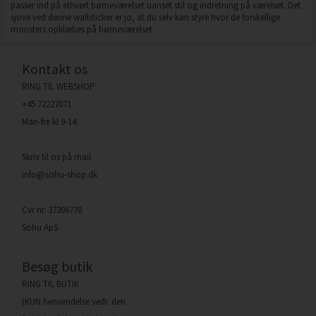
passer ind på ethvert børneværelset uanset stil og indretning på værelset. Det
sjove ved denne wallsticker er jo, at du selv kan styre hvor de forskellige
monsters opklæbes på børneværelset.
Kontakt os
RING TIL WEBSHOP:
+45 72227071
Man-fre kl 9-14
Skriv til os på mail
info@sohu-shop.dk
Cvr nr. 37306770
Sohu ApS
Besøg butik
RING TIL BUTIK
(KUN henvendelse vedr. den