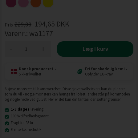
194,65
DKK
229,00
Pris
Varenr.:
wa1177
-
+
Læg i kurv
Dansk produceret
•
Fri for skadelig kemi
•
Sikker kvalitet
Opfylder EU-krav
6 sjove monsters til børneværelset. Disse sjove wallstickers kan du placere
som du vil - nogle monsters kan hænge fra loftet, andre står på kommoden
og nogle nede ved gulvet. Her er det kun din fantasi der sætter grænser.
1-3 dages
levering
100% tilfredhedsgaranti
Fragt fra 35 kr
E-mærket netbutik