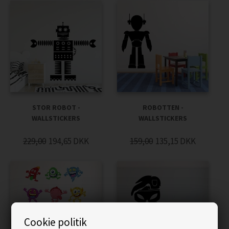
STOR ROBOT -
ROBOTTEN -
WALLSTICKERS
WALLSTICKERS
229,00
194,65
DKK
159,00
135,15
DKK
Cookie politik