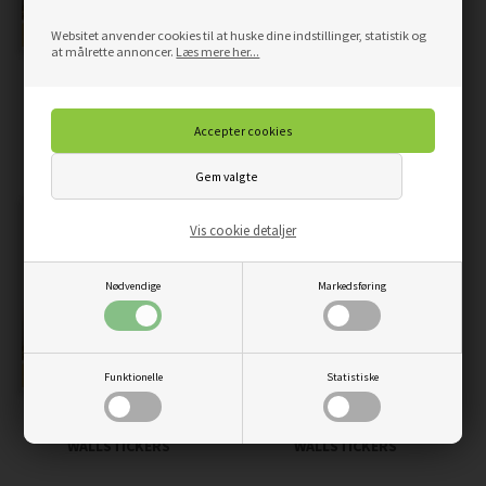
Websitet anvender cookies til at huske dine indstillinger, statistik og
at målrette annoncer.
Læs mere her...
PRINTET MONSTERS -
CALL OF DUTY -
WALLSTICKERS
WALLSTICKERS
159,00
135,15
DKK
159,00
135,15
DKK
Vis cookie detaljer
Nødvendige
Markedsføring
Funktionelle
Statistiske
CALL OF DUTY ELITE -
ROBOT MED HJERTE -
WALLSTICKERS
WALLSTICKERS