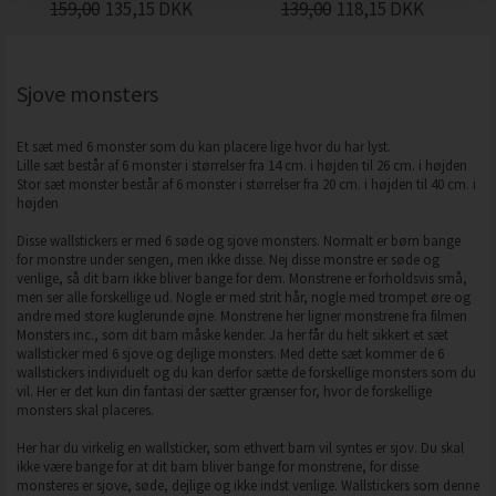
159,00
135,15
DKK
139,00
118,15
DKK
Sjove monsters
Et sæt med 6 monster som du kan placere lige hvor du har lyst.
Lille sæt består af 6 monster i størrelser fra 14 cm. i højden til 26 cm. i højden
Stor sæt monster består af 6 monster i størrelser fra 20 cm. i højden til 40 cm. i
højden
Disse wallstickers er med 6 søde og sjove monsters. Normalt er børn bange
for monstre under sengen, men ikke disse. Nej disse monstre er søde og
venlige, så dit barn ikke bliver bange for dem. Monstrene er forholdsvis små,
men ser alle forskellige ud. Nogle er med strit hår, nogle med trompet øre og
andre med store kuglerunde øjne. Monstrene her ligner monstrene fra filmen
Monsters inc., som dit barn måske kender. Ja her får du helt sikkert et sæt
wallsticker med 6 sjove og dejlige monsters. Med dette sæt kommer de 6
wallstickers individuelt og du kan derfor sætte de forskellige monsters som du
vil. Her er det kun din fantasi der sætter grænser for, hvor de forskellige
monsters skal placeres.
Her har du virkelig en wallsticker, som ethvert barn vil syntes er sjov. Du skal
ikke være bange for at dit barn bliver bange for monstrene, for disse
monsteres er sjove, søde, dejlige og ikke indst venlige. Wallstickers som denne