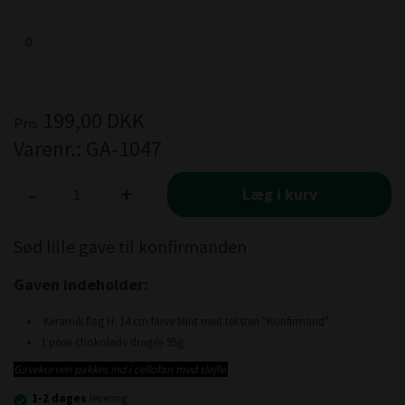
199,00
DKK
Pris
Varenr.:
GA-1047
-
+
Læg i kurv
Sød lille gave til konfirmanden
Gaven indeholder:
Keramik flag H: 14 cm farve Mint med teksten "Konfirmand"
1 pose chokolade dragée 95g
Gavekurven pakkes ind i cellofan med sløjfe.
1-2 dages
levering