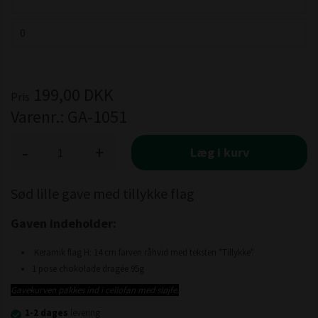
199,00
DKK
Pris
Varenr.:
GA-1051
-
+
Læg i kurv
Sød lille gave med tillykke flag
Gaven indeholder:
Keramik flag H: 14 cm farven råhvid med teksten "Tillykke"
1 pose chokolade dragée 95g
Gavekurven pakkes ind i cellofan med sløjfe.
1-2 dages
levering