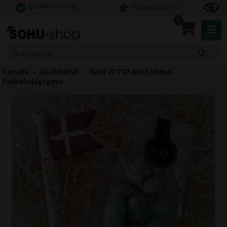
LEVERING 1-3 DAGE
FREMRAGENDE 4,7
0
Menu
Forside
›
GAVEKURVE
›
GAVE EFTER ANLEDNING
›
Fødselsdagsgave