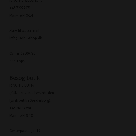
RING TIL WEBSHOP:
+45 72227071
Man-fre kl 9-14
Skriv til os på mail
info@sohu-shop.dk
Cvr nr. 37306770
Sohu ApS
Besøg butik
RING TIL BUTIK
(KUN henvendelse vedr. den
fysisk butik i Sønderborg):
+45 26137654
Man-fre kl 9-18
Centerpassagen 10