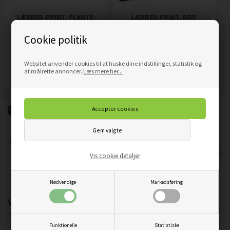
LÆRRED PRINT, PLANTE-
LÆRRED PRINT, RØD
ABSTRAKTION
ABSTRAKTION
Cookie politik
HÅNDMALET
319,00
DKK
319,00
DKK
Pris
Pris
Websitet anvender cookies til at huske dine indstillinger, statistik og
Mere info
Mere info
at målrette annoncer.
Læs mere her...
Vis cookie detaljer
Nødvendige
Markedsføring
Vigtigste produktegenskaber:
Funktionelle
Statistiske