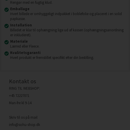
Rengør med en fugtig klud.
Emballage
Hvert billede er omhyggeligt indpakket i boblefolie og placeret i en solid
papkasse.
Installation
Billedet er klar til ophængning lige ud af kassen (ophængningsanordning
er inkluderet).
Materiale
Lærred eller Fleece.
Kvalitetsgaranti
Hvert produkt er fremstillet specifikt efter din bestilling.
Kontakt os
RING TIL WEBSHOP:
+45 72227071
Man-fre kl 9-14
Skriv til os på mail
info@sohu-shop.dk