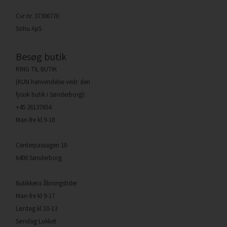
Cvr nr. 37306770
Sohu ApS
Besøg butik
RING TIL BUTIK
(KUN henvendelse vedr. den
fysisk butik i Sønderborg):
+45 26137654
Man-fre kl 9-18
Centerpassagen 10
6400 Sønderborg
Butikkens åbningstider
Man-fre kl 9-17
Lørdag kl 10-13
Søndag Lukket