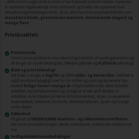
- dette er blot nogle af de motiver vi har forberedt med dit interiør i tankerne.
Vi opdaterer regelmæssigt vores sortiment og holder det opdateret med
aktuelle boligindretnings-trends, så du altid kan finde populære billeder som
monstrøse blade, geometriske mønstre, motiverende slagord og
mange flere
.
Printkvalitet:
Printmetode
Vores Canon-printere er innovative UVgel plottere af nyeste generation og
de bruger de nyeste økologiske, fleksible gelblæk og
FLXfinish
teknologi.
Blæk og printteknologi
Det blæk vi bruger er
lugtfri
og 100%
miljø- og børnesikre
. Gelblæk er
også modstandsdygtigt over for UV-stråler og vand og de bevarer høj
kvalitet
livlige farver i mange år
. UVgel blækformlen sikrer billedets
stabilitet, høj farvekonsistens og synlighed af selv små detaljer. Vi
anbefaler vores billeder på lærred til børneværelset, stuen, soveværelset,
badeværelset, køkkenet, kontoret, skønhedssalonen, spaen og mange
andre steder.
Sikkerhed
På grund af
GREENGUARD kvalitets- og sikkerhedscertifikater
kan vores produkter bruges i skoler, børnehaver, medicinske institutioner
osv.
Vedligeholdelsesanbefalinger