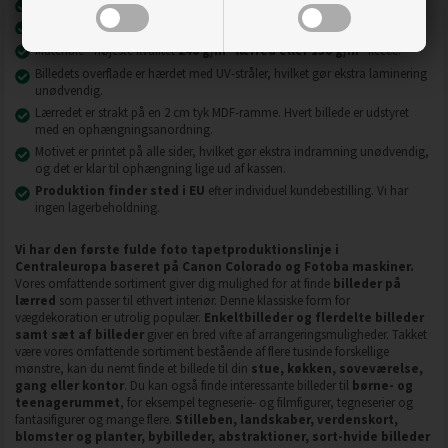
Nyeste printteknologi
UVgel FLXfinish
.
Billeder på lærred er modstandsdygtige over for slid, ridser og snavs.
2
2
Materiale - højeste kvalitet
240 g/m
lærred eller 130 g/m
fleece.
Billedets overflade er hærdet med UV-stråler, hvilket gør ekstra laminering
unødvendig.
Lærredet er strakt på en 2 cm tyk MDF-ramme. Hvert billede er udstyret
med en ophængningsanordning.
Motivet er printet på alle sider, hvilket gør ekstra indramning unødvendig,
og det er klar til ophængning lige ud af kassen.
Produktion finder sted i EU
efter individuel kundebestilling. Vi har
ingen lagerbeholdning.
Vi har den første fulde foto tapetproduktionslinje i
Centraleuropa baseret på Canon Colorado og Fotoba maskiner.
Vores omfattende sortiment giver dig mulighed for at finde
billeder på
lærred
som passer til ethvert interiør. Denne klassiske form for
vægdekoration er utrolig populær.
Enkeltbilleder og flerdelte billeder
samt sæt af billeder
giver en bred vifte af arrangeringsmuligheder. Takket
være vores omfattende sortiment bestående af flere tusinde forskellige
mønstre, kan du nemt finde et billede til din
stue, køkken, soveværelse,
gang eller kontor
. Du kan også finde interessante billeder til
børne- og
teenagerummet
, for eksempel tegneserie- og filmfigurer, tegneserier og
fantasifigurer og mange flere.
Stilleben, landskaber, verdenskort,
blomster og planter, bybilleder, abstraktioner, sort-hvide billeder