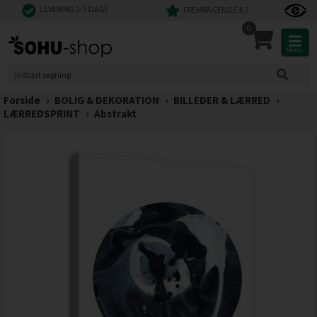
LEVERING 1-3 DAGE
FREMRAGENDE 4,7
0
Menu
Forside
›
BOLIG & DEKORATION
›
BILLEDER & LÆRRED
›
LÆRREDSPRINT
›
Abstrakt