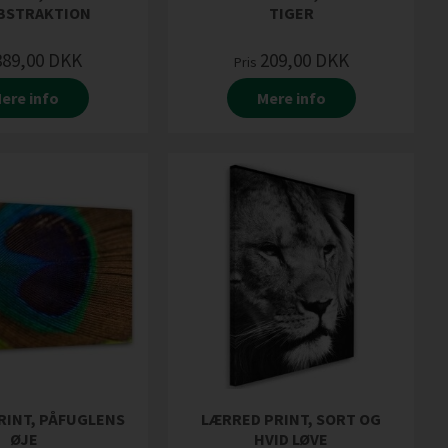
BSTRAKTION
TIGER
389,00
DKK
209,00
DKK
Pris
ere info
Mere info
RINT, PÅFUGLENS
LÆRRED PRINT, SORT OG
ØJE
HVID LØVE