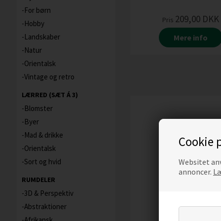
For børn
209,00
DKK
Pris
Hobby
Landskaber
Mere info
Natur
Orientalsk
Vintage og retro
LÆRRED (SÆT Á 3)
Blomster
Byer
Mad & drikke
Cookie p
Orientalsk
Websitet anv
Sort og hvid
annoncer.
Læ
RUMDELER
3D & Perspektiv
Abstraktioner
Afrikansk