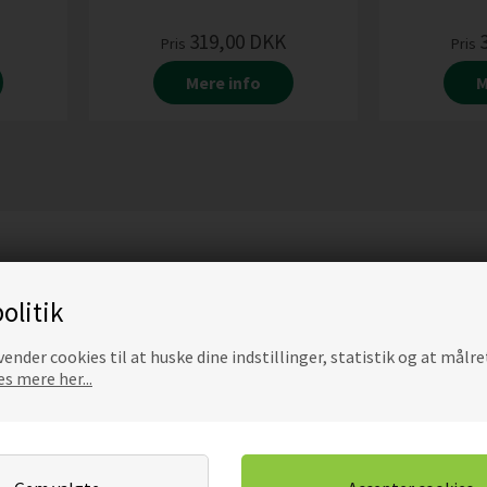
319,00
DKK
Pris
Pris
Mere info
M
olitik
ender cookies til at huske dine indstillinger, statistik og at målre
s mere her...