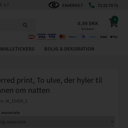
 4,7
EMÆRKET
72 22 70 71
0
0,00 DKK
Vis kurv
WALLSTICKERS
BOLIG & DEKORATION
red print, To ulve, der hyler til
nen om natten
nr.:
M_15429_1
 materiale