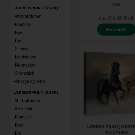
ULV
LÆRREDSPRINT (3 STK)
Abstraktioner
319,00
DKK
Pris
Blomster
Mere info
Byer
Dyr
Gaming
Landskaber
Mennesker
Orientalsk
Vintage og retro
LÆRREDSPRINT (5 STK)
Abstraktioner
Afrikansk
Blomster
Byer
LÆRRED PRINT, HEST
TIL STUEN
Dyr