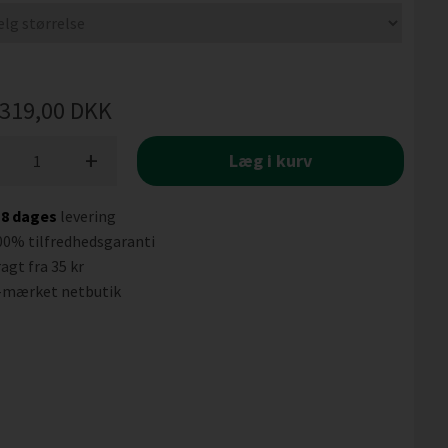
319,00
DKK
+
Læg i kurv
-8 dages
levering
00% tilfredhedsgaranti
agt fra 35 kr
-mærket netbutik