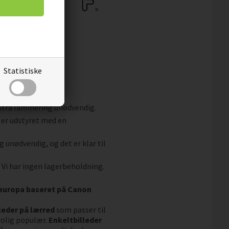
Statistiske
og snavs.
fleece.
kstra laminering unødvendig.
 er udstyret med en
g unødvendig, og det er klar til
. Vi har ingen lagerbeholdning.
aleuropa baseret på Canon
leder på lærred
som passer til
rolig populær.
Enkeltbilleder