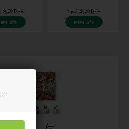
319,00
DKK
319,00
DKK
Pris
ere info
Mere info
tte