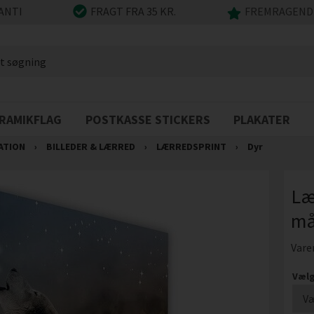
ANTI
FRAGT FRA 35 KR.
FREMRAGENDE
RAMIKFLAG
POSTKASSE STICKERS
PLAKATER
ATION
›
BILLEDER & LÆRRED
›
LÆRREDSPRINT
›
Dyr
Lær
må
Vare
Vælg