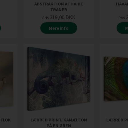
ABSTRAKTION AF HVIDE
HAVA
TRANER
319,00
DKK
Pris
Pris
Mere info
M
EFLOK
LÆRRED PRINT, KAMÆLEON
LÆRRED P
PÅ EN GREN