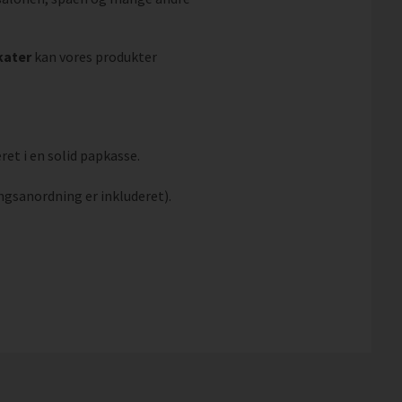
kater
kan vores produkter
ret i en solid papkasse.
ngsanordning er inkluderet).