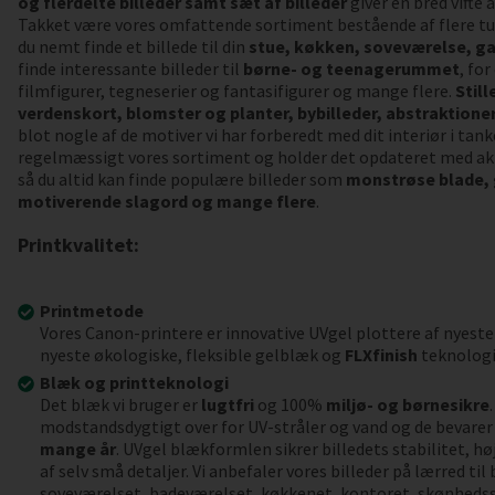
og flerdelte billeder samt sæt af billeder
giver en bred vifte
Takket være vores omfattende sortiment bestående af flere tu
du nemt finde et billede til din
stue, køkken, soveværelse, ga
finde interessante billeder til
børne- og teenagerummet
, fo
filmfigurer, tegneserier og fantasifigurer og mange flere.
Still
verdenskort, blomster og planter, bybilleder, abstraktioner,
blot nogle af de motiver vi har forberedt med dit interiør i tank
regelmæssigt vores sortiment og holder det opdateret med akt
så du altid kan finde populære billeder som
monstrøse blade,
motiverende slagord og mange flere
.
Printkvalitet:
Printmetode
Vores Canon-printere er innovative UVgel plottere af nyeste
nyeste økologiske, fleksible gelblæk og
FLXfinish
teknologi
Blæk og printteknologi
Det blæk vi bruger er
lugtfri
og 100%
miljø- og børnesikre
modstandsdygtigt over for UV-stråler og vand og de bevarer 
mange år
. UVgel blækformlen sikrer billedets stabilitet, h
af selv små detaljer. Vi anbefaler vores billeder på lærred ti
soveværelset, badeværelset, køkkenet, kontoret, skønheds