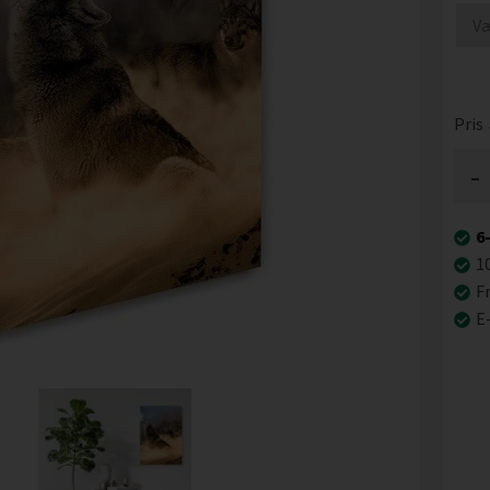
Pris
-
6
1
Fr
E