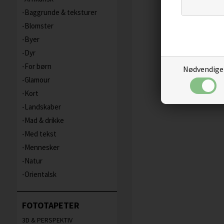
Baggrunde & teksturer
Blomster
Byer
Dyr
For børn
Nødvendige
Glamour
Kort
Landskaber
Mad & drikke
Med tekst
Mennesker
Natur
Orientalsk
FOTOTAPETER
3D & PERSPEKTIV