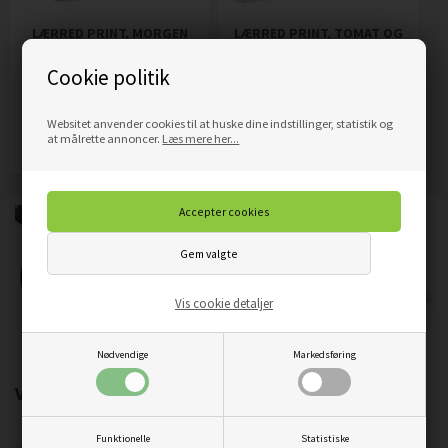
LÆRRED PRINT, MORGEN
LÆRRED PRINT, TOMAT OG
MED KAFFE
VANDDRÅBER - SORT OG
Cookie politik
HVID
319,00
DKK
209,00
DKK
Pris
Pris
Websitet anvender cookies til at huske dine indstillinger, statistik og
Mere info
Mere info
at målrette annoncer.
Læs mere her...
Vis cookie detaljer
Nødvendige
Markedsføring
Vigtigste produktegenskaber:
Funktionelle
Statistiske