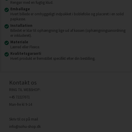
Rengør med en fugtig klud.
Emballage
Hvert billede er omhyggeligt indpakket i boblefolie og placeret i en solid
papkasse.
Installation
Billedet er klar til ophængning lige ud af kassen (ophængningsanordning
er inkluderet).
Materiale
Lærred eller Fleece.
Kvalitetsgaranti
Hvert produkt er fremstillet specifikt efter din bestilling.
Kontakt os
RING TIL WEBSHOP:
+45 72227071
Man-fre kl 9-14
Skriv til os på mail
info@sohu-shop.dk