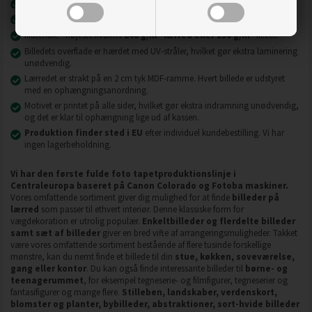
Nyeste printteknologi
UVgel FLXfinish
.
Billeder på lærred er modstandsdygtige over for slid, ridser og snavs.
2
2
Materiale - højeste kvalitet
240 g/m
lærred eller 130 g/m
fleece.
Billedets overflade er hærdet med UV-stråler, hvilket gør ekstra laminering
unødvendig.
Lærredet er strakt på en 2 cm tyk MDF-ramme. Hvert billede er udstyret
med en ophængningsanordning.
Motivet er printet på alle sider, hvilket gør ekstra indramning unødvendig,
og det er klar til ophængning lige ud af kassen.
Produktion finder sted i EU
efter individuel kundebestilling. Vi har
ingen lagerbeholdning.
Vi har den første fulde foto tapetproduktionslinje i
Centraleuropa baseret på Canon Colorado og Fotoba maskiner.
Vores omfattende sortiment giver dig mulighed for at finde
billeder på
lærred
som passer til ethvert interiør. Denne klassiske form for
vægdekoration er utrolig populær.
Enkeltbilleder og flerdelte billeder
samt sæt af billeder
giver en bred vifte af arrangeringsmuligheder. Takket
være vores omfattende sortiment bestående af flere tusinde forskellige
mønstre, kan du nemt finde et billede til din
stue, køkken, soveværelse,
gang eller kontor
. Du kan også finde interessante billeder til
børne- og
teenagerummet
, for eksempel tegneserie- og filmfigurer, tegneserier og
fantasifigurer og mange flere.
Stilleben, landskaber, verdenskort,
blomster og planter, bybilleder, abstraktioner, sort-hvide billeder