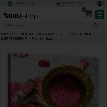
LEVERING 1-3 DAGE
FREMRAGENDE 4,7
0
Menu
Forside
›
BOLIG & DEKORATION
›
BILLEDER & LÆRRED
›
LÆRREDSPRINT
›
Mad & drikke