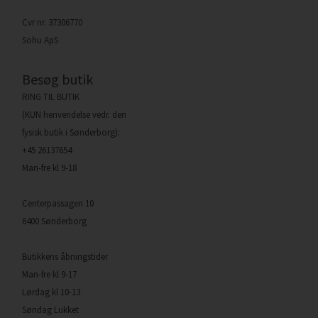
Cvr nr. 37306770
Sohu ApS
Besøg butik
RING TIL BUTIK
(KUN henvendelse vedr. den
fysisk butik i Sønderborg):
+45 26137654
Man-fre kl 9-18
Centerpassagen 10
6400 Sønderborg
Butikkens åbningstider
Man-fre kl 9-17
Lørdag kl 10-13
Søndag Lukket