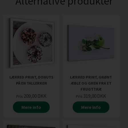
Alternative produkter
LÆRRED PRINT, DONUTS
LÆRRED PRINT, GRØNT
PÅ EN TALLERKEN
ÆBLE OG GREN FRA ET
FRUGTTRÆ
209,00
DKK
319,00
DKK
Pris
Pris
Mere info
Mere info