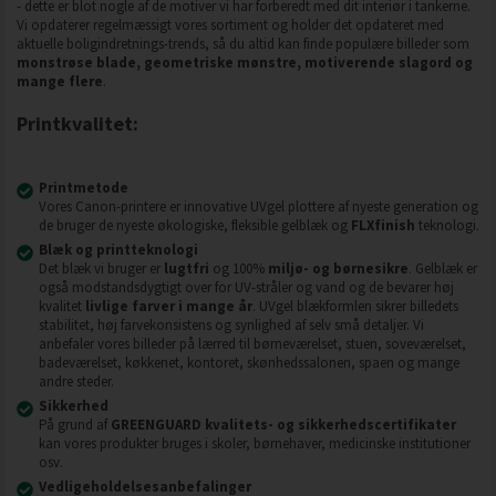
- dette er blot nogle af de motiver vi har forberedt med dit interiør i tankerne.
Vi opdaterer regelmæssigt vores sortiment og holder det opdateret med
aktuelle boligindretnings-trends, så du altid kan finde populære billeder som
monstrøse blade, geometriske mønstre, motiverende slagord og
mange flere
.
Printkvalitet:
Printmetode
Vores Canon-printere er innovative UVgel plottere af nyeste generation og
de bruger de nyeste økologiske, fleksible gelblæk og
FLXfinish
teknologi.
Blæk og printteknologi
Det blæk vi bruger er
lugtfri
og 100%
miljø- og børnesikre
. Gelblæk er
også modstandsdygtigt over for UV-stråler og vand og de bevarer høj
kvalitet
livlige farver i mange år
. UVgel blækformlen sikrer billedets
stabilitet, høj farvekonsistens og synlighed af selv små detaljer. Vi
anbefaler vores billeder på lærred til børneværelset, stuen, soveværelset,
badeværelset, køkkenet, kontoret, skønhedssalonen, spaen og mange
andre steder.
Sikkerhed
På grund af
GREENGUARD kvalitets- og sikkerhedscertifikater
kan vores produkter bruges i skoler, børnehaver, medicinske institutioner
osv.
Vedligeholdelsesanbefalinger