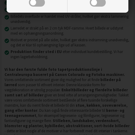
Billeder på lærred er modstandsdygtige over for slid, ridser og snavs.
2
2
Materiale - højeste kvalitet
240 g/m
lærred eller 130 g/m
fleece.
Billedets overflade er hærdet med UV-stråler, hvilket gør ekstra laminering
unødvendig.
Lærredet er strakt på en 2 cm tyk MDF-ramme. Hvert billede er udstyret
med en ophængningsanordning.
Motivet er printet på alle sider, hvilket gør ekstra indramning unødvendig,
og det er klar til ophængning lige ud af kassen.
Produktion finder sted i EU
efter individuel kundebestilling. Vi har
ingen lagerbeholdning.
Vi har den første fulde foto tapetproduktionslinje i
Centraleuropa baseret på Canon Colorado og Fotoba maskiner.
Vores omfattende sortiment giver dig mulighed for at finde
billeder på
lærred
som passer til ethvert interiør. Denne klassiske form for
vægdekoration er utrolig populær.
Enkeltbilleder og flerdelte billeder
samt sæt af billeder
giver en bred vifte af arrangeringsmuligheder. Takket
være vores omfattende sortiment bestående af flere tusinde forskellige
mønstre, kan du nemt finde et billede til din
stue, køkken, soveværelse,
gang eller kontor
. Du kan også finde interessante billeder til
børne- og
teenagerummet
, for eksempel tegneserie- og filmfigurer, tegneserier og
fantasifigurer og mange flere.
Stilleben, landskaber, verdenskort,
blomster og planter, bybilleder, abstraktioner, sort-hvide billeder
- dette er blot nogle af de motiver vi har forberedt med dit interiør i tankerne.