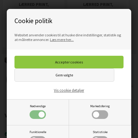
LÆRRED PRINT,
LÆRRED PRINT,
SORT/HVID BYGNING
STJERNETEGN - LØVEN
Cookie politik
359,00
DKK
319,00
DKK
Pris
Pris
Websitet anvender cookies til at huske dine indstillinger, statistik og
Mere info
Mere info
at målrette annoncer.
Læs mere her...
Vis cookie detaljer
Nødvendige
Markedsføring
Vigtigste produktegenskaber:
Funktionelle
Statistiske
Nyeste printteknologi
UVgel FLXfinish
.