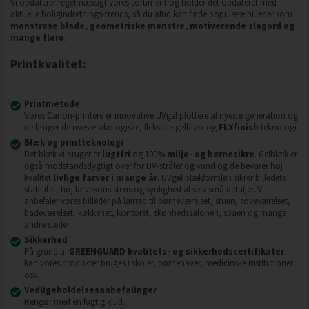
Vi opdaterer regelmæssigt vores sortiment og holder det opdateret med
aktuelle boligindretnings-trends, så du altid kan finde populære billeder som
monstrøse blade, geometriske mønstre, motiverende slagord og
mange flere
.
Printkvalitet:
Printmetode
Vores Canon-printere er innovative UVgel plottere af nyeste generation og
de bruger de nyeste økologiske, fleksible gelblæk og
FLXfinish
teknologi.
Blæk og printteknologi
Det blæk vi bruger er
lugtfri
og 100%
miljø- og børnesikre
. Gelblæk er
også modstandsdygtigt over for UV-stråler og vand og de bevarer høj
kvalitet
livlige farver i mange år
. UVgel blækformlen sikrer billedets
stabilitet, høj farvekonsistens og synlighed af selv små detaljer. Vi
anbefaler vores billeder på lærred til børneværelset, stuen, soveværelset,
badeværelset, køkkenet, kontoret, skønhedssalonen, spaen og mange
andre steder.
Sikkerhed
På grund af
GREENGUARD kvalitets- og sikkerhedscertifikater
kan vores produkter bruges i skoler, børnehaver, medicinske institutioner
osv.
Vedligeholdelsesanbefalinger
Rengør med en fugtig klud.