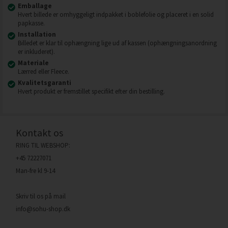
Emballage
Hvert billede er omhyggeligt indpakket i boblefolie og placeret i en solid
papkasse.
Installation
Billedet er klar til ophængning lige ud af kassen (ophængningsanordning
er inkluderet).
Materiale
Lærred eller Fleece.
Kvalitetsgaranti
Hvert produkt er fremstillet specifikt efter din bestilling.
Kontakt os
RING TIL WEBSHOP:
+45 72227071
Man-fre kl 9-14
Skriv til os på mail
info@sohu-shop.dk