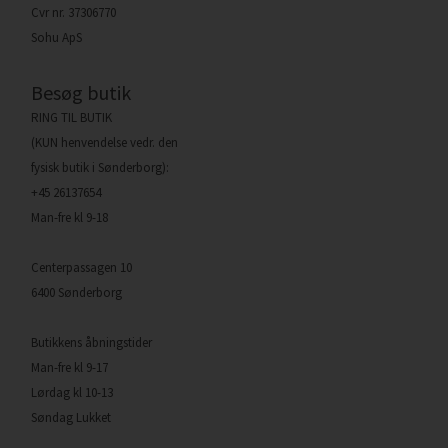
Cvr nr. 37306770
Sohu ApS
Besøg butik
RING TIL BUTIK
(KUN henvendelse vedr. den
fysisk butik i Sønderborg):
+45 26137654
Man-fre kl 9-18
Centerpassagen 10
6400 Sønderborg
Butikkens åbningstider
Man-fre kl 9-17
Lørdag kl 10-13
Søndag Lukket