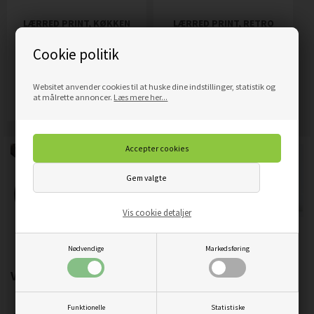
LÆRRED PRINT, KØKKEN
LÆRRED PRINT, RETRO
OM EFTERÅRET
FRUGT
Cookie politik
449,00
DKK
449,00
DKK
Pris
Pris
Websitet anvender cookies til at huske dine indstillinger, statistik og
Mere info
Mere info
at målrette annoncer.
Læs mere her...
Vis cookie detaljer
Nødvendige
Markedsføring
Vigtigste produktegenskaber:
Funktionelle
Statistiske