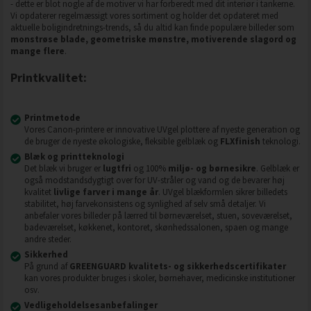
- dette er blot nogle af de motiver vi har forberedt med dit interiør i tankerne.
Vi opdaterer regelmæssigt vores sortiment og holder det opdateret med
aktuelle boligindretnings-trends, så du altid kan finde populære billeder som
monstrøse blade, geometriske mønstre, motiverende slagord og
mange flere
.
Printkvalitet:
Printmetode
Vores Canon-printere er innovative UVgel plottere af nyeste generation og
de bruger de nyeste økologiske, fleksible gelblæk og
FLXfinish
teknologi.
Blæk og printteknologi
Det blæk vi bruger er
lugtfri
og 100%
miljø- og børnesikre
. Gelblæk er
også modstandsdygtigt over for UV-stråler og vand og de bevarer høj
kvalitet
livlige farver i mange år
. UVgel blækformlen sikrer billedets
stabilitet, høj farvekonsistens og synlighed af selv små detaljer. Vi
anbefaler vores billeder på lærred til børneværelset, stuen, soveværelset,
badeværelset, køkkenet, kontoret, skønhedssalonen, spaen og mange
andre steder.
Sikkerhed
På grund af
GREENGUARD kvalitets- og sikkerhedscertifikater
kan vores produkter bruges i skoler, børnehaver, medicinske institutioner
osv.
Vedligeholdelsesanbefalinger