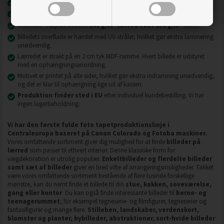
Nyeste printteknologi
UVgel FLXfinish
.
Billeder på lærred er modstandsdygtige over for slid, ridser og snavs.
2
2
Materiale - højeste kvalitet
240 g/m
lærred eller 130 g/m
fleece.
Billedets overflade er hærdet med UV-stråler, hvilket gør ekstra laminering
unødvendig.
Lærredet er strakt på en 2 cm tyk MDF-ramme. Hvert billede er udstyret
med en ophængningsanordning.
Motivet er printet på alle sider, hvilket gør ekstra indramning unødvendig,
og det er klar til ophængning lige ud af kassen.
Produktion finder sted i EU
efter individuel kundebestilling. Vi har
ingen lagerbeholdning.
Vi har den første fulde foto tapetproduktionslinje i
Centraleuropa baseret på Canon Colorado og Fotoba maskiner.
Vores omfattende sortiment giver dig mulighed for at finde
billeder på
lærred
som passer til ethvert interiør. Denne klassiske form for
vægdekoration er utrolig populær.
Enkeltbilleder og flerdelte billeder
samt sæt af billeder
giver en bred vifte af arrangeringsmuligheder. Takket
være vores omfattende sortiment bestående af flere tusinde forskellige
mønstre, kan du nemt finde et billede til din
stue, køkken, soveværelse,
gang eller kontor
. Du kan også finde interessante billeder til
børne- og
teenagerummet
, for eksempel tegneserie- og filmfigurer, tegneserier og
fantasifigurer og mange flere.
Stilleben, landskaber, verdenskort,
blomster og planter, bybilleder, abstraktioner, sort-hvide billeder