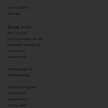
Cvr nr. 37306770
Sohu ApS
Besøg butik
RING TIL BUTIK
(KUN henvendelse vedr. den
fysisk butik i Sønderborg):
+45 26137654
Man-fre kl 9-18
Centerpassagen 10
6400 Sønderborg
Butikkens åbningstider
Man-fre kl 9-17
Lørdag kl 10-13
Søndag Lukket