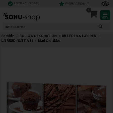
LEVERING 1-3 DAGE
FREMRAGENDE 4,7
0
Menu
Forside
›
BOLIG & DEKORATION
›
BILLEDER & LÆRRED
›
LÆRRED (SÆT Á 3)
›
Mad & drikke