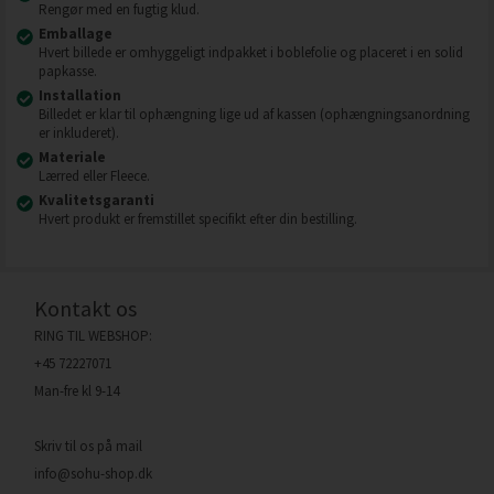
Rengør med en fugtig klud.
Emballage
Hvert billede er omhyggeligt indpakket i boblefolie og placeret i en solid
papkasse.
Installation
Billedet er klar til ophængning lige ud af kassen (ophængningsanordning
er inkluderet).
Materiale
Lærred eller Fleece.
Kvalitetsgaranti
Hvert produkt er fremstillet specifikt efter din bestilling.
Kontakt os
RING TIL WEBSHOP:
+45 72227071
Man-fre kl 9-14
Skriv til os på mail
info@sohu-shop.dk