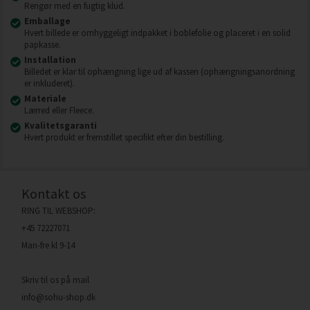
Rengør med en fugtig klud.
Emballage
Hvert billede er omhyggeligt indpakket i boblefolie og placeret i en solid
papkasse.
Installation
Billedet er klar til ophængning lige ud af kassen (ophængningsanordning
er inkluderet).
Materiale
Lærred eller Fleece.
Kvalitetsgaranti
Hvert produkt er fremstillet specifikt efter din bestilling.
Kontakt os
RING TIL WEBSHOP:
+45 72227071
Man-fre kl 9-14
Skriv til os på mail
info@sohu-shop.dk