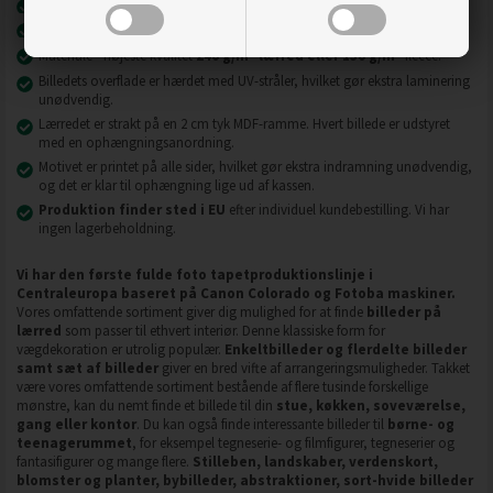
Nyeste printteknologi
UVgel FLXfinish
.
Billeder på lærred er modstandsdygtige over for slid, ridser og snavs.
2
2
Materiale - højeste kvalitet
240 g/m
lærred eller 130 g/m
fleece.
Billedets overflade er hærdet med UV-stråler, hvilket gør ekstra laminering
unødvendig.
Lærredet er strakt på en 2 cm tyk MDF-ramme. Hvert billede er udstyret
med en ophængningsanordning.
Motivet er printet på alle sider, hvilket gør ekstra indramning unødvendig,
og det er klar til ophængning lige ud af kassen.
Produktion finder sted i EU
efter individuel kundebestilling. Vi har
ingen lagerbeholdning.
Vi har den første fulde foto tapetproduktionslinje i
Centraleuropa baseret på Canon Colorado og Fotoba maskiner.
Vores omfattende sortiment giver dig mulighed for at finde
billeder på
lærred
som passer til ethvert interiør. Denne klassiske form for
vægdekoration er utrolig populær.
Enkeltbilleder og flerdelte billeder
samt sæt af billeder
giver en bred vifte af arrangeringsmuligheder. Takket
være vores omfattende sortiment bestående af flere tusinde forskellige
mønstre, kan du nemt finde et billede til din
stue, køkken, soveværelse,
gang eller kontor
. Du kan også finde interessante billeder til
børne- og
teenagerummet
, for eksempel tegneserie- og filmfigurer, tegneserier og
fantasifigurer og mange flere.
Stilleben, landskaber, verdenskort,
blomster og planter, bybilleder, abstraktioner, sort-hvide billeder