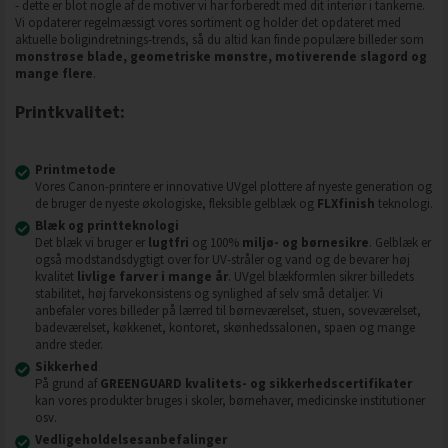
- dette er blot nogle af de motiver vi har forberedt med dit interiør i tankerne.
Vi opdaterer regelmæssigt vores sortiment og holder det opdateret med
aktuelle boligindretnings-trends, så du altid kan finde populære billeder som
monstrøse blade, geometriske mønstre, motiverende slagord og
mange flere
.
Printkvalitet:
Printmetode
Vores Canon-printere er innovative UVgel plottere af nyeste generation og
de bruger de nyeste økologiske, fleksible gelblæk og
FLXfinish
teknologi.
Blæk og printteknologi
Det blæk vi bruger er
lugtfri
og 100%
miljø- og børnesikre
. Gelblæk er
også modstandsdygtigt over for UV-stråler og vand og de bevarer høj
kvalitet
livlige farver i mange år
. UVgel blækformlen sikrer billedets
stabilitet, høj farvekonsistens og synlighed af selv små detaljer. Vi
anbefaler vores billeder på lærred til børneværelset, stuen, soveværelset,
badeværelset, køkkenet, kontoret, skønhedssalonen, spaen og mange
andre steder.
Sikkerhed
På grund af
GREENGUARD kvalitets- og sikkerhedscertifikater
kan vores produkter bruges i skoler, børnehaver, medicinske institutioner
osv.
Vedligeholdelsesanbefalinger