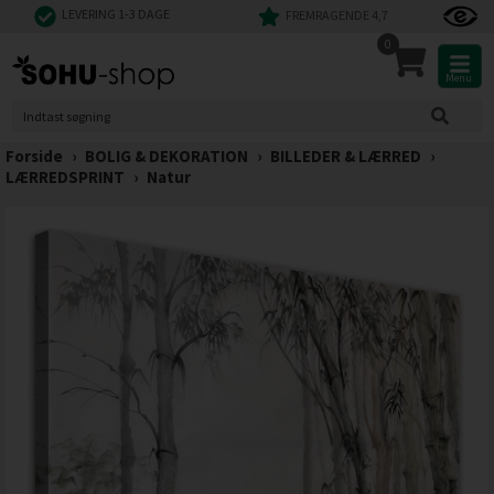
LEVERING 1-3 DAGE
FREMRAGENDE 4,7
0
Menu
Forside
›
BOLIG & DEKORATION
›
BILLEDER & LÆRRED
›
LÆRREDSPRINT
›
Natur