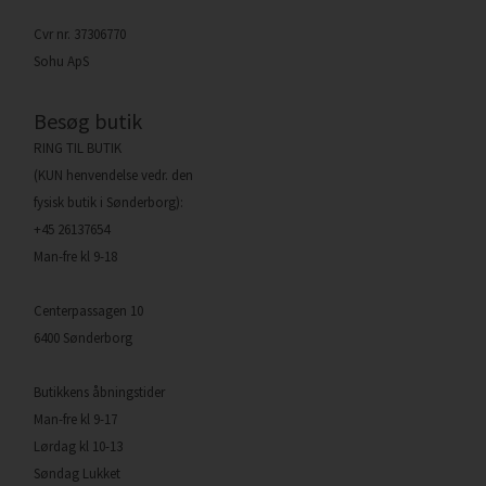
Cvr nr. 37306770
Sohu ApS
Besøg butik
RING TIL BUTIK
(KUN henvendelse vedr. den
fysisk butik i Sønderborg):
+45 26137654
Man-fre kl 9-18
Centerpassagen 10
6400 Sønderborg
Butikkens åbningstider
Man-fre kl 9-17
Lørdag kl 10-13
Søndag Lukket