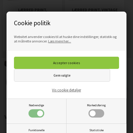
LÆRRED PRINT,
LÆRRED PRINT, VINTAGE
VANILJESTÆNGER I EN NØD
PÆRE
Cookie politik
209,00
DKK
209,00
DKK
Pris
Pris
Websitet anvender cookies til at huske dine indstillinger, statistik og
Mere info
Mere info
at målrette annoncer.
Læs mere her...
Vis cookie detaljer
Nødvendige
Markedsføring
Vigtigste produktegenskaber:
Funktionelle
Statistiske