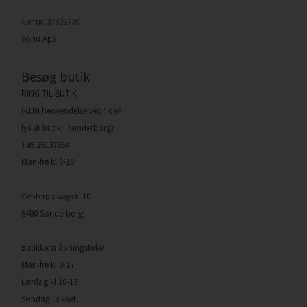
Cvr nr. 37306770
Sohu ApS
Besøg butik
RING TIL BUTIK
(KUN henvendelse vedr. den
fysisk butik i Sønderborg):
+45 26137654
Man-fre kl 9-18
Centerpassagen 10
6400 Sønderborg
Butikkens åbningstider
Man-fre kl 9-17
Lørdag kl 10-13
Søndag Lukket