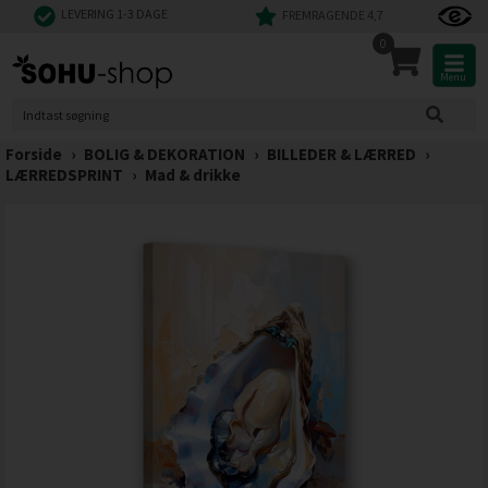
LEVERING 1-3 DAGE
FREMRAGENDE 4,7
0
Menu
Forside
›
BOLIG & DEKORATION
›
BILLEDER & LÆRRED
›
LÆRREDSPRINT
›
Mad & drikke