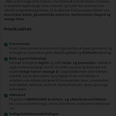
- dette er blot nogle af de motiver vi har forberedt med dit interiør i tankerne.
Vi opdaterer regelmæssigt vores sortiment og holder det opdateret med
aktuelle boligindretnings-trends, så du altid kan finde populære billeder som
monstrøse blade, geometriske mønstre, motiverende slagord og
mange flere
.
Printkvalitet:
Printmetode
Vores Canon-printere er innovative UVgel plottere af nyeste generation og
de bruger de nyeste økologiske, fleksible gelblæk og
FLXfinish
teknologi.
Blæk og printteknologi
Det blæk vi bruger er
lugtfri
og 100%
miljø- og børnesikre
. Gelblæk er
også modstandsdygtigt over for UV-stråler og vand og de bevarer høj
kvalitet
livlige farver i mange år
. UVgel blækformlen sikrer billedets
stabilitet, høj farvekonsistens og synlighed af selv små detaljer. Vi
anbefaler vores billeder på lærred til børneværelset, stuen, soveværelset,
badeværelset, køkkenet, kontoret, skønhedssalonen, spaen og mange
andre steder.
Sikkerhed
På grund af
GREENGUARD kvalitets- og sikkerhedscertifikater
kan vores produkter bruges i skoler, børnehaver, medicinske institutioner
osv.
Vedligeholdelsesanbefalinger