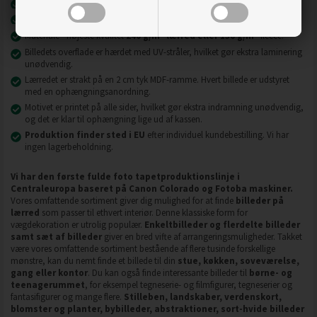
Nyeste printteknologi
UVgel FLXfinish
.
Billeder på lærred er modstandsdygtige over for slid, ridser og snavs.
2
2
Materiale - højeste kvalitet
240 g/m
lærred eller 130 g/m
fleece.
Billedets overflade er hærdet med UV-stråler, hvilket gør ekstra laminering
unødvendig.
Lærredet er strakt på en 2 cm tyk MDF-ramme. Hvert billede er udstyret
med en ophængningsanordning.
Motivet er printet på alle sider, hvilket gør ekstra indramning unødvendig,
og det er klar til ophængning lige ud af kassen.
Produktion finder sted i EU
efter individuel kundebestilling. Vi har
ingen lagerbeholdning.
Vi har den første fulde foto tapetproduktionslinje i
Centraleuropa baseret på Canon Colorado og Fotoba maskiner.
Vores omfattende sortiment giver dig mulighed for at finde
billeder på
lærred
som passer til ethvert interiør. Denne klassiske form for
vægdekoration er utrolig populær.
Enkeltbilleder og flerdelte billeder
samt sæt af billeder
giver en bred vifte af arrangeringsmuligheder. Takket
være vores omfattende sortiment bestående af flere tusinde forskellige
mønstre, kan du nemt finde et billede til din
stue, køkken, soveværelse,
gang eller kontor
. Du kan også finde interessante billeder til
børne- og
teenagerummet
, for eksempel tegneserie- og filmfigurer, tegneserier og
fantasifigurer og mange flere.
Stilleben, landskaber, verdenskort,
blomster og planter, bybilleder, abstraktioner, sort-hvide billeder