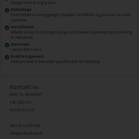
Rengør med en fugtig klud.
Emballage
Hvert billede er omhyggeligt indpakket i boblefolie og placeret i en solid
papkasse.
Installation
Billedet er klar til ophængning lige ud af kassen (ophængningsanordning
er inkluderet).
Materiale
Lærred eller Fleece.
Kvalitetsgaranti
Hvert produkt er fremstillet specifikt efter din bestilling.
Kontakt os
RING TIL WEBSHOP:
+45 72227071
Man-fre kl 9-14
Skriv til os på mail
info@sohu-shop.dk