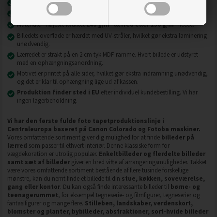
Nyeste printteknologi
UVgel FLXfinish
.
Billeder på lærred er modstandsdygtige over for slid, ridser og snavs.
2
2
Materiale - højeste kvalitet
240 g/m
lærred eller 130 g/m
fleece.
Billedets overflade er hærdet med UV-stråler, hvilket gør ekstra laminering
unødvendig.
Lærredet er strakt på en 2 cm tyk MDF-ramme. Hvert billede er udstyret
med en ophængningsanordning.
Motivet er printet på alle sider, hvilket gør ekstra indramning unødvendig,
og det er klar til ophængning lige ud af kassen.
Produktion finder sted i EU
efter individuel kundebestilling. Vi har
ingen lagerbeholdning.
Vi har den første fulde foto tapetproduktionslinje i
Centraleuropa baseret på Canon Colorado og Fotoba maskiner.
Vores omfattende sortiment giver dig mulighed for at finde
billeder på
lærred
som passer til ethvert interiør. Denne klassiske form for
vægdekoration er utrolig populær.
Enkeltbilleder og flerdelte billeder
samt sæt af billeder
giver en bred vifte af arrangeringsmuligheder. Takket
være vores omfattende sortiment bestående af flere tusinde forskellige
mønstre, kan du nemt finde et billede til din
stue, køkken, soveværelse,
gang eller kontor
. Du kan også finde interessante billeder til
børne- og
teenagerummet
, for eksempel tegneserie- og filmfigurer, tegneserier og
fantasifigurer og mange flere.
Stilleben, landskaber, verdenskort,
blomster og planter, bybilleder, abstraktioner, sort-hvide billeder