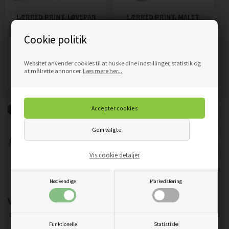
LÆRRED PRINT, LØVEPAR
LÆRRED PRINT, MALET
VINTAGE BRUN HJORT
Cookie politik
209,00
DKK
319,00
DKK
Pris
Pris
Websitet anvender cookies til at huske dine indstillinger, statistik og
Mere info
Mere info
at målrette annoncer.
Læs mere her...
Vis cookie detaljer
Nødvendige
Markedsføring
Vigtigste produktegenskaber:
Funktionelle
Statistiske