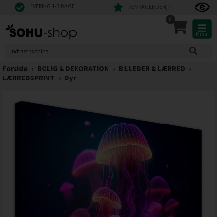
LEVERING 1-3 DAGE
FREMRAGENDE 4,7
0
Menu
Forside
›
BOLIG & DEKORATION
›
BILLEDER & LÆRRED
›
LÆRREDSPRINT
›
Dyr