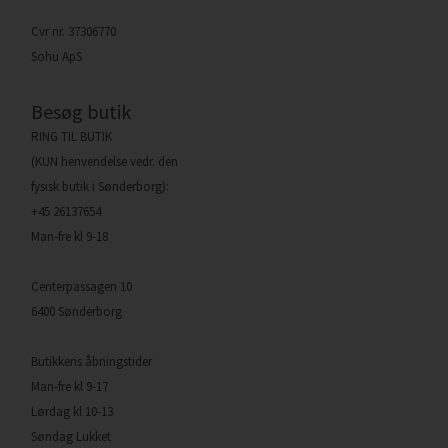
Cvr nr. 37306770
Sohu ApS
Besøg butik
RING TIL BUTIK
(KUN henvendelse vedr. den
fysisk butik i Sønderborg):
+45 26137654
Man-fre kl 9-18
Centerpassagen 10
6400 Sønderborg
Butikkens åbningstider
Man-fre kl 9-17
Lørdag kl 10-13
Søndag Lukket