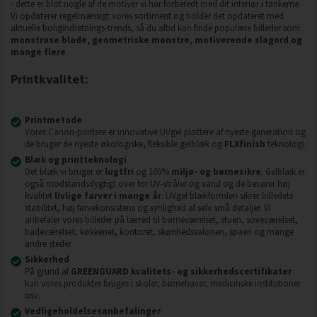
- dette er blot nogle af de motiver vi har forberedt med dit interiør i tankerne.
Vi opdaterer regelmæssigt vores sortiment og holder det opdateret med
aktuelle boligindretnings-trends, så du altid kan finde populære billeder som
monstrøse blade, geometriske mønstre, motiverende slagord og
mange flere
.
Printkvalitet:
Printmetode
Vores Canon-printere er innovative UVgel plottere af nyeste generation og
de bruger de nyeste økologiske, fleksible gelblæk og
FLXfinish
teknologi.
Blæk og printteknologi
Det blæk vi bruger er
lugtfri
og 100%
miljø- og børnesikre
. Gelblæk er
også modstandsdygtigt over for UV-stråler og vand og de bevarer høj
kvalitet
livlige farver i mange år
. UVgel blækformlen sikrer billedets
stabilitet, høj farvekonsistens og synlighed af selv små detaljer. Vi
anbefaler vores billeder på lærred til børneværelset, stuen, soveværelset,
badeværelset, køkkenet, kontoret, skønhedssalonen, spaen og mange
andre steder.
Sikkerhed
På grund af
GREENGUARD kvalitets- og sikkerhedscertifikater
kan vores produkter bruges i skoler, børnehaver, medicinske institutioner
osv.
Vedligeholdelsesanbefalinger