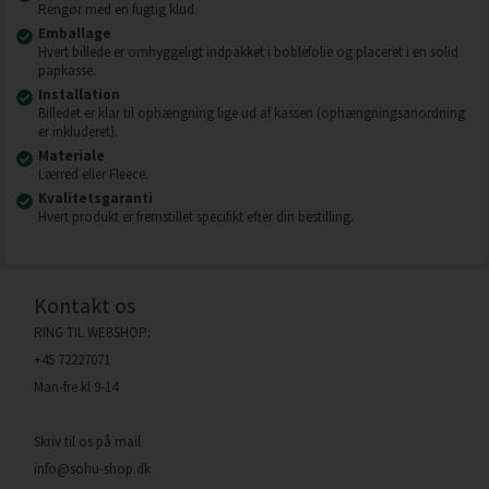
Rengør med en fugtig klud.
Emballage
Hvert billede er omhyggeligt indpakket i boblefolie og placeret i en solid
papkasse.
Installation
Billedet er klar til ophængning lige ud af kassen (ophængningsanordning
er inkluderet).
Materiale
Lærred eller Fleece.
Kvalitetsgaranti
Hvert produkt er fremstillet specifikt efter din bestilling.
Kontakt os
RING TIL WEBSHOP:
+45 72227071
Man-fre kl 9-14
Skriv til os på mail
info@sohu-shop.dk