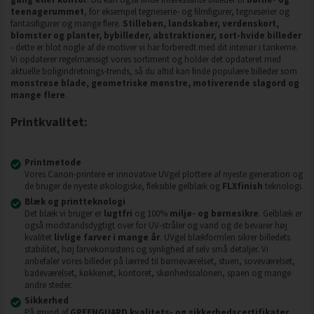
teenagerummet
, for eksempel tegneserie- og filmfigurer, tegneserier og
fantasifigurer og mange flere.
Stilleben, landskaber, verdenskort,
blomster og planter, bybilleder, abstraktioner, sort-hvide billeder
- dette er blot nogle af de motiver vi har forberedt med dit interiør i tankerne.
Vi opdaterer regelmæssigt vores sortiment og holder det opdateret med
aktuelle boligindretnings-trends, så du altid kan finde populære billeder som
monstrøse blade, geometriske mønstre, motiverende slagord og
mange flere
.
Printkvalitet:
Printmetode
Vores Canon-printere er innovative UVgel plottere af nyeste generation og
de bruger de nyeste økologiske, fleksible gelblæk og
FLXfinish
teknologi.
Blæk og printteknologi
Det blæk vi bruger er
lugtfri
og 100%
miljø- og børnesikre
. Gelblæk er
også modstandsdygtigt over for UV-stråler og vand og de bevarer høj
kvalitet
livlige farver i mange år
. UVgel blækformlen sikrer billedets
stabilitet, høj farvekonsistens og synlighed af selv små detaljer. Vi
anbefaler vores billeder på lærred til børneværelset, stuen, soveværelset,
badeværelset, køkkenet, kontoret, skønhedssalonen, spaen og mange
andre steder.
Sikkerhed
På grund af
GREENGUARD kvalitets- og sikkerhedscertifikater