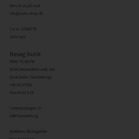
Skriv til os på mail
info@sohu-shop.dk
Cvr nr. 37306770
Sohu ApS
Besøg butik
RING TIL BUTIK
(KUN henvendelse vedr. den
fysisk butik i Sønderborg):
+45 26137654
Man-fre kl 9-18
Centerpassagen 10
6400 Sønderborg
Butikkens åbningstider