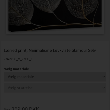
Lærred print, Minimalisme Løvkviste Glamour Sølv
Varenr.:
C_M_27133_1
Vælg materiale
209,00
DKK
Pris