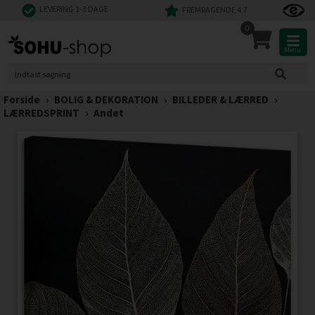
LEVERING 1-3 DAGE
FREMRAGENDE 4,7
0
Menu
Forside
›
BOLIG & DEKORATION
›
BILLEDER & LÆRRED
›
LÆRREDSPRINT
›
Andet