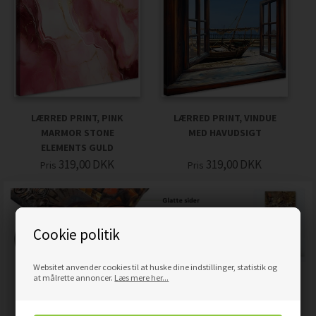
LÆRRED PRINT, PINK
LÆRRED PRINT, VINDUE
MARMOR STONE
MED HAVUDSIGT
ELEMENTS GULD
319,00
DKK
319,00
DKK
Pris
Pris
Cookie politik
Websitet anvender cookies til at huske dine indstillinger, statistik og
at målrette annoncer.
Læs mere her...