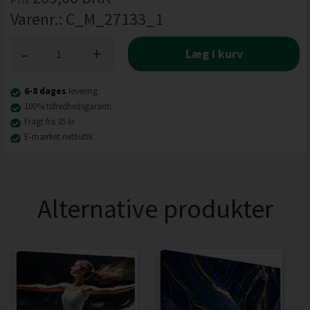
Varenr.:
C_M_27133_1
-
+
Læg i kurv
6-8 dages
levering
100% tilfredhedsgaranti
Fragt fra 35 kr
E-mærket netbutik
Alternative produkter