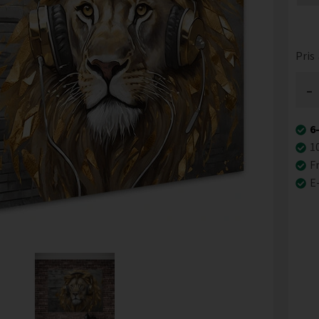
Pris
-
6
1
Fr
E