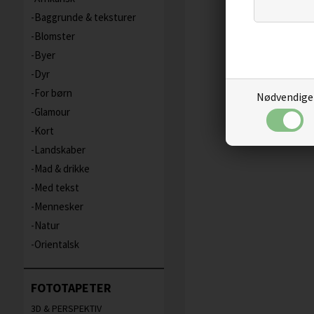
Baggrunde & teksturer
Blomster
Byer
Dyr
For børn
Nødvendige
Glamour
Kort
Landskaber
Mad & drikke
Med tekst
Mennesker
Natur
Orientalsk
FOTOTAPETER
3D & PERSPEKTIV