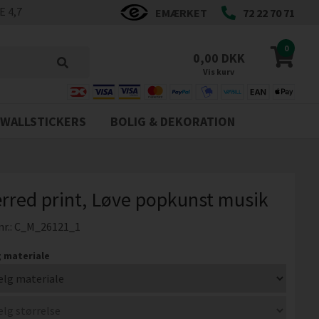
 4,7
EMÆRKET
72 22 70 71
0
0,00 DKK
Vis kurv
WALLSTICKERS
BOLIG & DEKORATION
rred print, Løve popkunst musik
nr.:
C_M_26121_1
 materiale