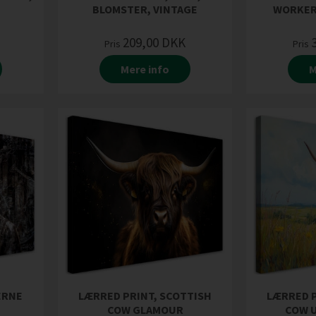
K
BLOMSTER, VINTAGE
WORKER
209,00
DKK
Pris
Pris
Mere info
M
ERNE
LÆRRED PRINT, SCOTTISH
LÆRRED P
COW GLAMOUR
COW 