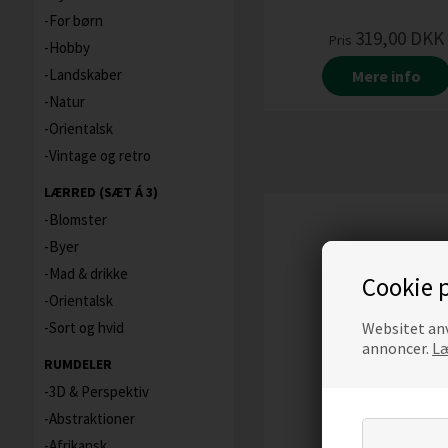
For børn
319,00
DKK
Pris
Hobby
Landskaber
Mere info
Natur
Orientalsk
Vintage og retro
LÆRRED (SÆT Á 3)
Blomster
Byer
Mad & drikke
Cookie p
Orientalsk
Websitet anv
Sort og hvid
annoncer.
Læ
RUMDELER
3D & Perspektiv
Abstraktioner
Afrikansk