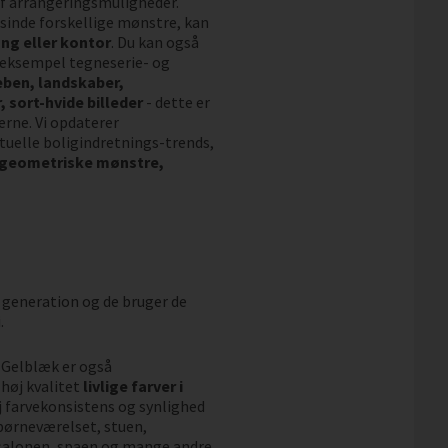
 af arrangeringsmuligheder.
sinde forskellige mønstre, kan
ng eller kontor
. Du kan også
r eksempel tegneserie- og
eben, landskaber,
 sort-hvide billeder
- dette er
erne. Vi opdaterer
uelle boligindretnings-trends,
 geometriske mønstre,
 generation og de bruger de
.
. Gelblæk er også
høj kvalitet
livlige farver i
øj farvekonsistens og synlighed
l børneværelset, stuen,
salonen, spaen og mange andre