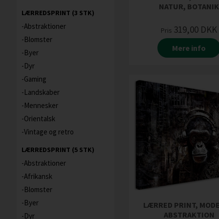
NATUR, BOTANI
LÆRREDSPRINT (3 STK)
Abstraktioner
319,00
DKK
Pris
Blomster
Mere info
Byer
Dyr
Gaming
Landskaber
Mennesker
Orientalsk
Vintage og retro
LÆRREDSPRINT (5 STK)
Abstraktioner
Afrikansk
Blomster
Byer
LÆRRED PRINT, MOD
ABSTRAKTION
Dyr