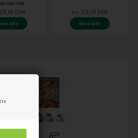
BLOMSTER
319,00
DKK
319,00
DKK
Pris
ere info
Mere info
tte