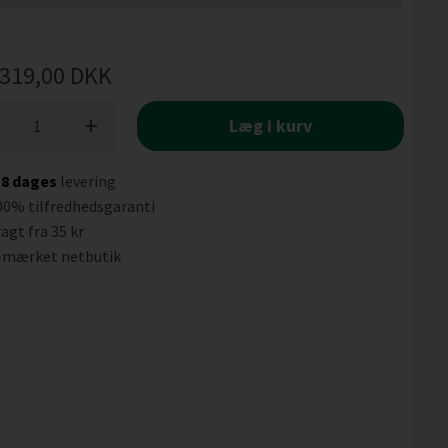
319,00
DKK
+
Læg i kurv
-8 dages
levering
00% tilfredhedsgaranti
agt fra 35 kr
-mærket netbutik