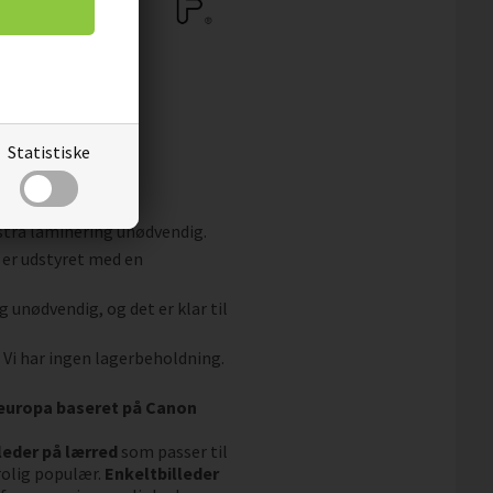
Statistiske
og snavs.
fleece.
kstra laminering unødvendig.
 er udstyret med en
g unødvendig, og det er klar til
. Vi har ingen lagerbeholdning.
aleuropa baseret på Canon
leder på lærred
som passer til
rolig populær.
Enkeltbilleder