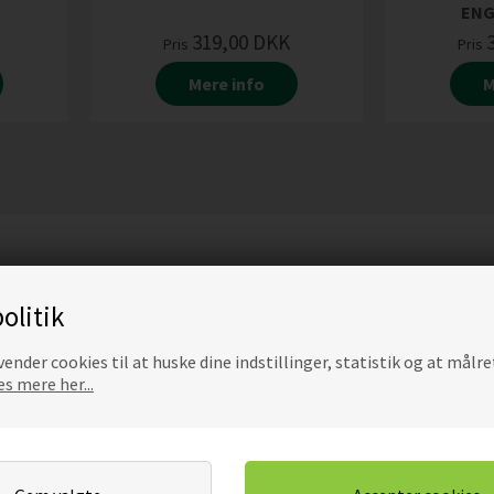
ENG
319,00
DKK
Pris
Pris
Mere info
M
olitik
ender cookies til at huske dine indstillinger, statistik og at målre
s mere her...