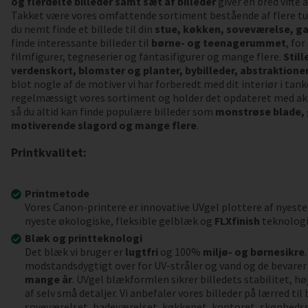
og flerdelte billeder samt sæt af billeder
giver en bred vifte
Takket være vores omfattende sortiment bestående af flere tu
du nemt finde et billede til din
stue, køkken, soveværelse, ga
finde interessante billeder til
børne- og teenagerummet
, fo
filmfigurer, tegneserier og fantasifigurer og mange flere.
Still
verdenskort, blomster og planter, bybilleder, abstraktioner,
blot nogle af de motiver vi har forberedt med dit interiør i tank
regelmæssigt vores sortiment og holder det opdateret med akt
så du altid kan finde populære billeder som
monstrøse blade,
motiverende slagord og mange flere
.
Printkvalitet:
Printmetode
Vores Canon-printere er innovative UVgel plottere af nyeste
nyeste økologiske, fleksible gelblæk og
FLXfinish
teknologi
Blæk og printteknologi
Det blæk vi bruger er
lugtfri
og 100%
miljø- og børnesikre
modstandsdygtigt over for UV-stråler og vand og de bevarer 
mange år
. UVgel blækformlen sikrer billedets stabilitet, h
af selv små detaljer. Vi anbefaler vores billeder på lærred ti
soveværelset, badeværelset, køkkenet, kontoret, skønheds