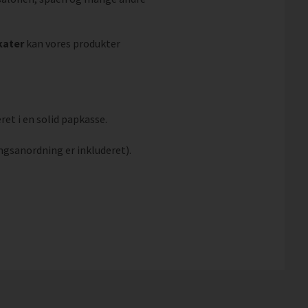
kater
kan vores produkter
ret i en solid papkasse.
ngsanordning er inkluderet).