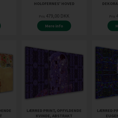
HOLOFERNES' HOVED
DEKORA
479,00
DKK
Pris
Pris
Mere info
M
DENDE
LÆRRED PRINT, OPFYLDENDE
LÆRRED PR
T
KVINDE, ABSTRAKT
EUGEN