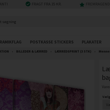
ANTI
FRAGT FRA 35 KR.
FREMRAGENDE
RAMIKFLAG
POSTKASSE STICKERS
PLAKATER
ATION
›
BILLEDER & LÆRRED
›
LÆRREDSPRINT (3 STK)
›
Menne
Læ
ba
Vare
Vælg