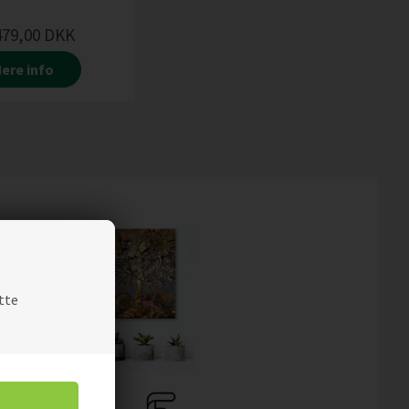
479,00
DKK
ere info
tte