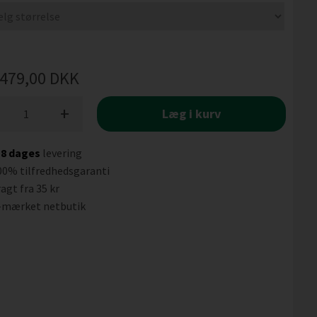
479,00
DKK
+
Læg i kurv
-8 dages
levering
00% tilfredhedsgaranti
agt fra 35 kr
-mærket netbutik