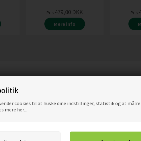
479,00
DKK
Pris
Pris
Mere info
M
olitik
ender cookies til at huske dine indstillinger, statistik og at målre
s mere her...