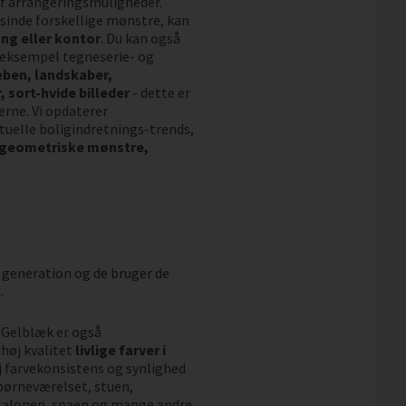
 af arrangeringsmuligheder.
sinde forskellige mønstre, kan
ng eller kontor
. Du kan også
r eksempel tegneserie- og
eben, landskaber,
 sort-hvide billeder
- dette er
erne. Vi opdaterer
uelle boligindretnings-trends,
 geometriske mønstre,
 generation og de bruger de
.
. Gelblæk er også
høj kvalitet
livlige farver i
øj farvekonsistens og synlighed
l børneværelset, stuen,
salonen, spaen og mange andre