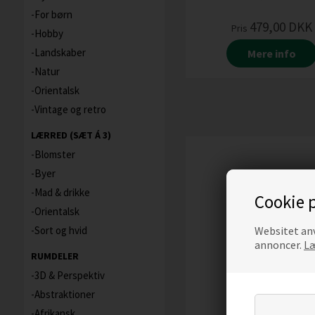
For børn
479,00
DKK
Pris
Hobby
Landskaber
Mere info
Natur
Orientalsk
Vintage og retro
LÆRRED (SÆT Á 3)
Blomster
Byer
Mad & drikke
Cookie p
Orientalsk
Websitet anv
Sort og hvid
annoncer.
Læ
RUMDELER
3D & Perspektiv
Abstraktioner
Afrikansk