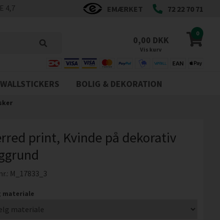
 4,7
EMÆRKET
72 22 70 71
0
0,00 DKK
Vis kurv
WALLSTICKERS
BOLIG & DEKORATION
sker
rred print, Kvinde på dekorativ
ggrund
nr.:
M_17833_3
 materiale