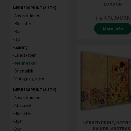
LONDON
LÆRREDSPRINT (3 STK)
Abstraktioner
479,00
DKK
Pris
Blomster
Mere info
Byer
Dyr
Gaming
Landskaber
Mennesker
Orientalsk
Vintage og retro
LÆRREDSPRINT (5 STK)
Abstraktioner
Afrikansk
Blomster
Byer
LÆRRED PRINT, OPFYL
KVINDE, ABSTRAK
Dyr