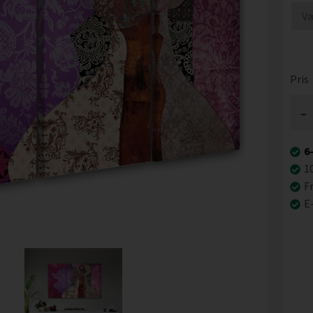
Pris
-
6
1
Fr
E