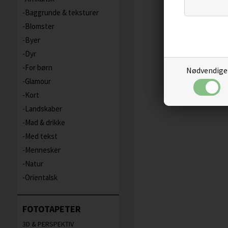
Baggrunde & teksturer
Blomster
Byer
Dyr
For børn
Nødvendige
Glamour
Kort
Landskaber
Mad & drikke
Med tekst
Mennesker
Natur
Orientalsk
FOTOTAPETER
3D & PERSPEKTIV