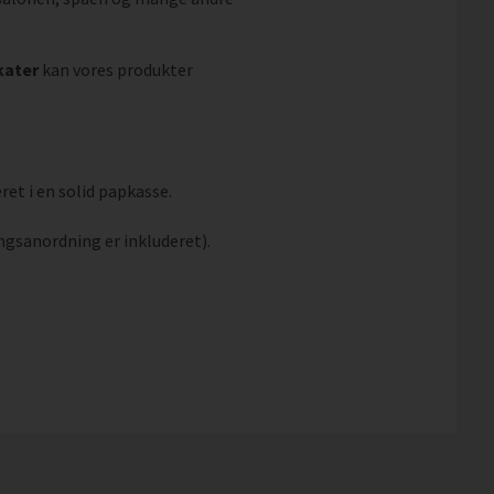
kater
kan vores produkter
ret i en solid papkasse.
ngsanordning er inkluderet).