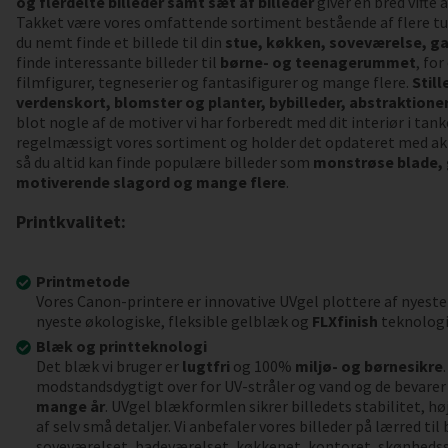
og flerdelte billeder samt sæt af billeder
giver en bred vifte
Takket være vores omfattende sortiment bestående af flere tu
du nemt finde et billede til din
stue, køkken, soveværelse, ga
finde interessante billeder til
børne- og teenagerummet
, fo
filmfigurer, tegneserier og fantasifigurer og mange flere.
Still
verdenskort, blomster og planter, bybilleder, abstraktioner,
blot nogle af de motiver vi har forberedt med dit interiør i tank
regelmæssigt vores sortiment og holder det opdateret med akt
så du altid kan finde populære billeder som
monstrøse blade,
motiverende slagord og mange flere
.
Printkvalitet:
Printmetode
Vores Canon-printere er innovative UVgel plottere af nyeste
nyeste økologiske, fleksible gelblæk og
FLXfinish
teknologi
Blæk og printteknologi
Det blæk vi bruger er
lugtfri
og 100%
miljø- og børnesikre
modstandsdygtigt over for UV-stråler og vand og de bevarer 
mange år
. UVgel blækformlen sikrer billedets stabilitet, h
af selv små detaljer. Vi anbefaler vores billeder på lærred ti
soveværelset, badeværelset, køkkenet, kontoret, skønheds