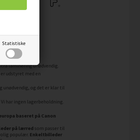
Statistiske
og snavs.
fleece.
kstra laminering unødvendig.
 er udstyret med en
g unødvendig, og det er klar til
. Vi har ingen lagerbeholdning.
aleuropa baseret på Canon
leder på lærred
som passer til
rolig populær.
Enkeltbilleder