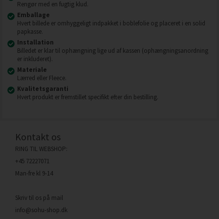
Rengør med en fugtig klud.
Emballage
Hvert billede er omhyggeligt indpakket i boblefolie og placeret i en solid
papkasse.
Installation
Billedet er klar til ophængning lige ud af kassen (ophængningsanordning
er inkluderet).
Materiale
Lærred eller Fleece.
Kvalitetsgaranti
Hvert produkt er fremstillet specifikt efter din bestilling.
Kontakt os
RING TIL WEBSHOP:
+45 72227071
Man-fre kl 9-14
Skriv til os på mail
info@sohu-shop.dk