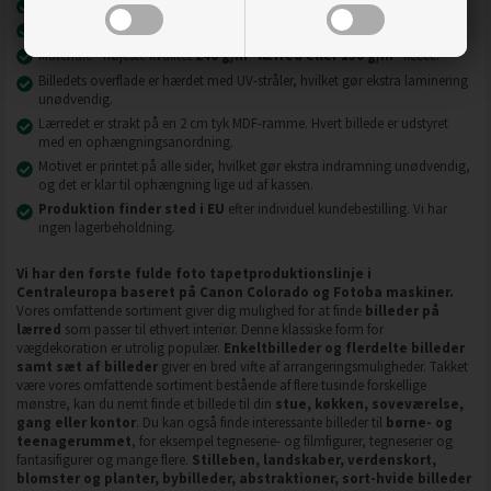
Nyeste printteknologi
UVgel FLXfinish
.
Billeder på lærred er modstandsdygtige over for slid, ridser og snavs.
2
2
Materiale - højeste kvalitet
240 g/m
lærred eller 130 g/m
fleece.
Billedets overflade er hærdet med UV-stråler, hvilket gør ekstra laminering
unødvendig.
Lærredet er strakt på en 2 cm tyk MDF-ramme. Hvert billede er udstyret
med en ophængningsanordning.
Motivet er printet på alle sider, hvilket gør ekstra indramning unødvendig,
og det er klar til ophængning lige ud af kassen.
Produktion finder sted i EU
efter individuel kundebestilling. Vi har
ingen lagerbeholdning.
Vi har den første fulde foto tapetproduktionslinje i
Centraleuropa baseret på Canon Colorado og Fotoba maskiner.
Vores omfattende sortiment giver dig mulighed for at finde
billeder på
lærred
som passer til ethvert interiør. Denne klassiske form for
vægdekoration er utrolig populær.
Enkeltbilleder og flerdelte billeder
samt sæt af billeder
giver en bred vifte af arrangeringsmuligheder. Takket
være vores omfattende sortiment bestående af flere tusinde forskellige
mønstre, kan du nemt finde et billede til din
stue, køkken, soveværelse,
gang eller kontor
. Du kan også finde interessante billeder til
børne- og
teenagerummet
, for eksempel tegneserie- og filmfigurer, tegneserier og
fantasifigurer og mange flere.
Stilleben, landskaber, verdenskort,
blomster og planter, bybilleder, abstraktioner, sort-hvide billeder