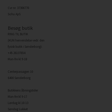
Cvr nr. 37306770
Sohu ApS
Besøg butik
RING TIL BUTIK
(KUN henvendelse vedr. den
fysisk butik i Sønderborg):
+45 26137654
Man-fre kl 9-18
Centerpassagen 10
6400 Sønderborg
Butikkens åbningstider
Man-fre kl 9-17
Lørdag kl 10-13
Søndag Lukket