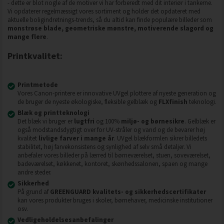
- dette er blot nogle af de motiver vi har forberedt med dit interiør i tankerne.
Vi opdaterer regelmæssigt vores sortiment og holder det opdateret med
aktuelle boligindretnings-trends, så du altid kan finde populære billeder som
monstrøse blade, geometriske mønstre, motiverende slagord og
mange flere
.
Printkvalitet:
Printmetode
Vores Canon-printere er innovative UVgel plottere af nyeste generation og
de bruger de nyeste økologiske, fleksible gelblæk og
FLXfinish
teknologi.
Blæk og printteknologi
Det blæk vi bruger er
lugtfri
og 100%
miljø- og børnesikre
. Gelblæk er
også modstandsdygtigt over for UV-stråler og vand og de bevarer høj
kvalitet
livlige farver i mange år
. UVgel blækformlen sikrer billedets
stabilitet, høj farvekonsistens og synlighed af selv små detaljer. Vi
anbefaler vores billeder på lærred til børneværelset, stuen, soveværelset,
badeværelset, køkkenet, kontoret, skønhedssalonen, spaen og mange
andre steder.
Sikkerhed
På grund af
GREENGUARD kvalitets- og sikkerhedscertifikater
kan vores produkter bruges i skoler, børnehaver, medicinske institutioner
osv.
Vedligeholdelsesanbefalinger