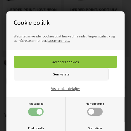
LÆRRED PRINT, LØVE NEON
LÆRRED PRINT, SORT ULV
ABSTRAKTION
ABSTRAKT SEPIA
Cookie politik
389,00
DKK
319,00
DKK
Pris
Pris
Websitet anvender cookies til at huske dine indstillinger, statistik og
Mere info
Mere info
at målrette annoncer.
Læs mere her...
Vis cookie detaljer
Nødvendige
Markedsføring
Vigtigste produktegenskaber:
Funktionelle
Statistiske