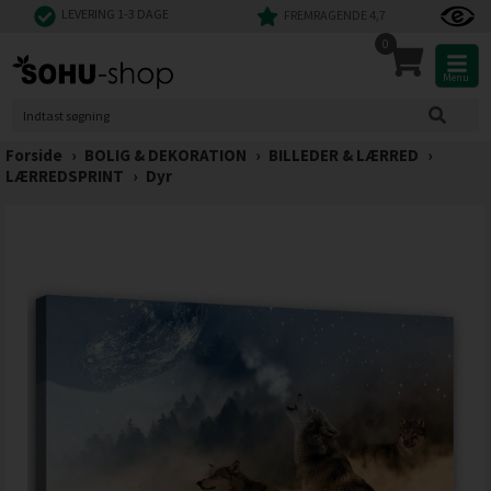
LEVERING 1-3 DAGE
FREMRAGENDE 4,7
0
Menu
Forside
›
BOLIG & DEKORATION
›
BILLEDER & LÆRRED
›
LÆRREDSPRINT
›
Dyr