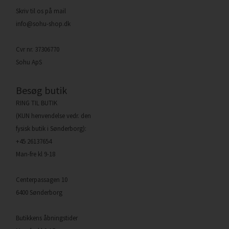
Skriv til os på mail
info@sohu-shop.dk
Cvr nr. 37306770
Sohu ApS
Besøg butik
RING TIL BUTIK
(KUN henvendelse vedr. den
fysisk butik i Sønderborg):
+45 26137654
Man-fre kl 9-18
Centerpassagen 10
6400 Sønderborg
Butikkens åbningstider