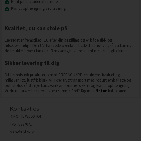
Print på alle sider af rammen
Klar til ophængning ved levering
Kvalitet, du kan stole på
Lærredet er fremstillet i EU efter din bestilling og er både slid- og
ridsebestandigt. Den UV-hærdede overflade beskytter motivet, så du kan nyde
de smukke farver i lang tid. Rengøringen klares nemt med en fugtig klud.
Sikker levering til dig
Dit lærredstryk produceres med GREENGUARD-certificeret kvalitet og
miljøvenligt, lugtfrit blæk. Vi sikrer tryg transport med robust emballage og
boblefolie, så dit nye kunstværk ankommer sikkert og klar til ophængning.
Vil du udforske flere produkter i samme ånd? Kig ind i
Natur
-kategorien.
Kontakt os
RING TIL WEBSHOP:
+45 72227071
Man-fre kl 9-14