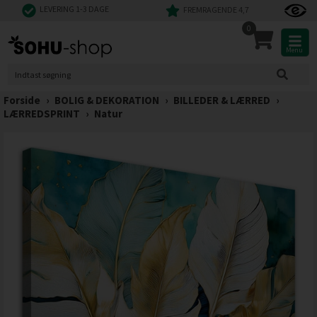
LEVERING 1-3 DAGE
FREMRAGENDE 4,7
0
Menu
Forside
›
BOLIG & DEKORATION
›
BILLEDER & LÆRRED
›
LÆRREDSPRINT
›
Natur