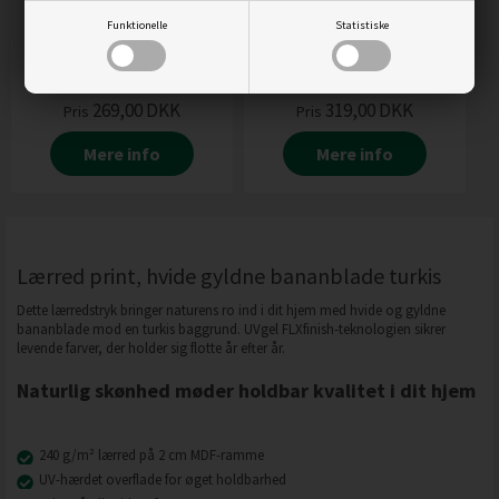
Funktionelle
Statistiske
LÆRRED PRINT,
LÆRRED PRINT, SORT-
MONSTERA-BLADE SORT
HVIDE PALMER I JUNGLEN
OG HVID
269,00
DKK
319,00
DKK
Pris
Pris
Mere info
Mere info
Lærred print, hvide gyldne bananblade turkis
Dette lærredstryk bringer naturens ro ind i dit hjem med hvide og gyldne
bananblade mod en turkis baggrund. UVgel FLXfinish-teknologien sikrer
levende farver, der holder sig flotte år efter år.
Naturlig skønhed møder holdbar kvalitet i dit hjem
240 g/m² lærred på 2 cm MDF-ramme
UV-hærdet overflade for øget holdbarhed