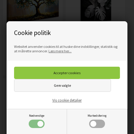
Cookie politik
LÆRRED PRINT, LIVETS
LÆRRED PRINT,
TRÆ GRØN GULD
MONSTERA BLADE
PALMEBLADE SORT OG
Websitet anvender cookies til at huske dine indstillinger, statistik og
at målrette annoncer.
Læs mere her...
HVID
269,00
DKK
269,00
DKK
Pris
Pris
Mere info
Mere info
Vis cookie detaljer
Nødvendige
Markedsføring