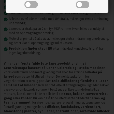
Nyeste printteknologi
UVgel FLXfinish
.
Billeder på lærred er modstandsdygtige over for slid, ridser og snavs.
2
2
Materiale - højeste kvalitet
240 g/m
lærred eller 130 g/m
fleece.
Billedets overflade er hærdet med UV-stråler, hvilket gør ekstra laminering
unødvendig.
Lærredet er strakt på en 2 cm tyk MDF-ramme. Hvert billede er udstyret
med en ophængningsanordning.
Motivet er printet på alle sider, hvilket gør ekstra indramning unødvendig,
og det er klar til ophængning lige ud af kassen.
Produktion finder sted i EU
efter individuel kundebestilling. Vi har
ingen lagerbeholdning.
Vi har den første fulde foto tapetproduktionslinje i
Centraleuropa baseret på Canon Colorado og Fotoba maskiner.
Vores omfattende sortiment giver dig mulighed for at finde
billeder på
lærred
som passer til ethvert interiør. Denne klassiske form for
vægdekoration er utrolig populær.
Enkeltbilleder og flerdelte billeder
samt sæt af billeder
giver en bred vifte af arrangeringsmuligheder. Takket
være vores omfattende sortiment bestående af flere tusinde forskellige
mønstre, kan du nemt finde et billede til din
stue, køkken, soveværelse,
gang eller kontor
. Du kan også finde interessante billeder til
børne- og
teenagerummet
, for eksempel tegneserie- og filmfigurer, tegneserier og
fantasifigurer og mange flere.
Stilleben, landskaber, verdenskort,
blomster og planter, bybilleder, abstraktioner, sort-hvide billeder