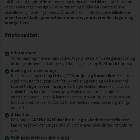
- dette er blot nogle af de motiver vi har forberedt med dit interiør i tankerne.
Vi opdaterer regelmæssigt vores sortiment og holder det opdateret med
aktuelle boligindretnings-trends, så du altid kan finde populære billeder som
monstrøse blade, geometriske mønstre, motiverende slagord og
mange flere
.
Printkvalitet:
Printmetode
Vores Canon-printere er innovative UVgel plottere af nyeste generation og
de bruger de nyeste økologiske, fleksible gelblæk og
FLXfinish
teknologi.
Blæk og printteknologi
Det blæk vi bruger er
lugtfri
og 100%
miljø- og børnesikre
. Gelblæk er
også modstandsdygtigt over for UV-stråler og vand og de bevarer høj
kvalitet
livlige farver i mange år
. UVgel blækformlen sikrer billedets
stabilitet, høj farvekonsistens og synlighed af selv små detaljer. Vi
anbefaler vores billeder på lærred til børneværelset, stuen, soveværelset,
badeværelset, køkkenet, kontoret, skønhedssalonen, spaen og mange
andre steder.
Sikkerhed
På grund af
GREENGUARD kvalitets- og sikkerhedscertifikater
kan vores produkter bruges i skoler, børnehaver, medicinske institutioner
osv.
Vedligeholdelsesanbefalinger