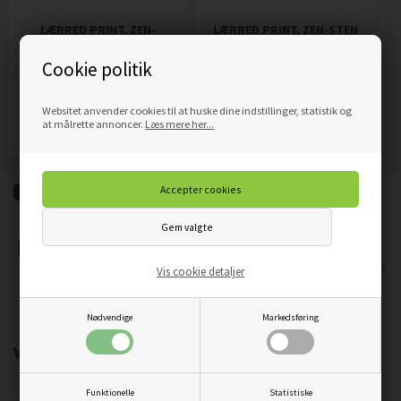
LÆRRED PRINT, ZEN-
LÆRRED PRINT, ZEN-STEN
KOMPOSITION MED STEN
MED BLOMSTERBLADE
Cookie politik
OG BAMBUS
809,00
DKK
809,00
DKK
Pris
Pris
Websitet anvender cookies til at huske dine indstillinger, statistik og
Mere info
Mere info
at målrette annoncer.
Læs mere her...
Vis cookie detaljer
Nødvendige
Markedsføring
Vigtigste produktegenskaber:
Funktionelle
Statistiske