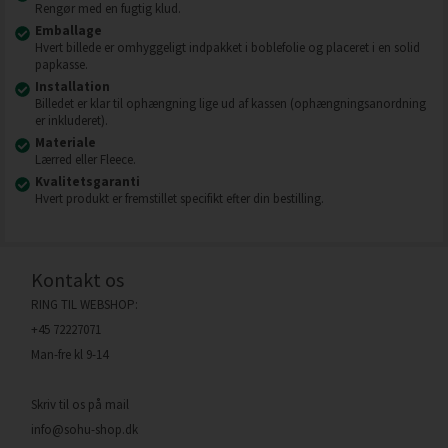
Rengør med en fugtig klud.
Emballage
Hvert billede er omhyggeligt indpakket i boblefolie og placeret i en solid
papkasse.
Installation
Billedet er klar til ophængning lige ud af kassen (ophængningsanordning
er inkluderet).
Materiale
Lærred eller Fleece.
Kvalitetsgaranti
Hvert produkt er fremstillet specifikt efter din bestilling.
Kontakt os
RING TIL WEBSHOP:
+45 72227071
Man-fre kl 9-14
Skriv til os på mail
info@sohu-shop.dk