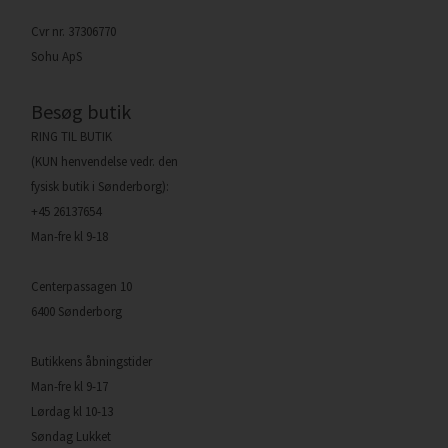
Cvr nr. 37306770
Sohu ApS
Besøg butik
RING TIL BUTIK
(KUN henvendelse vedr. den
fysisk butik i Sønderborg):
+45 26137654
Man-fre kl 9-18
Centerpassagen 10
6400 Sønderborg
Butikkens åbningstider
Man-fre kl 9-17
Lørdag kl 10-13
Søndag Lukket