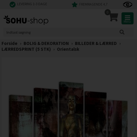
LEVERING 1-3 DAGE
FREMRAGENDE 4,7
0
Menu
Forside
›
BOLIG & DEKORATION
›
BILLEDER & LÆRRED
›
LÆRREDSPRINT (5 STK)
›
Orientalsk