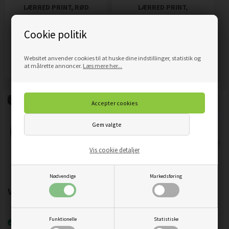
LÆRRED PRINT, RØD
LÆRRED PRINT,
ABSTRAKTION
SKANDINAVISK
MINIMALISTISK
Cookie politik
ABSTRAKTION I BEIGE
319,00
DKK
319,00
DKK
Pris
Pris
Websitet anvender cookies til at huske dine indstillinger, statistik og
Mere info
Mere info
at målrette annoncer.
Læs mere her...
Vis cookie detaljer
Nødvendige
Markedsføring
Vigtigste produktegenskaber:
Funktionelle
Statistiske
Nyeste printteknologi
UVgel FLXfinish
.