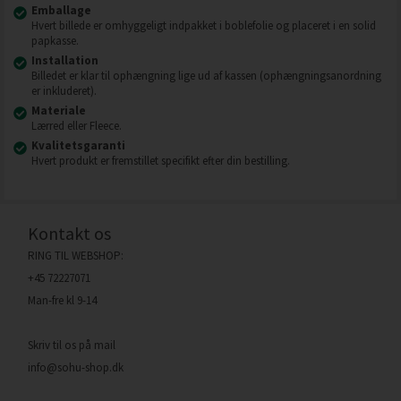
Emballage
Hvert billede er omhyggeligt indpakket i boblefolie og placeret i en solid
papkasse.
Installation
Billedet er klar til ophængning lige ud af kassen (ophængningsanordning
er inkluderet).
Materiale
Lærred eller Fleece.
Kvalitetsgaranti
Hvert produkt er fremstillet specifikt efter din bestilling.
Kontakt os
RING TIL WEBSHOP:
+45 72227071
Man-fre kl 9-14
Skriv til os på mail
info@sohu-shop.dk