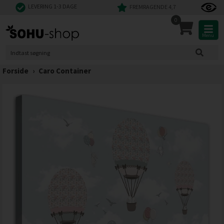
LEVERING 1-3 DAGE
FREMRAGENDE 4,7
0
Menu
Forside
›
Caro Container