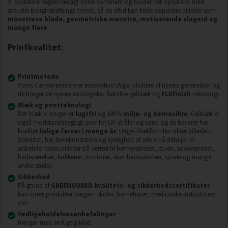
Vi opdaterer regelmæssigt vores sortiment og holder det opdateret med
aktuelle boligindretnings-trends, så du altid kan finde populære billeder som
monstrøse blade, geometriske mønstre, motiverende slagord og
mange flere
.
Printkvalitet:
Printmetode
Vores Canon-printere er innovative UVgel plottere af nyeste generation og
de bruger de nyeste økologiske, fleksible gelblæk og
FLXfinish
teknologi.
Blæk og printteknologi
Det blæk vi bruger er
lugtfri
og 100%
miljø- og børnesikre
. Gelblæk er
også modstandsdygtigt over for UV-stråler og vand og de bevarer høj
kvalitet
livlige farver i mange år
. UVgel blækformlen sikrer billedets
stabilitet, høj farvekonsistens og synlighed af selv små detaljer. Vi
anbefaler vores billeder på lærred til børneværelset, stuen, soveværelset,
badeværelset, køkkenet, kontoret, skønhedssalonen, spaen og mange
andre steder.
Sikkerhed
På grund af
GREENGUARD kvalitets- og sikkerhedscertifikater
kan vores produkter bruges i skoler, børnehaver, medicinske institutioner
osv.
Vedligeholdelsesanbefalinger
Rengør med en fugtig klud.