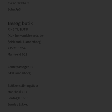
Cvr nr. 37306770
Sohu ApS
Besøg butik
RING TIL BUTIK
(KUN henvendelse vedr. den
fysisk butik i Sønderborg):
+45 26137654
Man-fre kl 9-18
Centerpassagen 10
6400 Sønderborg
Butikkens åbningstider
Man-fre kl 9-17
Lørdag kl 10-13
Søndag Lukket