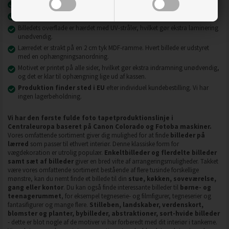
Billeder på lærred er modstandsdygtige over for slid, ridser og snavs.
2
2
Materiale - højeste kvalitet
240 g/m
lærred eller 130 g/m
fleece.
Billedets overflade er hærdet med UV-stråler, hvilket gør ekstra laminering
unødvendig.
Lærredet er strakt på en 2 cm tyk MDF-ramme. Hvert billede er udstyret
med en ophængningsanordning.
Motivet er printet på alle sider, hvilket gør ekstra indramning unødvendig,
og det er klar til ophængning lige ud af kassen.
Produktion finder sted i EU
efter individuel kundebestilling. Vi har
ingen lagerbeholdning.
Vi har den første fulde foto tapetproduktionslinje i
Centraleuropa baseret på Canon Colorado og Fotoba maskiner.
Vores omfattende sortiment giver dig mulighed for at finde
billeder på
lærred
som passer til ethvert interiør. Denne klassiske form for
vægdekoration er utrolig populær.
Enkeltbilleder og flerdelte billeder
samt sæt af billeder
giver en bred vifte af arrangeringsmuligheder. Takket
være vores omfattende sortiment bestående af flere tusinde forskellige
mønstre, kan du nemt finde et billede til din
stue, køkken, soveværelse,
gang eller kontor
. Du kan også finde interessante billeder til
børne- og
teenagerummet
, for eksempel tegneserie- og filmfigurer, tegneserier og
fantasifigurer og mange flere.
Stilleben, landskaber, verdenskort,
blomster og planter, bybilleder, abstraktioner, sort-hvide billeder
- dette er blot nogle af de motiver vi har forberedt med dit interiør i tankerne.