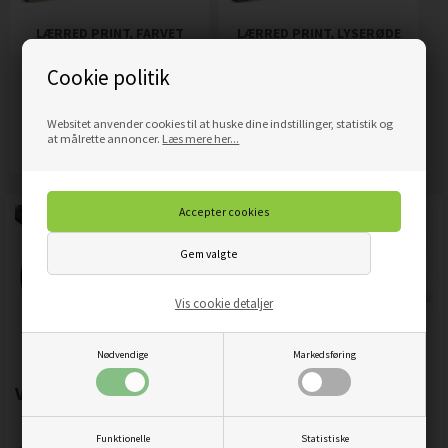
LÆRRED PRINT, FARVET
LÆRRED PRINT, LYSERØDE
TRÆ ABSTRAKT
TRÆER I PARK
Cookie politik
319,00
DKK
319,00
DKK
Pris
Pris
Websitet anvender cookies til at huske dine indstillinger, statistik og
Mere info
Mere info
at målrette annoncer.
Læs mere her...
Vis cookie detaljer
Nødvendige
Markedsføring
Vigtigste produktegenskaber:
Funktionelle
Statistiske