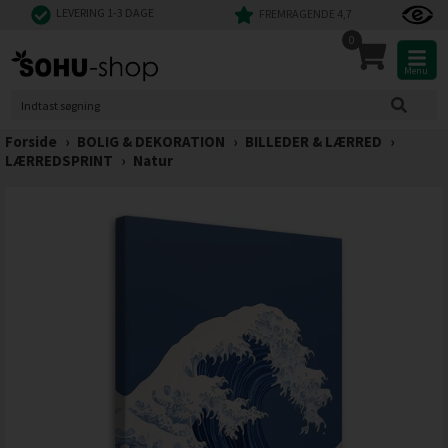
LEVERING 1-3 DAGE
FREMRAGENDE 4,7
0
Menu
Forside
›
BOLIG & DEKORATION
›
BILLEDER & LÆRRED
›
LÆRREDSPRINT
›
Natur