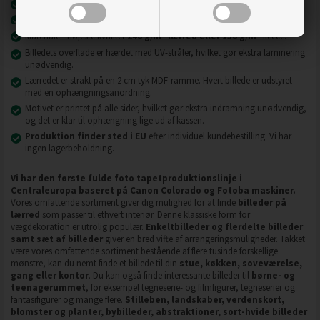
Nyeste printteknologi
UVgel FLXfinish
.
Billeder på lærred er modstandsdygtige over for slid, ridser og snavs.
2
2
Materiale - højeste kvalitet
240 g/m
lærred eller 130 g/m
fleece.
Billedets overflade er hærdet med UV-stråler, hvilket gør ekstra laminering
unødvendig.
Lærredet er strakt på en 2 cm tyk MDF-ramme. Hvert billede er udstyret
med en ophængningsanordning.
Motivet er printet på alle sider, hvilket gør ekstra indramning unødvendig,
og det er klar til ophængning lige ud af kassen.
Produktion finder sted i EU
efter individuel kundebestilling. Vi har
ingen lagerbeholdning.
Vi har den første fulde foto tapetproduktionslinje i
Centraleuropa baseret på Canon Colorado og Fotoba maskiner.
Vores omfattende sortiment giver dig mulighed for at finde
billeder på
lærred
som passer til ethvert interiør. Denne klassiske form for
vægdekoration er utrolig populær.
Enkeltbilleder og flerdelte billeder
samt sæt af billeder
giver en bred vifte af arrangeringsmuligheder. Takket
være vores omfattende sortiment bestående af flere tusinde forskellige
mønstre, kan du nemt finde et billede til din
stue, køkken, soveværelse,
gang eller kontor
. Du kan også finde interessante billeder til
børne- og
teenagerummet
, for eksempel tegneserie- og filmfigurer, tegneserier og
fantasifigurer og mange flere.
Stilleben, landskaber, verdenskort,
blomster og planter, bybilleder, abstraktioner, sort-hvide billeder