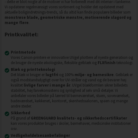
- dette er blot nogle af de motiver vi har forberedt med dit interiør i tankerne.
Vi opdaterer regelmæssigt vores sortiment og holder det opdateret med
aktuelle boligindretnings-trends, så du altid kan finde populære billeder som
monstrøse blade, geometriske mønstre, motiverende slagord og
mange flere
.
Printkvalitet:
Printmetode
Vores Canon-printere er innovative UVgel plottere af nyeste generation og
de bruger de nyeste økologiske, fleksible gelblæk og
FLXfinish
teknologi.
Blæk og printteknologi
Det blæk vi bruger er
lugtfri
og 100%
miljø- og børnesikre
. Gelblæk er
også modstandsdygtigt over for UV-stråler og vand og de bevarer høj
kvalitet
livlige farver i mange år
. UVgel blækformlen sikrer billedets
stabilitet, høj farvekonsistens og synlighed af selv små detaljer. Vi
anbefaler vores billeder på lærred til børneværelset, stuen, soveværelset,
badeværelset, køkkenet, kontoret, skønhedssalonen, spaen og mange
andre steder.
Sikkerhed
På grund af
GREENGUARD kvalitets- og sikkerhedscertifikater
kan vores produkter bruges i skoler, børnehaver, medicinske institutioner
osv.
Vedligeholdelsesanbefalinger