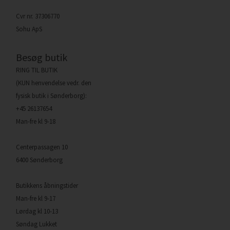
Cvr nr. 37306770
Sohu ApS
Besøg butik
RING TIL BUTIK
(KUN henvendelse vedr. den
fysisk butik i Sønderborg):
+45 26137654
Man-fre kl 9-18
Centerpassagen 10
6400 Sønderborg
Butikkens åbningstider
Man-fre kl 9-17
Lørdag kl 10-13
Søndag Lukket