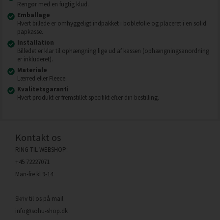
Rengør med en fugtig klud.
Emballage
Hvert billede er omhyggeligt indpakket i boblefolie og placeret i en solid
papkasse.
Installation
Billedet er klar til ophængning lige ud af kassen (ophængningsanordning
er inkluderet).
Materiale
Lærred eller Fleece.
Kvalitetsgaranti
Hvert produkt er fremstillet specifikt efter din bestilling.
Kontakt os
RING TIL WEBSHOP:
+45 72227071
Man-fre kl 9-14
Skriv til os på mail
info@sohu-shop.dk