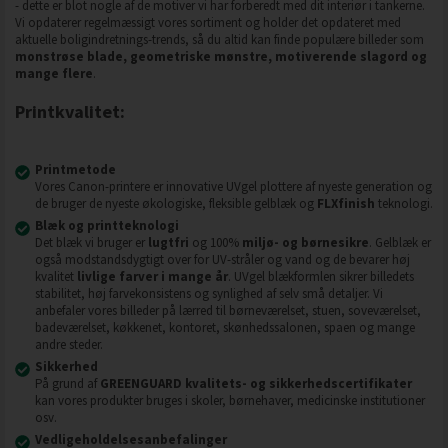
- dette er blot nogle af de motiver vi har forberedt med dit interiør i tankerne.
Vi opdaterer regelmæssigt vores sortiment og holder det opdateret med
aktuelle boligindretnings-trends, så du altid kan finde populære billeder som
monstrøse blade, geometriske mønstre, motiverende slagord og
mange flere
.
Printkvalitet:
Printmetode
Vores Canon-printere er innovative UVgel plottere af nyeste generation og
de bruger de nyeste økologiske, fleksible gelblæk og
FLXfinish
teknologi.
Blæk og printteknologi
Det blæk vi bruger er
lugtfri
og 100%
miljø- og børnesikre
. Gelblæk er
også modstandsdygtigt over for UV-stråler og vand og de bevarer høj
kvalitet
livlige farver i mange år
. UVgel blækformlen sikrer billedets
stabilitet, høj farvekonsistens og synlighed af selv små detaljer. Vi
anbefaler vores billeder på lærred til børneværelset, stuen, soveværelset,
badeværelset, køkkenet, kontoret, skønhedssalonen, spaen og mange
andre steder.
Sikkerhed
På grund af
GREENGUARD kvalitets- og sikkerhedscertifikater
kan vores produkter bruges i skoler, børnehaver, medicinske institutioner
osv.
Vedligeholdelsesanbefalinger