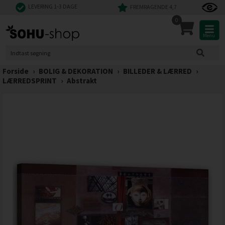
LEVERING 1-3 DAGE
FREMRAGENDE 4,7
0
Menu
Forside
›
BOLIG & DEKORATION
›
BILLEDER & LÆRRED
›
LÆRREDSPRINT
›
Abstrakt