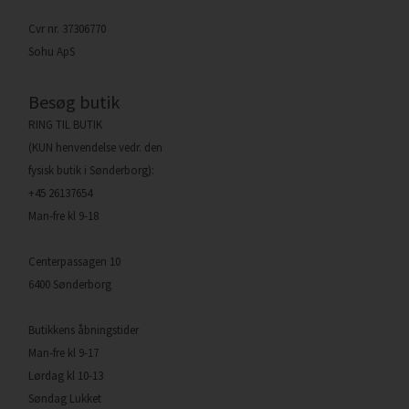
Cvr nr. 37306770
Sohu ApS
Besøg butik
RING TIL BUTIK
(KUN henvendelse vedr. den
fysisk butik i Sønderborg):
+45 26137654
Man-fre kl 9-18
Centerpassagen 10
6400 Sønderborg
Butikkens åbningstider
Man-fre kl 9-17
Lørdag kl 10-13
Søndag Lukket