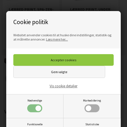
LÆRRED PRINT, SPA-ZEN-
LÆRRED PRINT, UNDER
STEN
MIKROSKOPET
Cookie politik
209,00
DKK
319,00
DKK
Pris
Pris
Websitet anvender cookies til at huske dine indstillinger, statistik og
Mere info
Mere info
at målrette annoncer.
Læs mere her...
Vis cookie detaljer
Nødvendige
Markedsføring
Vigtigste produktegenskaber:
Funktionelle
Statistiske