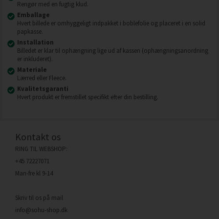
Rengør med en fugtig klud.
Emballage
Hvert billede er omhyggeligt indpakket i boblefolie og placeret i en solid
papkasse.
Installation
Billedet er klar til ophængning lige ud af kassen (ophængningsanordning
er inkluderet).
Materiale
Lærred eller Fleece.
Kvalitetsgaranti
Hvert produkt er fremstillet specifikt efter din bestilling.
Kontakt os
RING TIL WEBSHOP:
+45 72227071
Man-fre kl 9-14
Skriv til os på mail
info@sohu-shop.dk