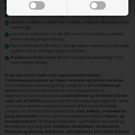
Nyeste printteknologi
UVgel FLXfinish
.
Billeder på lærred er modstandsdygtige over for slid, ridser og snavs.
2
2
Materiale - højeste kvalitet
240 g/m
lærred eller 130 g/m
fleece.
Billedets overflade er hærdet med UV-stråler, hvilket gør ekstra laminering
unødvendig.
Lærredet er strakt på en 2 cm tyk MDF-ramme. Hvert billede er udstyret
med en ophængningsanordning.
Motivet er printet på alle sider, hvilket gør ekstra indramning unødvendig,
og det er klar til ophængning lige ud af kassen.
Produktion finder sted i EU
efter individuel kundebestilling. Vi har
ingen lagerbeholdning.
Vi har den første fulde foto tapetproduktionslinje i
Centraleuropa baseret på Canon Colorado og Fotoba maskiner.
Vores omfattende sortiment giver dig mulighed for at finde
billeder på
lærred
som passer til ethvert interiør. Denne klassiske form for
vægdekoration er utrolig populær.
Enkeltbilleder og flerdelte billeder
samt sæt af billeder
giver en bred vifte af arrangeringsmuligheder. Takket
være vores omfattende sortiment bestående af flere tusinde forskellige
mønstre, kan du nemt finde et billede til din
stue, køkken, soveværelse,
gang eller kontor
. Du kan også finde interessante billeder til
børne- og
teenagerummet
, for eksempel tegneserie- og filmfigurer, tegneserier og
fantasifigurer og mange flere.
Stilleben, landskaber, verdenskort,
blomster og planter, bybilleder, abstraktioner, sort-hvide billeder