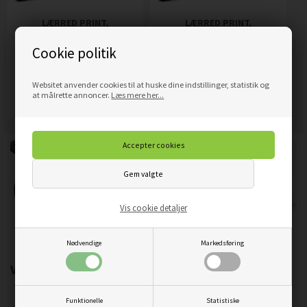
LÆRRED PRINT,
LÆRRED PRINT,
MEDITERENDE BUDDHA
MEDITERENDE BUDDHA OG
Cookie politik
ABSTRAKT
FARVERIGE BLOMSTER
319,00
DKK
319,00
DKK
Pris
Pris
Websitet anvender cookies til at huske dine indstillinger, statistik og
Mere info
Mere info
at målrette annoncer.
Læs mere her...
Vis cookie detaljer
Nødvendige
Markedsføring
Vigtigste produktegenskaber:
Funktionelle
Statistiske