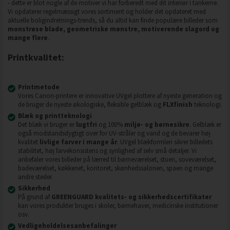
- dette er blot nogle af de motiver vi har forberedt med dit interiør i tankerne.
Vi opdaterer regelmæssigt vores sortiment og holder det opdateret med
aktuelle boligindretnings-trends, så du altid kan finde populære billeder som
monstrøse blade, geometriske mønstre, motiverende slagord og
mange flere
.
Printkvalitet:
Printmetode
Vores Canon-printere er innovative UVgel plottere af nyeste generation og
de bruger de nyeste økologiske, fleksible gelblæk og
FLXfinish
teknologi.
Blæk og printteknologi
Det blæk vi bruger er
lugtfri
og 100%
miljø- og børnesikre
. Gelblæk er
også modstandsdygtigt over for UV-stråler og vand og de bevarer høj
kvalitet
livlige farver i mange år
. UVgel blækformlen sikrer billedets
stabilitet, høj farvekonsistens og synlighed af selv små detaljer. Vi
anbefaler vores billeder på lærred til børneværelset, stuen, soveværelset,
badeværelset, køkkenet, kontoret, skønhedssalonen, spaen og mange
andre steder.
Sikkerhed
På grund af
GREENGUARD kvalitets- og sikkerhedscertifikater
kan vores produkter bruges i skoler, børnehaver, medicinske institutioner
osv.
Vedligeholdelsesanbefalinger