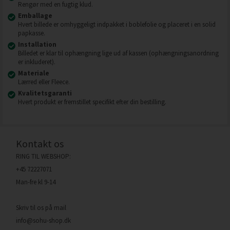
Rengør med en fugtig klud.
Emballage
Hvert billede er omhyggeligt indpakket i boblefolie og placeret i en solid
papkasse.
Installation
Billedet er klar til ophængning lige ud af kassen (ophængningsanordning
er inkluderet).
Materiale
Lærred eller Fleece.
Kvalitetsgaranti
Hvert produkt er fremstillet specifikt efter din bestilling.
Kontakt os
RING TIL WEBSHOP:
+45 72227071
Man-fre kl 9-14
Skriv til os på mail
info@sohu-shop.dk