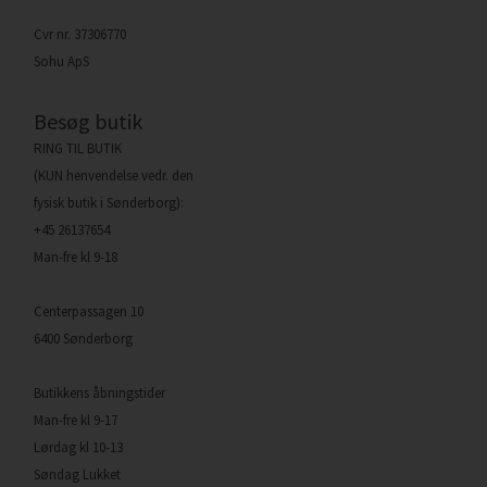
Cvr nr. 37306770
Sohu ApS
Besøg butik
RING TIL BUTIK
(KUN henvendelse vedr. den
fysisk butik i Sønderborg):
+45 26137654
Man-fre kl 9-18
Centerpassagen 10
6400 Sønderborg
Butikkens åbningstider
Man-fre kl 9-17
Lørdag kl 10-13
Søndag Lukket