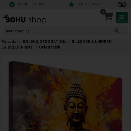
LEVERING 1-3 DAGE
FREMRAGENDE 4,7
0
Menu
Forside
›
BOLIG & DEKORATION
›
BILLEDER & LÆRRED
›
LÆRREDSPRINT
›
Orientalsk