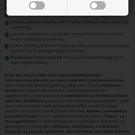
Nyeste printteknologi
UVgel FLXfinish
.
Billeder på lærred er modstandsdygtige over for slid, ridser og snavs.
2
2
Materiale - højeste kvalitet
240 g/m
lærred eller 130 g/m
fleece.
Billedets overflade er hærdet med UV-stråler, hvilket gør ekstra laminering
unødvendig.
Lærredet er strakt på en 2 cm tyk MDF-ramme. Hvert billede er udstyret
med en ophængningsanordning.
Motivet er printet på alle sider, hvilket gør ekstra indramning unødvendig,
og det er klar til ophængning lige ud af kassen.
Produktion finder sted i EU
efter individuel kundebestilling. Vi har
ingen lagerbeholdning.
Vi har den første fulde foto tapetproduktionslinje i
Centraleuropa baseret på Canon Colorado og Fotoba maskiner.
Vores omfattende sortiment giver dig mulighed for at finde
billeder på
lærred
som passer til ethvert interiør. Denne klassiske form for
vægdekoration er utrolig populær.
Enkeltbilleder og flerdelte billeder
samt sæt af billeder
giver en bred vifte af arrangeringsmuligheder. Takket
være vores omfattende sortiment bestående af flere tusinde forskellige
mønstre, kan du nemt finde et billede til din
stue, køkken, soveværelse,
gang eller kontor
. Du kan også finde interessante billeder til
børne- og
teenagerummet
, for eksempel tegneserie- og filmfigurer, tegneserier og
fantasifigurer og mange flere.
Stilleben, landskaber, verdenskort,
blomster og planter, bybilleder, abstraktioner, sort-hvide billeder