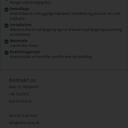
Rengør med en fugtig klud.
Emballage
Hvert billede er omhyggeligt indpakket i boblefolie og placeret i en solid
papkasse.
Installation
Billedet er klar til ophængning lige ud af kassen (ophængningsanordning
er inkluderet).
Materiale
Lærred eller Fleece.
Kvalitetsgaranti
Hvert produkt er fremstillet specifikt efter din bestilling.
Kontakt os
RING TIL WEBSHOP:
+45 72227071
Man-fre kl 9-14
Skriv til os på mail
info@sohu-shop.dk