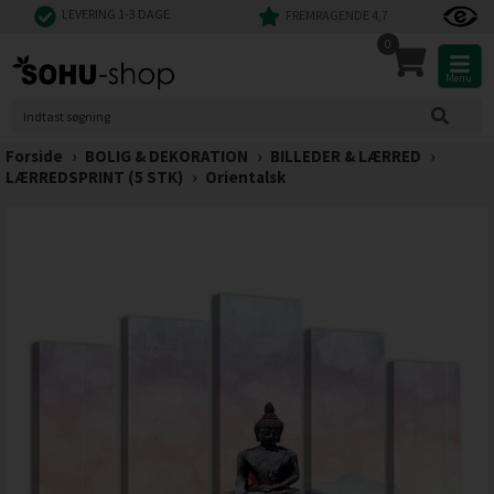
LEVERING 1-3 DAGE
FREMRAGENDE 4,7
0
Menu
Forside
›
BOLIG & DEKORATION
›
BILLEDER & LÆRRED
›
LÆRREDSPRINT (5 STK)
›
Orientalsk