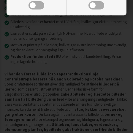
Nyeste printteknologi
UVgel FLXfinish
.
Billeder på lærred er modstandsdygtige over for slid, ridser og snavs.
2
2
Materiale - højeste kvalitet
240 g/m
lærred eller 130 g/m
fleece.
Billedets overflade er hærdet med UV-stråler, hvilket gør ekstra laminering
unødvendig.
Lærredet er strakt på en 2 cm tyk MDF-ramme. Hvert billede er udstyret
med en ophængningsanordning.
Motivet er printet på alle sider, hvilket gør ekstra indramning unødvendig,
og det er klar til ophængning lige ud af kassen.
Produktion finder sted i EU
efter individuel kundebestilling. Vi har
ingen lagerbeholdning.
Vi har den første fulde foto tapetproduktionslinje i
Centraleuropa baseret på Canon Colorado og Fotoba maskiner.
Vores omfattende sortiment giver dig mulighed for at finde
billeder på
lærred
som passer til ethvert interiør. Denne klassiske form for
vægdekoration er utrolig populær.
Enkeltbilleder og flerdelte billeder
samt sæt af billeder
giver en bred vifte af arrangeringsmuligheder. Takket
være vores omfattende sortiment bestående af flere tusinde forskellige
mønstre, kan du nemt finde et billede til din
stue, køkken, soveværelse,
gang eller kontor
. Du kan også finde interessante billeder til
børne- og
teenagerummet
, for eksempel tegneserie- og filmfigurer, tegneserier og
fantasifigurer og mange flere.
Stilleben, landskaber, verdenskort,
blomster og planter, bybilleder, abstraktioner, sort-hvide billeder