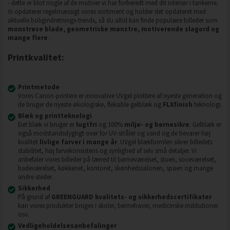
- dette er blot nogle af de motiver vi har forberedt med dit interiør i tankerne.
Vi opdaterer regelmæssigt vores sortiment og holder det opdateret med
aktuelle boligindretnings-trends, så du altid kan finde populære billeder som
monstrøse blade, geometriske mønstre, motiverende slagord og
mange flere
.
Printkvalitet:
Printmetode
Vores Canon-printere er innovative UVgel plottere af nyeste generation og
de bruger de nyeste økologiske, fleksible gelblæk og
FLXfinish
teknologi.
Blæk og printteknologi
Det blæk vi bruger er
lugtfri
og 100%
miljø- og børnesikre
. Gelblæk er
også modstandsdygtigt over for UV-stråler og vand og de bevarer høj
kvalitet
livlige farver i mange år
. UVgel blækformlen sikrer billedets
stabilitet, høj farvekonsistens og synlighed af selv små detaljer. Vi
anbefaler vores billeder på lærred til børneværelset, stuen, soveværelset,
badeværelset, køkkenet, kontoret, skønhedssalonen, spaen og mange
andre steder.
Sikkerhed
På grund af
GREENGUARD kvalitets- og sikkerhedscertifikater
kan vores produkter bruges i skoler, børnehaver, medicinske institutioner
osv.
Vedligeholdelsesanbefalinger