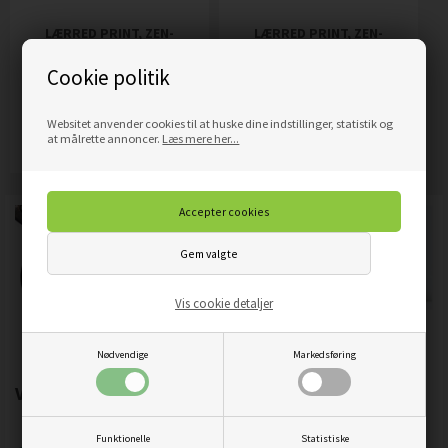
LÆRRED PRINT, ZEN-
LÆRRED PRINT, ZEN-
KOMPOSITION
KOMPOSITION MED
Cookie politik
STEARINLYS OG TRÆ
809,00
DKK
809,00
DKK
Pris
Pris
Websitet anvender cookies til at huske dine indstillinger, statistik og
Mere info
Mere info
at målrette annoncer.
Læs mere her...
Vis cookie detaljer
Nødvendige
Markedsføring
Vigtigste produktegenskaber:
Funktionelle
Statistiske