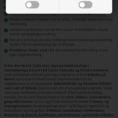
Nyeste printteknologi
UVgel FLXfinish
.
Billeder på lærred er modstandsdygtige over for slid, ridser og snavs.
2
2
Materiale - højeste kvalitet
240 g/m
lærred eller 130 g/m
fleece.
Billedets overflade er hærdet med UV-stråler, hvilket gør ekstra laminering
unødvendig.
Lærredet er strakt på en 2 cm tyk MDF-ramme. Hvert billede er udstyret
med en ophængningsanordning.
Motivet er printet på alle sider, hvilket gør ekstra indramning unødvendig,
og det er klar til ophængning lige ud af kassen.
Produktion finder sted i EU
efter individuel kundebestilling. Vi har
ingen lagerbeholdning.
Vi har den første fulde foto tapetproduktionslinje i
Centraleuropa baseret på Canon Colorado og Fotoba maskiner.
Vores omfattende sortiment giver dig mulighed for at finde
billeder på
lærred
som passer til ethvert interiør. Denne klassiske form for
vægdekoration er utrolig populær.
Enkeltbilleder og flerdelte billeder
samt sæt af billeder
giver en bred vifte af arrangeringsmuligheder. Takket
være vores omfattende sortiment bestående af flere tusinde forskellige
mønstre, kan du nemt finde et billede til din
stue, køkken, soveværelse,
gang eller kontor
. Du kan også finde interessante billeder til
børne- og
teenagerummet
, for eksempel tegneserie- og filmfigurer, tegneserier og
fantasifigurer og mange flere.
Stilleben, landskaber, verdenskort,
blomster og planter, bybilleder, abstraktioner, sort-hvide billeder