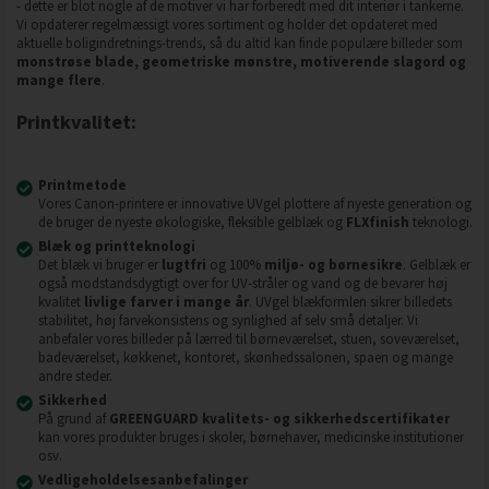
- dette er blot nogle af de motiver vi har forberedt med dit interiør i tankerne.
Vi opdaterer regelmæssigt vores sortiment og holder det opdateret med
aktuelle boligindretnings-trends, så du altid kan finde populære billeder som
monstrøse blade, geometriske mønstre, motiverende slagord og
mange flere
.
Printkvalitet:
Printmetode
Vores Canon-printere er innovative UVgel plottere af nyeste generation og
de bruger de nyeste økologiske, fleksible gelblæk og
FLXfinish
teknologi.
Blæk og printteknologi
Det blæk vi bruger er
lugtfri
og 100%
miljø- og børnesikre
. Gelblæk er
også modstandsdygtigt over for UV-stråler og vand og de bevarer høj
kvalitet
livlige farver i mange år
. UVgel blækformlen sikrer billedets
stabilitet, høj farvekonsistens og synlighed af selv små detaljer. Vi
anbefaler vores billeder på lærred til børneværelset, stuen, soveværelset,
badeværelset, køkkenet, kontoret, skønhedssalonen, spaen og mange
andre steder.
Sikkerhed
På grund af
GREENGUARD kvalitets- og sikkerhedscertifikater
kan vores produkter bruges i skoler, børnehaver, medicinske institutioner
osv.
Vedligeholdelsesanbefalinger