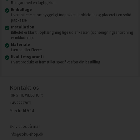
Rengør med en fugtig klud.
Emballage
Hvert billede er omhyggeligt indpakket i boblefolie og placeret i en solid
papkasse.
Installation
Billedet er klar til ophængning lige ud af kassen (ophængningsanordning
er inkluderet).
Materiale
Lærred eller Fleece.
Kvalitetsgaranti
Hvert produkt er fremstillet specifikt efter din bestilling.
Kontakt os
RING TIL WEBSHOP:
+45 72227071
Man-fre kl 9-14
Skriv til os på mail
info@sohu-shop.dk