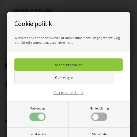
LÆRRED PRINT, ZEN-
KOMPOSITION MED STEN
Cookie politik
OG BAMBUS
809,00
DKK
Pris
Websitet anvender cookies til at huske dine indstillinger, statistik og
Mere info
at målrette annoncer.
Læs mere her...
Vis cookie detaljer
Nødvendige
Markedsføring
Vigtigste produktegenskaber:
Funktionelle
Statistiske