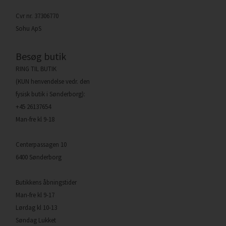
Cvr nr. 37306770
Sohu ApS
Besøg butik
RING TIL BUTIK
(KUN henvendelse vedr. den
fysisk butik i Sønderborg):
+45 26137654
Man-fre kl 9-18
Centerpassagen 10
6400 Sønderborg
Butikkens åbningstider
Man-fre kl 9-17
Lørdag kl 10-13
Søndag Lukket