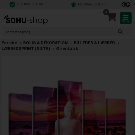
LEVERING 1-3 DAGE
FREMRAGENDE 4,7
0
Menu
Forside
›
BOLIG & DEKORATION
›
BILLEDER & LÆRRED
›
LÆRREDSPRINT (5 STK)
›
Orientalsk