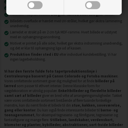
Nyeste printteknologi
UVgel FLXfinish
.
Billeder på lærred er modstandsdygtige over for slid, ridser og snavs.
2
2
Materiale - højeste kvalitet
240 g/m
lærred eller 130 g/m
fleece.
Billedets overflade er hærdet med UV-stråler, hvilket gør ekstra laminering
unødvendig.
Lærredet er strakt på en 2 cm tyk MDF-ramme. Hvert billede er udstyret
med en ophængningsanordning.
Motivet er printet på alle sider, hvilket gør ekstra indramning unødvendig,
og det er klar til ophængning lige ud af kassen.
Produktion finder sted i EU
efter individuel kundebestilling. Vi har
ingen lagerbeholdning.
Vi har den første fulde foto tapetproduktionslinje i
Centraleuropa baseret på Canon Colorado og Fotoba maskiner.
Vores omfattende sortiment giver dig mulighed for at finde
billeder på
lærred
som passer til ethvert interiør. Denne klassiske form for
vægdekoration er utrolig populær.
Enkeltbilleder og flerdelte billeder
samt sæt af billeder
giver en bred vifte af arrangeringsmuligheder. Takket
være vores omfattende sortiment bestående af flere tusinde forskellige
mønstre, kan du nemt finde et billede til din
stue, køkken, soveværelse,
gang eller kontor
. Du kan også finde interessante billeder til
børne- og
teenagerummet
, for eksempel tegneserie- og filmfigurer, tegneserier og
fantasifigurer og mange flere.
Stilleben, landskaber, verdenskort,
blomster og planter, bybilleder, abstraktioner, sort-hvide billeder