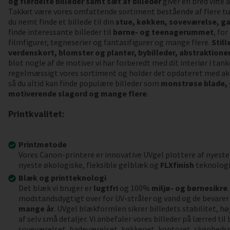
og flerdelte billeder samt sæt af billeder
giver en bred vifte
Takket være vores omfattende sortiment bestående af flere tu
du nemt finde et billede til din
stue, køkken, soveværelse, ga
finde interessante billeder til
børne- og teenagerummet
, fo
filmfigurer, tegneserier og fantasifigurer og mange flere.
Still
verdenskort, blomster og planter, bybilleder, abstraktioner,
blot nogle af de motiver vi har forberedt med dit interiør i tank
regelmæssigt vores sortiment og holder det opdateret med akt
så du altid kan finde populære billeder som
monstrøse blade,
motiverende slagord og mange flere
.
Printkvalitet:
Printmetode
Vores Canon-printere er innovative UVgel plottere af nyeste
nyeste økologiske, fleksible gelblæk og
FLXfinish
teknologi
Blæk og printteknologi
Det blæk vi bruger er
lugtfri
og 100%
miljø- og børnesikre
modstandsdygtigt over for UV-stråler og vand og de bevarer 
mange år
. UVgel blækformlen sikrer billedets stabilitet, h
af selv små detaljer. Vi anbefaler vores billeder på lærred ti
soveværelset, badeværelset, køkkenet, kontoret, skønheds