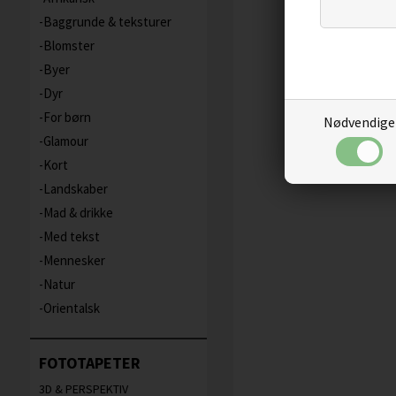
Baggrunde & teksturer
Blomster
Byer
Dyr
For børn
Nødvendige
Glamour
Kort
Landskaber
Mad & drikke
Med tekst
Mennesker
Natur
Orientalsk
FOTOTAPETER
3D & PERSPEKTIV