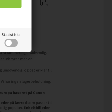
Statistiske
og snavs.
fleece.
kstra laminering unødvendig.
 er udstyret med en
g unødvendig, og det er klar til
. Vi har ingen lagerbeholdning.
aleuropa baseret på Canon
leder på lærred
som passer til
rolig populær.
Enkeltbilleder