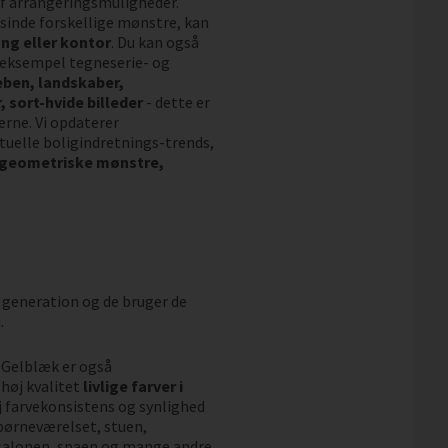
 af arrangeringsmuligheder.
sinde forskellige mønstre, kan
ng eller kontor
. Du kan også
r eksempel tegneserie- og
eben, landskaber,
 sort-hvide billeder
- dette er
erne. Vi opdaterer
uelle boligindretnings-trends,
 geometriske mønstre,
 generation og de bruger de
.
. Gelblæk er også
høj kvalitet
livlige farver i
øj farvekonsistens og synlighed
l børneværelset, stuen,
salonen, spaen og mange andre