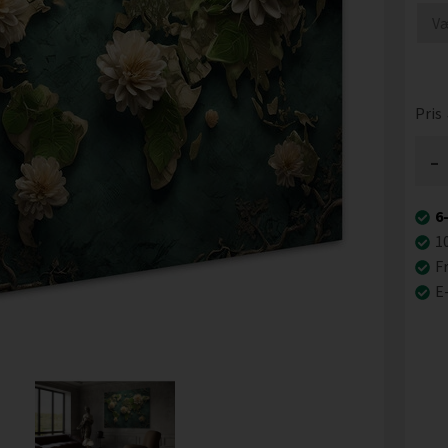
Pris
-
6
1
Fr
E