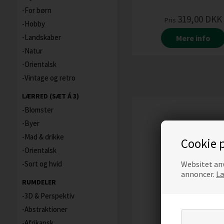
For børn
319,00
DKK
Pris
Hobby
Landskaber
Mere info
Natur
Orientalsk
Vintage og retro
LÆRRED (SÆT Á 3)
Blomster
Byer
Mad & drikke
Cookie p
Orientalsk
Websitet anv
Sort og hvid
annoncer.
Læ
RUMDELER
3D & Perspektiv
Abstraktioner
Afrikansk