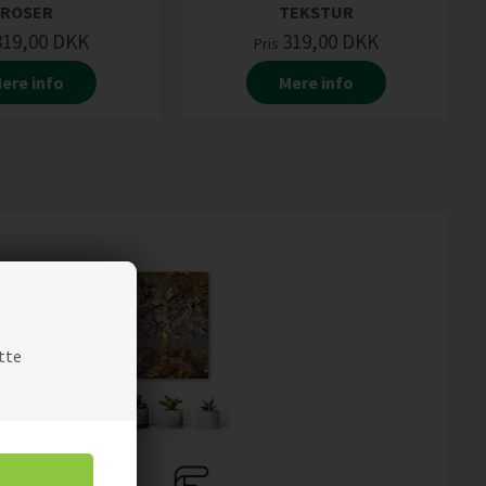
ROSER
TEKSTUR
319,00
DKK
319,00
DKK
Pris
ere info
Mere info
tte