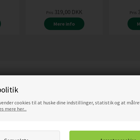
319,00
DKK
Pris
Pris
Mere info
M
olitik
ender cookies til at huske dine indstillinger, statistik og at målre
s mere her...