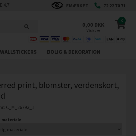
 4,7
EMÆRKET
72 22 70 71
0
0,00 DKK
Vis kurv
WALLSTICKERS
BOLIG & DEKORATION
rred print, blomster, verdenskort,
id
nr.:
C_M_26793_1
 materiale