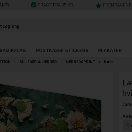
ANTI
FRAGT FRA 35 KR.
FREMRAGENDE
RAMIKFLAG
POSTKASSE STICKERS
PLAKATER
ATION
›
BILLEDER & LÆRRED
›
LÆRREDSPRINT
›
Kort
Læ
hv
Vare
Vælg