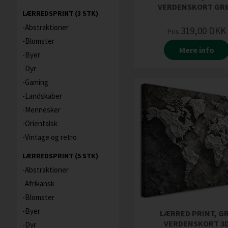
VERDENSKORT GR
LÆRREDSPRINT (3 STK)
Abstraktioner
319,00
DKK
Pris
Blomster
Mere info
Byer
Dyr
Gaming
Landskaber
Mennesker
Orientalsk
Vintage og retro
LÆRREDSPRINT (5 STK)
Abstraktioner
Afrikansk
Blomster
Byer
LÆRRED PRINT, G
VERDENSKORT 3
Dyr