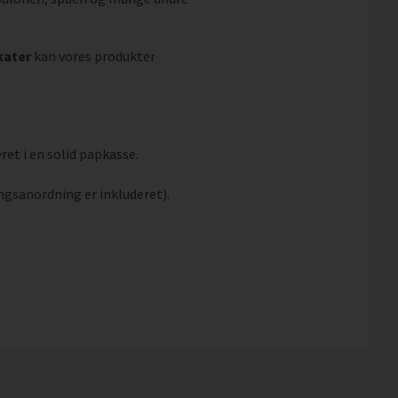
kater
kan vores produkter
ret i en solid papkasse.
ngsanordning er inkluderet).