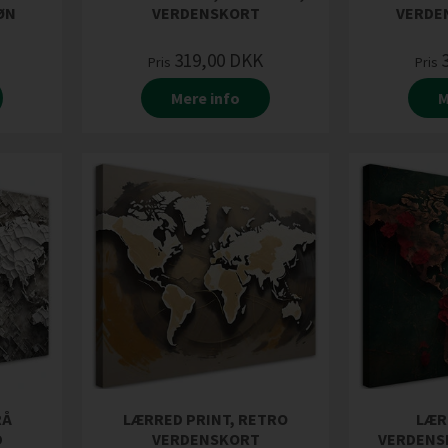
ØN
VERDENSKORT
VERDEN
319,00
DKK
Pris
Pris
Mere info
M
RÅ
LÆRRED PRINT, RETRO
LÆR
D
VERDENSKORT
VERDENS