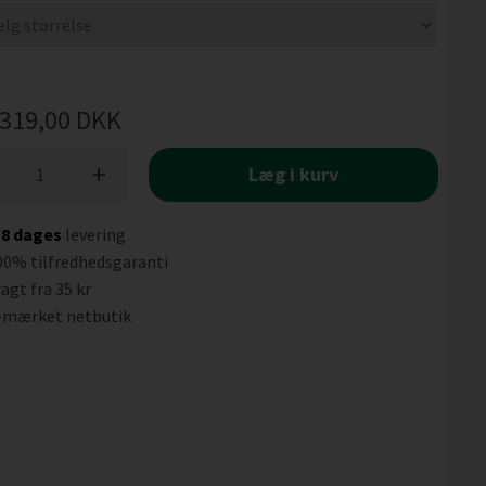
319,00
DKK
+
Læg i kurv
-8 dages
levering
00% tilfredhedsgaranti
agt fra 35 kr
-mærket netbutik