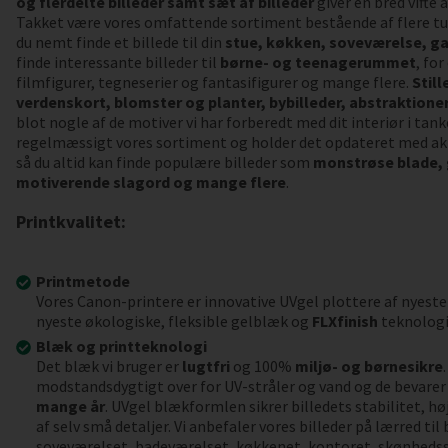
og flerdelte billeder samt sæt af billeder
giver en bred vifte
Takket være vores omfattende sortiment bestående af flere tu
du nemt finde et billede til din
stue, køkken, soveværelse, ga
finde interessante billeder til
børne- og teenagerummet
, fo
filmfigurer, tegneserier og fantasifigurer og mange flere.
Still
verdenskort, blomster og planter, bybilleder, abstraktioner,
blot nogle af de motiver vi har forberedt med dit interiør i tank
regelmæssigt vores sortiment og holder det opdateret med akt
så du altid kan finde populære billeder som
monstrøse blade,
motiverende slagord og mange flere
.
Printkvalitet:
Printmetode
Vores Canon-printere er innovative UVgel plottere af nyeste
nyeste økologiske, fleksible gelblæk og
FLXfinish
teknologi
Blæk og printteknologi
Det blæk vi bruger er
lugtfri
og 100%
miljø- og børnesikre
modstandsdygtigt over for UV-stråler og vand og de bevarer 
mange år
. UVgel blækformlen sikrer billedets stabilitet, h
af selv små detaljer. Vi anbefaler vores billeder på lærred ti
soveværelset, badeværelset, køkkenet, kontoret, skønheds