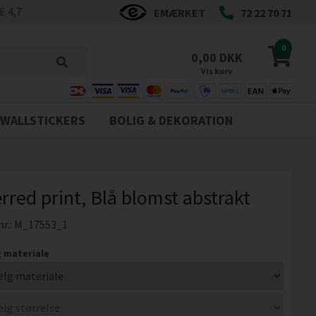
 4,7
EMÆRKET
72 22 70 71
0
0,00 DKK
Vis kurv
WALLSTICKERS
BOLIG & DEKORATION
rred print, Blå blomst abstrakt
nr.:
M_17553_1
 materiale