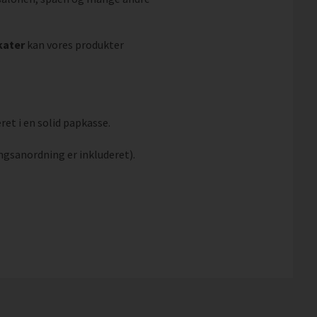
kater
kan vores produkter
ret i en solid papkasse.
ngsanordning er inkluderet).