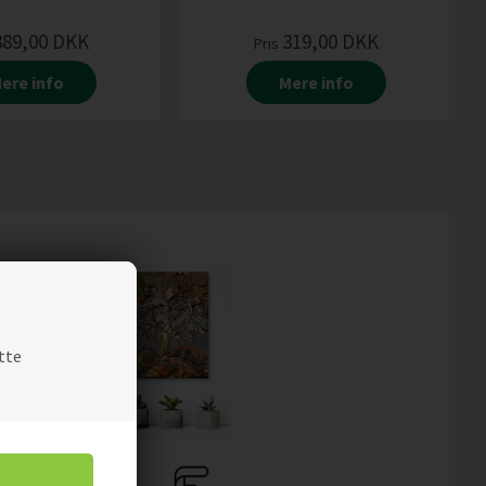
389,00
DKK
319,00
DKK
Pris
ere info
Mere info
tte