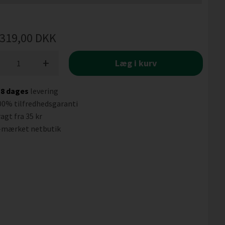
319,00
DKK
+
Læg i kurv
-8 dages
levering
00% tilfredhedsgaranti
agt fra 35 kr
-mærket netbutik