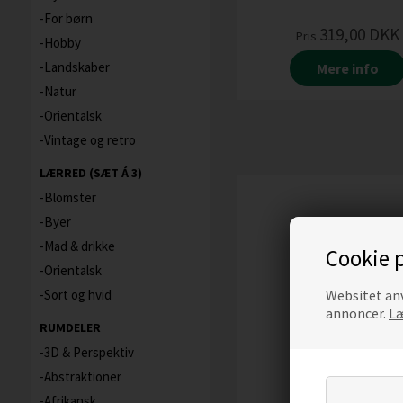
For børn
319,00
DKK
Pris
Hobby
Landskaber
Mere info
Natur
Orientalsk
Vintage og retro
LÆRRED (SÆT Á 3)
Blomster
Byer
Mad & drikke
Cookie p
Orientalsk
Websitet anv
Sort og hvid
annoncer.
Læ
RUMDELER
3D & Perspektiv
Abstraktioner
Afrikansk