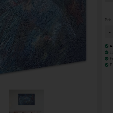
Pris
-
6
1
Fr
E