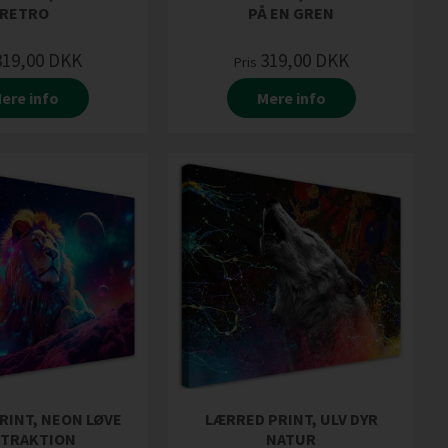
RETRO
PÅ EN GREN
319,00
DKK
319,00
DKK
Pris
ere info
Mere info
RINT, NEON LØVE
LÆRRED PRINT, ULV DYR
STRAKTION
NATUR