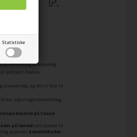
Statistiske
og snavs.
fleece.
kstra laminering unødvendig.
 er udstyret med en
g unødvendig, og det er klar til
. Vi har ingen lagerbeholdning.
aleuropa baseret på Canon
leder på lærred
som passer til
rolig populær.
Enkeltbilleder