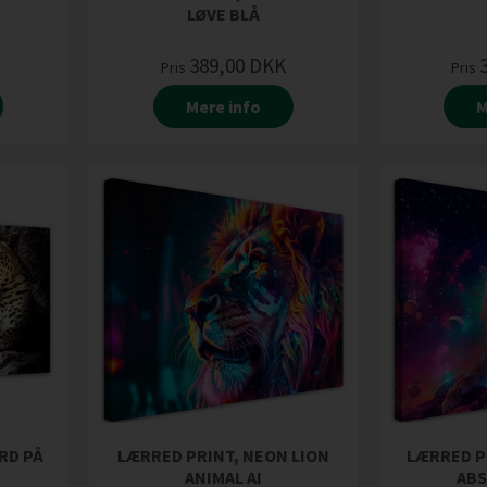
LØVE BLÅ
389,00
DKK
Pris
Pris
Mere info
M
RD PÅ
LÆRRED PRINT, NEON LION
LÆRRED P
ANIMAL AI
AB