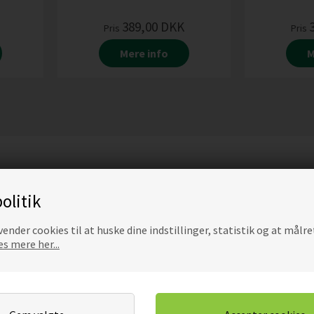
389,00
DKK
Pris
Pris
Mere info
M
olitik
ender cookies til at huske dine indstillinger, statistik og at målre
s mere her...