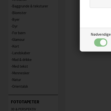
Baggrunde & teksturer
Blomster
Byer
Dyr
For børn
Nødvendige
Glamour
Kort
Landskaber
Mad & drikke
Med tekst
Mennesker
Natur
Orientalsk
FOTOTAPETER
3D & PERSPEKTIV