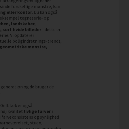
 af arrangeringsmuligheder.
sinde forskellige mønstre, kan
ng eller kontor
. Du kan også
r eksempel tegneserie- og
eben, landskaber,
 sort-hvide billeder
- dette er
erne. Vi opdaterer
uelle boligindretnings-trends,
 geometriske mønstre,
 generation og de bruger de
.
. Gelblæk er også
høj kvalitet
livlige farver i
øj farvekonsistens og synlighed
l børneværelset, stuen,
salonen, spaen og mange andre