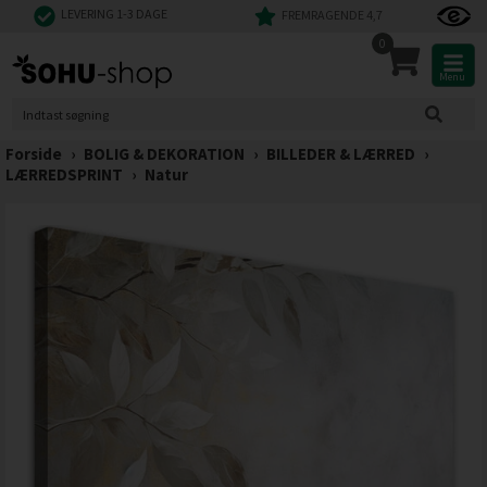
LEVERING 1-3 DAGE
FREMRAGENDE 4,7
0
Menu
Forside
›
BOLIG & DEKORATION
›
BILLEDER & LÆRRED
›
LÆRREDSPRINT
›
Natur