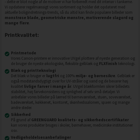
- dette er blot nogle af de motiver vi har forberedt med dit interiør i tankerne.
Vi opdaterer regelmæssigt vores sortiment og holder det opdateret med
aktuelle boligindretnings-trends, så du altid kan finde populære billeder som
monstrøse blade, geometriske mønstre, motiverende slagord og
mange flere
.
Printkvalitet:
Printmetode
Vores Canon-printere er innovative UVgel plottere af nyeste generation og
de bruger de nyeste økologiske, fleksible gelblæk og
FLXfinish
teknologi.
Blæk og printteknologi
Det blæk vi bruger er
lugtfri
og 100%
miljø- og børnesikre
. Gelblæk er
også modstandsdygtigt over for UV-stråler og vand og de bevarer høj
kvalitet
livlige farver i mange år
. UVgel blækformlen sikrer billedets
stabilitet, høj farvekonsistens og synlighed af selv små detaljer. Vi
anbefaler vores billeder på lærred til børneværelset, stuen, soveværelset,
badeværelset, køkkenet, kontoret, skønhedssalonen, spaen og mange
andre steder.
Sikkerhed
På grund af
GREENGUARD kvalitets- og sikkerhedscertifikater
kan vores produkter bruges i skoler, børnehaver, medicinske institutioner
osv.
Vedligeholdelsesanbefalinger