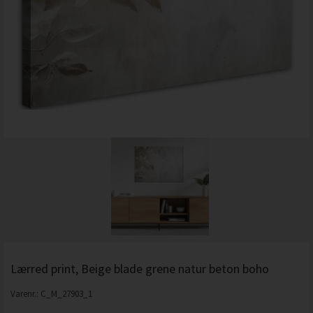
Lærred print, Beige blade grene natur beton boho
Varenr.:
C_M_27903_1