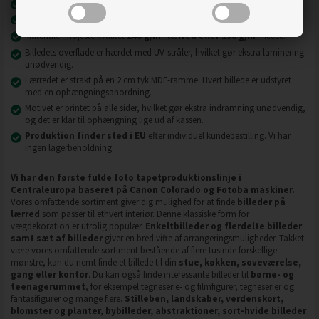
Nyeste printteknologi
UVgel FLXfinish
.
Billeder på lærred er modstandsdygtige over for slid, ridser og snavs.
2
2
Materiale - højeste kvalitet
240 g/m
lærred eller 130 g/m
fleece.
Billedets overflade er hærdet med UV-stråler, hvilket gør ekstra laminering
unødvendig.
Lærredet er strakt på en 2 cm tyk MDF-ramme. Hvert billede er udstyret
med en ophængningsanordning.
Motivet er printet på alle sider, hvilket gør ekstra indramning unødvendig,
og det er klar til ophængning lige ud af kassen.
Produktion finder sted i EU
efter individuel kundebestilling. Vi har
ingen lagerbeholdning.
Vi har den første fulde foto tapetproduktionslinje i
Centraleuropa baseret på Canon Colorado og Fotoba maskiner.
Vores omfattende sortiment giver dig mulighed for at finde
billeder på
lærred
som passer til ethvert interiør. Denne klassiske form for
vægdekoration er utrolig populær.
Enkeltbilleder og flerdelte billeder
samt sæt af billeder
giver en bred vifte af arrangeringsmuligheder. Takket
være vores omfattende sortiment bestående af flere tusinde forskellige
mønstre, kan du nemt finde et billede til din
stue, køkken, soveværelse,
gang eller kontor
. Du kan også finde interessante billeder til
børne- og
teenagerummet
, for eksempel tegneserie- og filmfigurer, tegneserier og
fantasifigurer og mange flere.
Stilleben, landskaber, verdenskort,
blomster og planter, bybilleder, abstraktioner, sort-hvide billeder