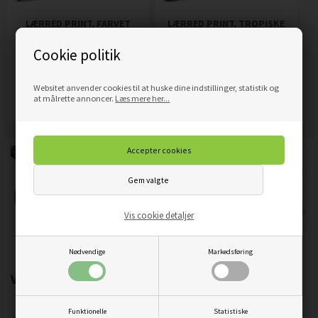
LÆRRED PRINT, FARVET
LÆRRED PRINT, TROPISKE
TRÆ ABSTRAKT
BLADE I GULD
Cookie politik
319,00
DKK
319,00
DKK
Pris
Pris
Websitet anvender cookies til at huske dine indstillinger, statistik og
Mere info
Mere info
at målrette annoncer.
Læs mere her...
Vis cookie detaljer
Nødvendige
Markedsføring
Vigtigste produktegenskaber:
Funktionelle
Statistiske