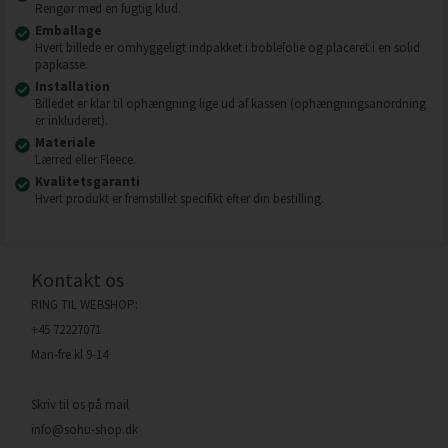
Rengør med en fugtig klud.
Emballage
Hvert billede er omhyggeligt indpakket i boblefolie og placeret i en solid
papkasse.
Installation
Billedet er klar til ophængning lige ud af kassen (ophængningsanordning
er inkluderet).
Materiale
Lærred eller Fleece.
Kvalitetsgaranti
Hvert produkt er fremstillet specifikt efter din bestilling.
Kontakt os
RING TIL WEBSHOP:
+45 72227071
Man-fre kl 9-14
Skriv til os på mail
info@sohu-shop.dk