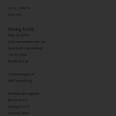
Cvr nr. 37306770
Sohu ApS
Besøg butik
RING TIL BUTIK
(KUN henvendelse vedr. den
fysisk butik i Sønderborg):
+45 26137654
Man-fre kl 9-18
Centerpassagen 10
6400 Sønderborg
Butikkens åbningstider
Man-fre kl 9-17
Lørdag kl 10-13
Søndag Lukket