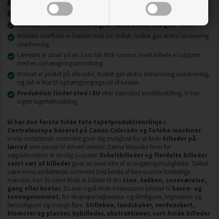
Nyeste printteknologi
UVgel FLXfinish
.
Billeder på lærred er modstandsdygtige over for slid, ridser og snavs.
2
2
Materiale - højeste kvalitet
240 g/m
lærred eller 130 g/m
fleece.
Billedets overflade er hærdet med UV-stråler, hvilket gør ekstra laminering
unødvendig.
Lærredet er strakt på en 2 cm tyk MDF-ramme. Hvert billede er udstyret
med en ophængningsanordning.
Motivet er printet på alle sider, hvilket gør ekstra indramning unødvendig,
og det er klar til ophængning lige ud af kassen.
Produktion finder sted i EU
efter individuel kundebestilling. Vi har
ingen lagerbeholdning.
Vi har den første fulde foto tapetproduktionslinje i
Centraleuropa baseret på Canon Colorado og Fotoba maskiner.
Vores omfattende sortiment giver dig mulighed for at finde
billeder på
lærred
som passer til ethvert interiør. Denne klassiske form for
vægdekoration er utrolig populær.
Enkeltbilleder og flerdelte billeder
samt sæt af billeder
giver en bred vifte af arrangeringsmuligheder. Takket
være vores omfattende sortiment bestående af flere tusinde forskellige
mønstre, kan du nemt finde et billede til din
stue, køkken, soveværelse,
gang eller kontor
. Du kan også finde interessante billeder til
børne- og
teenagerummet
, for eksempel tegneserie- og filmfigurer, tegneserier og
fantasifigurer og mange flere.
Stilleben, landskaber, verdenskort,
blomster og planter, bybilleder, abstraktioner, sort-hvide billeder