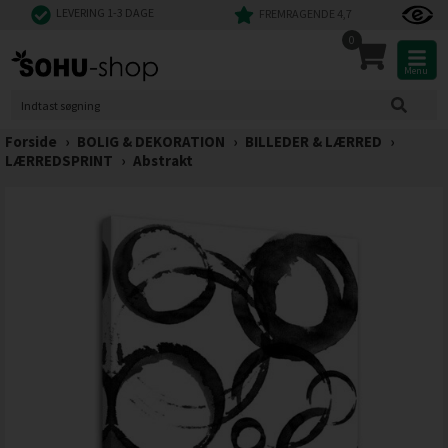
LEVERING 1-3 DAGE
FREMRAGENDE 4,7
0
Menu
Forside
›
BOLIG & DEKORATION
›
BILLEDER & LÆRRED
›
LÆRREDSPRINT
›
Abstrakt