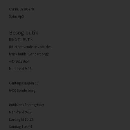
Cvr nr. 37306770
Sohu ApS
Besøg butik
RING TIL BUTIK
(KUN henvendelse vedr. den
fysisk butik i Sønderborg):
+45 26137654
Man-fre kl 9-18
Centerpassagen 10
6400 Sønderborg
Butikkens åbningstider
Man-fre kl 9-17
Lørdag kl 10-13
Søndag Lukket