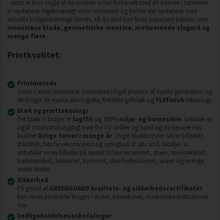
- dette er blot nogle af de motiver vi har forberedt med dit interiør i tankerne.
Vi opdaterer regelmæssigt vores sortiment og holder det opdateret med
aktuelle boligindretnings-trends, så du altid kan finde populære billeder som
monstrøse blade, geometriske mønstre, motiverende slagord og
mange flere
.
Printkvalitet:
Printmetode
Vores Canon-printere er innovative UVgel plottere af nyeste generation og
de bruger de nyeste økologiske, fleksible gelblæk og
FLXfinish
teknologi.
Blæk og printteknologi
Det blæk vi bruger er
lugtfri
og 100%
miljø- og børnesikre
. Gelblæk er
også modstandsdygtigt over for UV-stråler og vand og de bevarer høj
kvalitet
livlige farver i mange år
. UVgel blækformlen sikrer billedets
stabilitet, høj farvekonsistens og synlighed af selv små detaljer. Vi
anbefaler vores billeder på lærred til børneværelset, stuen, soveværelset,
badeværelset, køkkenet, kontoret, skønhedssalonen, spaen og mange
andre steder.
Sikkerhed
På grund af
GREENGUARD kvalitets- og sikkerhedscertifikater
kan vores produkter bruges i skoler, børnehaver, medicinske institutioner
osv.
Vedligeholdelsesanbefalinger