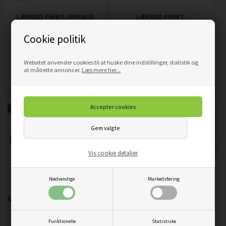
LÆRRED PRINT, ORANGE
LÆRRED PRINT,
AKVARELMØNSTER
SMARAGDFARVET
Cookie politik
REKTANGEL
209,00
DKK
319,00
DKK
Pris
Pris
Websitet anvender cookies til at huske dine indstillinger, statistik og
Mere info
Mere info
at målrette annoncer.
Læs mere her...
Vis cookie detaljer
Nødvendige
Markedsføring
Vigtigste produktegenskaber:
Funktionelle
Statistiske