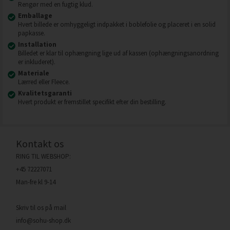
Rengør med en fugtig klud.
Emballage
Hvert billede er omhyggeligt indpakket i boblefolie og placeret i en solid
papkasse.
Installation
Billedet er klar til ophængning lige ud af kassen (ophængningsanordning
er inkluderet).
Materiale
Lærred eller Fleece.
Kvalitetsgaranti
Hvert produkt er fremstillet specifikt efter din bestilling.
Kontakt os
RING TIL WEBSHOP:
+45 72227071
Man-fre kl 9-14
Skriv til os på mail
info@sohu-shop.dk