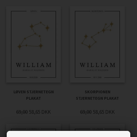
LØVEN STJERNETEGN
SKORPIONEN
PLAKAT
STJERNETEGN PLAKAT
69,00
58,65
DKK
69,00
58,65
DKK