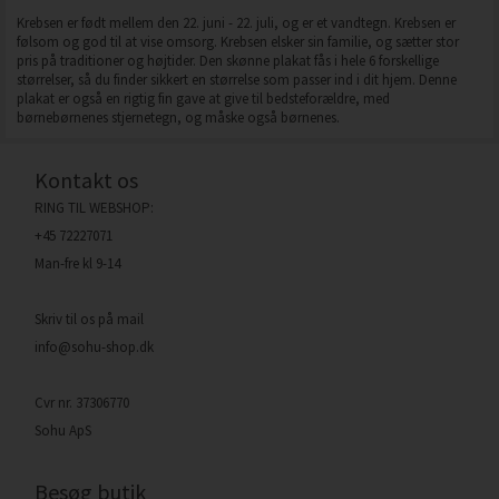
Krebsen er født mellem den 22. juni - 22. juli, og er et vandtegn. Krebsen er
følsom og god til at vise omsorg. Krebsen elsker sin familie, og sætter stor
pris på traditioner og højtider. Den skønne plakat fås i hele 6 forskellige
størrelser, så du finder sikkert en størrelse som passer ind i dit hjem. Denne
plakat er også en rigtig fin gave at give til bedsteforældre, med
børnebørnenes stjernetegn, og måske også børnenes.
Kontakt os
RING TIL WEBSHOP:
+45 72227071
Man-fre kl 9-14
Skriv til os på mail
info@sohu-shop.dk
Cvr nr. 37306770
Sohu ApS
Besøg butik