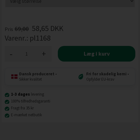
58,65
DKK
69,00
Pris
Varenr.:
pl1168
-
+
Læg i kurv
Dansk produceret
•
Fri for skadelig kemi
•
Sikker kvalitet
Opfylder EU-krav
1-3 dages
levering
100% tilfredhedsgaranti
Fragt fra 35 kr
E-mærket netbutik