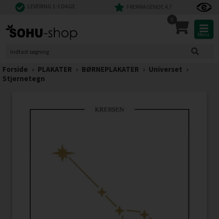
LEVERING 1-3 DAGE
FREMRAGENDE 4,7
0
Menu
Forside
›
PLAKATER
›
BØRNEPLAKATER
›
Universet
›
Stjernetegn