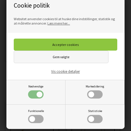
Cookie politik
Websitet anvender cookies til at huske dine indstillinger, statistik og
at målrette annoncer.
Læs mere her...
STENBUKKEN
TVILLINGEN STJERNETEGN
Vis cookie detaljer
STJERNETEGN PLAKAT
PLAKAT
Nødvendige
Markedsføring
69,00
58,65
DKK
69,00
58,65
DKK
Funktionelle
Statistiske