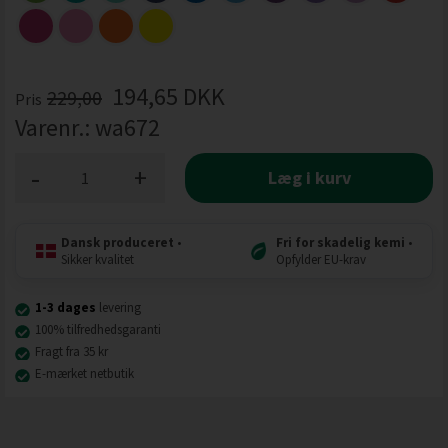
194,65
DKK
229,00
Pris
Varenr.:
wa672
-
+
Læg i kurv
Dansk produceret
•
Fri for skadelig kemi
•
Sikker kvalitet
Opfylder EU-krav
1-3 dages
levering
100% tilfredhedsgaranti
Fragt fra 35 kr
E-mærket netbutik