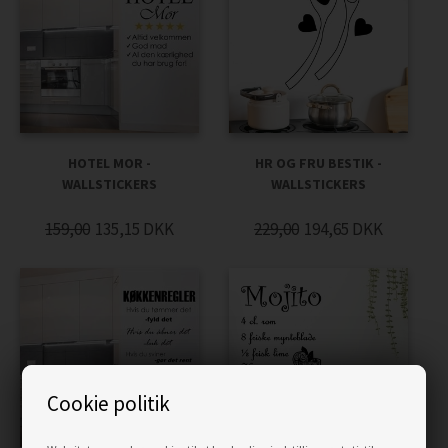
HOTEL MOR -
HR OG FRU BESTIK -
WALLSTICKERS
WALLSTICKERS
159,00
135,15
DKK
229,00
194,65
DKK
Cookie politik