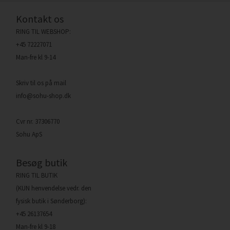
Kontakt os
RING TIL WEBSHOP:
+45 72227071
Man-fre kl 9-14
Skriv til os på mail
info@sohu-shop.dk
Cvr nr. 37306770
Sohu ApS
Besøg butik
RING TIL BUTIK
(KUN henvendelse vedr. den
fysisk butik i Sønderborg):
+45 26137654
Man-fre kl 9-18