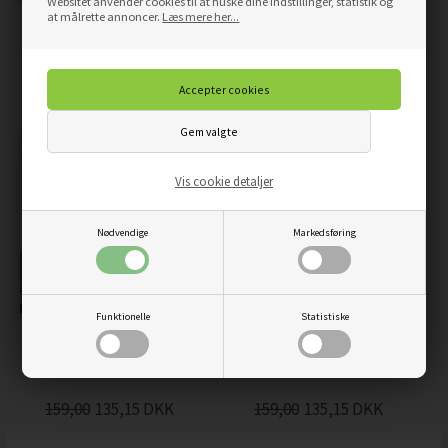
Websitet anvender cookies til at huske dine indstillinger, statistik og
at målrette annoncer.
Læs mere her...
KØKKENREGLER -
MOJITO DRINKS -
WALLSTICKERS
WALLSTICKERS
229,00
194,65
DKK
229,00
194,65
DKK
Vis cookie detaljer
Nødvendige
Markedsføring
Funktionelle
Statistiske
OUR FAMILY KITCHEN
WHERE THERE IS FOOD -
RULES - WALLSTICKERS
WALLSTICKERS
159,00
135,15
DKK
159,00
135,15
DKK