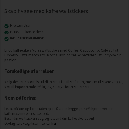
Skab hygge med kaffe wallstickers
Fire størrelser
Perfekt til kaffeelskere
Inkluderer kaffeudtryk
Er du kaffeelsker? Vores wallstickers med Coffee. Cappuccino. Café au lait.
Espresso. Latte macchiato. Mocha. Irish coffee. er perfekte til at udtrykke din
passion.
Forskellige størrelser
Vælg den rette størrelse til dit hjem. Lille til små rum, mellem til større vægge,
stor til imponerende effekt, og X-Large for et statement.
Nem påføring
Let at påføre og fjerne uden spor. Skab et hyggeligt kaffehjørne ved din
kaffemaskine eller spisebord.
Bestil din wallsticker i dag og fuldend din kaffedekoration!
Opdag flere vægklistermærker
her
.