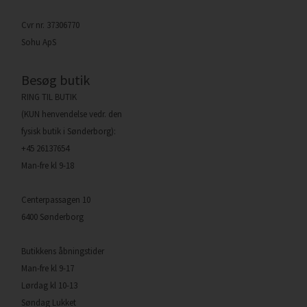
Cvr nr. 37306770
Sohu ApS
Besøg butik
RING TIL BUTIK
(KUN henvendelse vedr. den
fysisk butik i Sønderborg):
+45 26137654
Man-fre kl 9-18
Centerpassagen 10
6400 Sønderborg
Butikkens åbningstider
Man-fre kl 9-17
Lørdag kl 10-13
Søndag Lukket