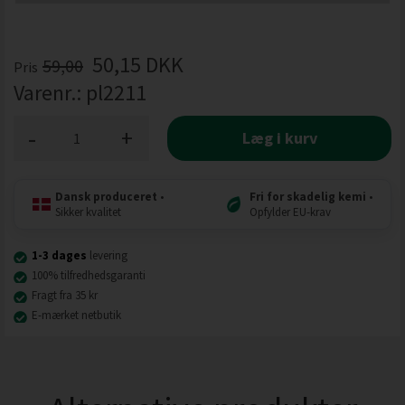
50,15
DKK
59,00
Pris
Varenr.:
pl2211
-
+
Læg i kurv
Dansk produceret
•
Fri for skadelig kemi
•
Sikker kvalitet
Opfylder EU-krav
1-3 dages
levering
100% tilfredhedsgaranti
Fragt fra 35 kr
E-mærket netbutik