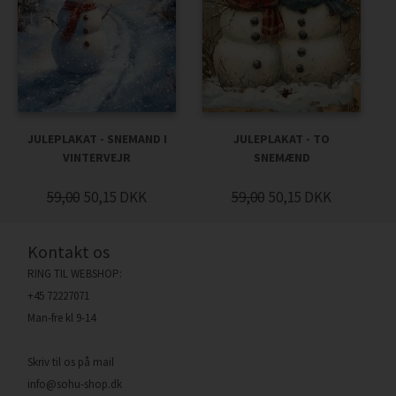
JULEPLAKAT - SNEMAND I
JULEPLAKAT - TO
VINTERVEJR
SNEMÆND
59,00
50,15
DKK
59,00
50,15
DKK
Kontakt os
RING TIL WEBSHOP:
+45 72227071
Man-fre kl 9-14
Skriv til os på mail
info@sohu-shop.dk