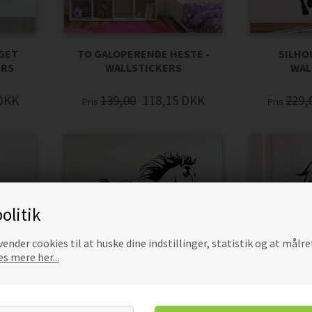
EGET
TO GALOPERENDE HESTE -
SILHO
ERS
WALLSTICKERS
WAL
DKK
139,00
118,15
DKK
229,
Pris
Pris
olitik
ender cookies til at huske dine indstillinger, statistik og at målre
s mere her...