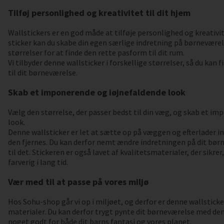
Tilføj personlighed og kreativitet til dit hjem
Wallstickers er en god måde at tilføje personlighed og kreativit
sticker kan du skabe din egen særlige indretning på børnevære
størrelser for at finde den rette pasform til dit rum.
Vi tilbyder denne wallsticker i forskellige størrelser, så du kan f
til dit børneværelse.
Skab et imponerende og iøjnefaldende look
Vælg den størrelse, der passer bedst til din væg, og skab et i
look.
Denne wallsticker er let at sætte op på væggen og efterlader i
den fjernes. Du kan derfor nemt ændre indretningen på dit børne
til det. Stickeren er også lavet af kvalitetsmaterialer, der sikrer
farverig i lang tid.
Vær med til at passe på vores miljø
Hos Sohu-shop går vi op i miljøet, og derfor er denne wallsticke
materialer. Du kan derfor trygt pynte dit børneværelse med denn
noget godt for både dit barns fantasi og vores planet.