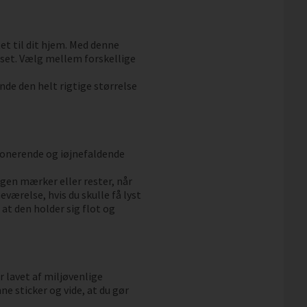
et til dit hjem. Med denne
lset. Vælg mellem forskellige
inde den helt rigtige størrelse
mponerende og iøjnefaldende
ngen mærker eller rester, når
værelse, hvis du skulle få lyst
, at den holder sig flot og
r lavet af miljøvenlige
e sticker og vide, at du gør