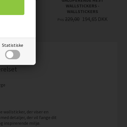
E HESTEHOVEDE -
GALOPERENDE HEST
LSTICKERS
WALLSTICKERS -
WALLSTICKERS
00
194,65
DKK
229,00
194,65
DKK
Pris
Statistiske
relset
rge
wallsticker, der viser en
 med detaljer, der vil fange dit
og inspirerende miljø.