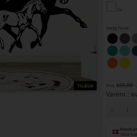
Ja
Vælg farve
159,00
Pris
TILBUD
Varenr.:
w
-
Dansk p
Sikker kval