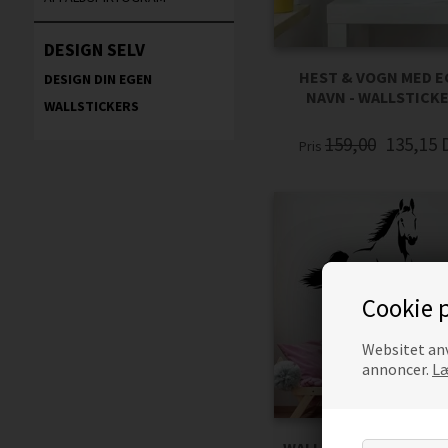
DESIGN SELV
HEST & VOGN MED 
DESIGN DIN EGEN
NAVN - WALLSTICK
WALLSTICKERS
159,00
135,15
Pris
Cookie p
Websitet anv
annoncer.
Læ