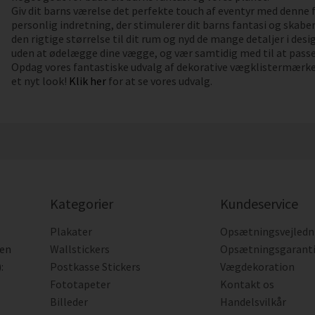
Giv dit barns værelse det perfekte touch af eventyr med denne f
personlig indretning, der stimulerer dit barns fantasi og skab
den rigtige størrelse til dit rum og nyd de mange detaljer i des
uden at ødelægge dine vægge, og vær samtidig med til at passe 
Opdag vores fantastiske udvalg af dekorative vægklistermærker
et nyt look!
Klik her
for at se vores udvalg.
Kategorier
Kundeservice
Plakater
Opsætningsvejledn
den
Wallstickers
Opsætningsgarant
:
Postkasse Stickers
Vægdekoration
Fototapeter
Kontakt os
Billeder
Handelsvilkår