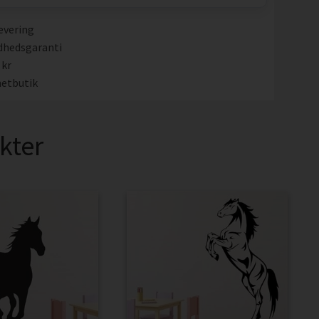
evering
dhedsgaranti
 kr
etbutik
kter