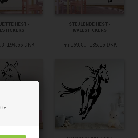
UETTE HEST -
STEJLENDE HEST -
LSTICKERS
WALLSTICKERS
00
194,65
DKK
159,00
135,15
DKK
Pris
tte