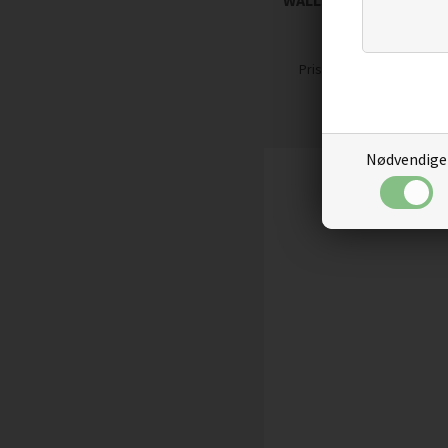
WALLSTICKERS - FLOT 
GALOP
229,00
194,65
Pris
Nødvendige