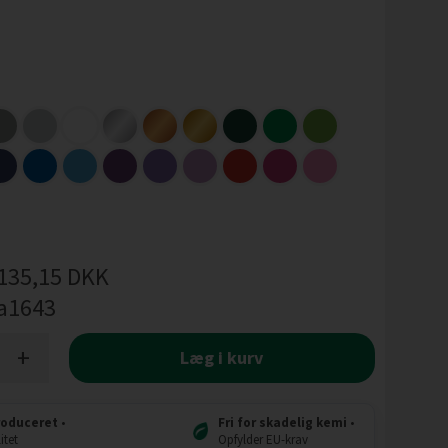
135,15
DKK
a1643
+
Læg i kurv
roduceret
•
Fri for skadelig kemi
•
itet
Opfylder EU-krav