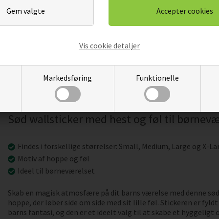
HEST I
DEN GALOPERENDE HEST -
DET SMUKK
WALLSTICKERS
WAL
DKK
229,00
194,65
DKK
229,
Pris
Pris
Vis cookie detaljer
Markedsføring
Funktionelle
Sød wallsticker med hest og føl til børnevæ
Findes i forskellige størrelser: Small, Medium, Large og X-La
Motiv af hoppe og føl
Ideel til børneværelset
Skab en magisk atmosfære på dit barns værelse med denne søde 
hoppe, der løber side om side med sit lille føl. Stickeren er fyldt
barns fantasi, og den er et ideelt valg til at skabe et hyggeligt 