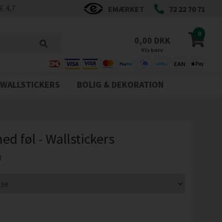
 4,7
EMÆRKET
72 22 70 71
0
0,00 DKK
Vis kurv
WALLSTICKERS
BOLIG & DEKORATION
d føl - Wallstickers
3