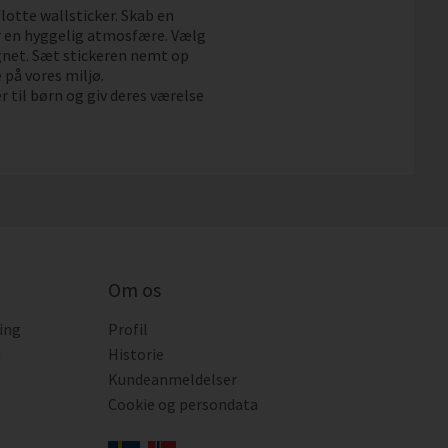
lotte wallsticker. Skab en
er en hyggelig atmosfære. Vælg
ignet. Sæt stickeren nemt op
på vores miljø.
 til børn og giv deres værelse
Om os
ing
Profil
i
Historie
Kundeanmeldelser
Cookie og persondata