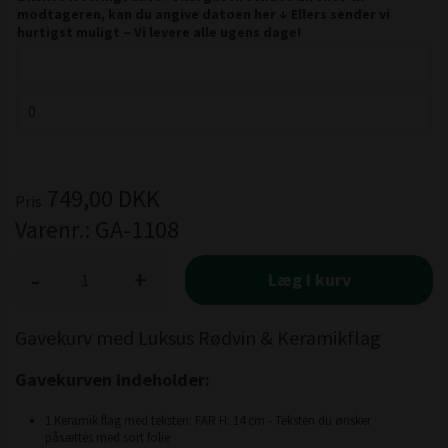
modtageren, kan du angive datoen her ↓ Ellers sender vi
hurtigst muligt – Vi levere alle ugens dage!
749,00
DKK
Pris
Varenr.:
GA-1108
-
+
Læg i kurv
Gavekurv med Luksus Rødvin & Keramikflag
Gavekurven indeholder:
1 Keramik flag med teksten: FAR H: 14 cm - Teksten du ønsker
påsættes med sort folie