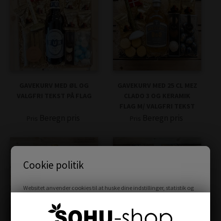
GAVEKURV MED ØL OG
GAVEKURV MED 25 CL MEZ
VALGFRI TEKST PÅ FLAG
CLADO 3 OG KERAMIK
FLAG M/ VALGFRI TEKST
Beregn pris
Beregn pris
Pris
Pris
Cookie politik
Websitet anvender cookies til at huske dine indstillinger, statistik og
at målrette annoncer.
Læs mere her...