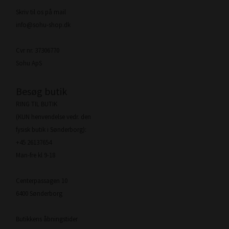
Skriv til os på mail
info@sohu-shop.dk
Cvr nr. 37306770
Sohu ApS
Besøg butik
RING TIL BUTIK
(KUN henvendelse vedr. den
fysisk butik i Sønderborg):
+45 26137654
Man-fre kl 9-18
Centerpassagen 10
6400 Sønderborg
Butikkens åbningstider