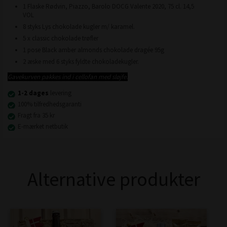
1 Flaske Rødvin, Piazzo, Barolo DOCG Valente 2020, 75 cl. 14,5
VOL
8 styks Lys chokolade kugler m/ karamel.
5 x classic chokolade trøfler
1 pose Black amber almonds chokolade dragée 95g
2 æske med 6 styks fyldte chokoladekugler.
Gavekurven pakkes ind i cellofan med sløjfe.
1-2 dages
levering
100% tilfredhedsgaranti
Fragt fra 35 kr
E-mærket netbutik
Alternative produkter