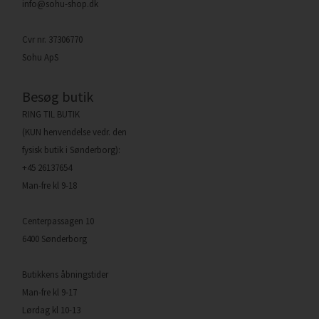
info@sohu-shop.dk
Cvr nr. 37306770
Sohu ApS
Besøg butik
RING TIL BUTIK
(KUN henvendelse vedr. den
fysisk butik i Sønderborg):
+45 26137654
Man-fre kl 9-18
Centerpassagen 10
6400 Sønderborg
Butikkens åbningstider
Man-fre kl 9-17
Lørdag kl 10-13