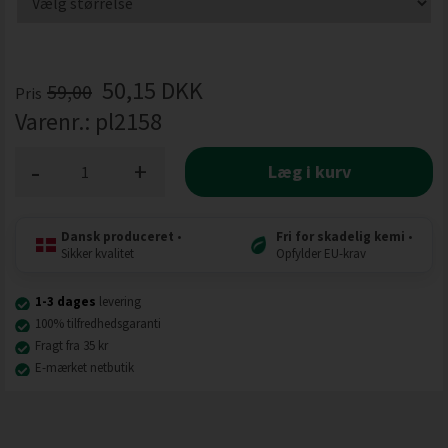
50,15
DKK
59,00
Pris
Varenr.:
pl2158
-
+
Læg i kurv
Dansk produceret
•
Fri for skadelig kemi
•
Sikker kvalitet
Opfylder EU-krav
1-3 dages
levering
100% tilfredhedsgaranti
Fragt fra 35 kr
E-mærket netbutik