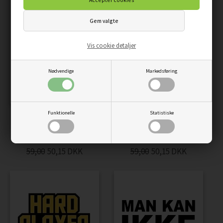
Vis cookie detaljer
Nødvendige
Markedsføring
Funktionelle
Statistiske
PLAKAT - GAMER HÅND
PLAKAT - GAMER MUS
MED CONTROLLER
59,00
50,15
DKK
59,00
50,15
DKK