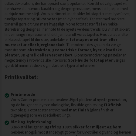
tidløs dekoration, der har opnået stor popularitet. Korrekt udvalgt tapet vil
fremhæve dit interiørs karakter og designegenskaber, mens det hjælper med
at skjule rummets fejl. Vores sortiment indeholder fototapeter med lyse farver,
rumlige tapeter og
3D-tapeter
(med dybdeeffekt). Tapeter med mørkere
toner vil gøre dit rum mere hyggeligt. Vores fototapeter fås i en række
størrelser og designes i henhold til de nyeste verdens trends. Du vil helt sikkert
finde mange inspirationer til dit hjem blandt vores tapeter. Hvis du leder efter
et klassisk tapet til din stue, anbefaler vi
fototapet med træ- eller
murtekstur eller bjerglandskab
. Til moderne design kan du vælge
mønstre som
abstraktion, geometriske former, byer, eksotiske
planter, 3D-grafik eller verdenskort
. Blomstermotiver og pasteller er
meget trendy i Provencalske interiører.
Sort-hvide fototapeter
vælges
typisk til minimalistiske og industrielle typer af interiører.
Printkvalitet:
Printmetode
Vores Canon-printere er innovative UVgel-plottere af nyeste generation,
og de bruger den nyeste økologiske, fleksible gelblæk og
FLXfinish
teknologi. Fototapeter er trykt med
mat finish
(glans finish er
tilgængelig som en specialbestilling).
Blæk og trykteknologi
Blækket vi bruger er
lugtfri
og
100% sikker for miljøet og børn
.
Gelblæk er også modstandsdygtigt over for UV-stråler og vand og bevarer