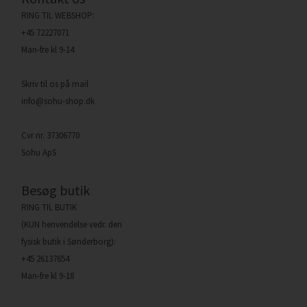
RING TIL WEBSHOP:
+45 72227071
Man-fre kl 9-14
Skriv til os på mail
info@sohu-shop.dk
Cvr nr. 37306770
Sohu ApS
Besøg butik
RING TIL BUTIK
(KUN henvendelse vedr. den
fysisk butik i Sønderborg):
+45 26137654
Man-fre kl 9-18