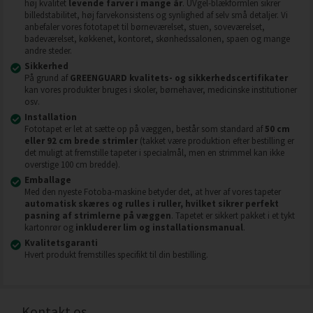
høj kvalitet
levende farver i mange år
. UVgel-blækformlen sikrer
billedstabilitet, høj farvekonsistens og synlighed af selv små detaljer. Vi
anbefaler vores fototapet til børneværelset, stuen, soveværelset,
badeværelset, køkkenet, kontoret, skønhedssalonen, spaen og mange
andre steder.
Sikkerhed
På grund af
GREENGUARD kvalitets- og sikkerhedscertifikater
kan vores produkter bruges i skoler, børnehaver, medicinske institutioner
osv.
Installation
Fototapet er let at sætte op på væggen, består som standard af
50 cm
eller 92 cm brede strimler
(takket være produktion efter bestilling er
det muligt at fremstille tapeter i specialmål, men en strimmel kan ikke
overstige 100 cm bredde).
Emballage
Med den nyeste Fotoba-maskine betyder det, at hver af vores tapeter
automatisk skæres og rulles i ruller, hvilket sikrer perfekt
pasning af strimlerne på væggen
. Tapetet er sikkert pakket i et tykt
kartonrør og
inkluderer lim og installationsmanual
.
Kvalitetsgaranti
Hvert produkt fremstilles specifikt til din bestilling.
Kontakt os