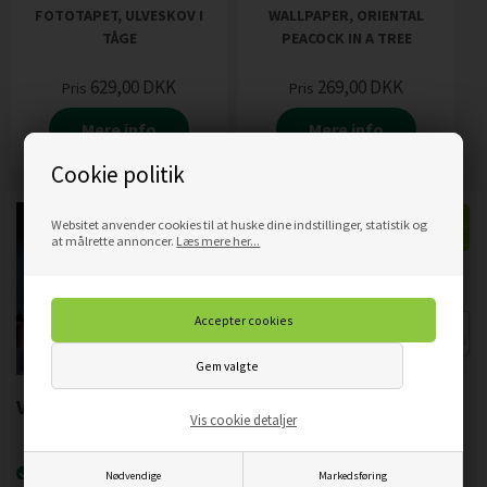
FOTOTAPET, ULVESKOV I
WALLPAPER, ORIENTAL
TÅGE
PEACOCK IN A TREE
629,00
DKK
269,00
DKK
Pris
Pris
Mere info
Mere info
Cookie politik
Websitet anvender cookies til at huske dine indstillinger, statistik og
at målrette annoncer.
Læs mere her...
Vigtigste produktegenskaber:
Vis cookie detaljer
Nyeste printteknologi
UVgel FLXfinish
.
Nødvendige
Markedsføring