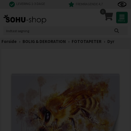
LEVERING 1-3 DAGE
FREMRAGENDE 4,7
0
Menu
Forside
›
BOLIG & DEKORATION
›
FOTOTAPETER
›
Dyr