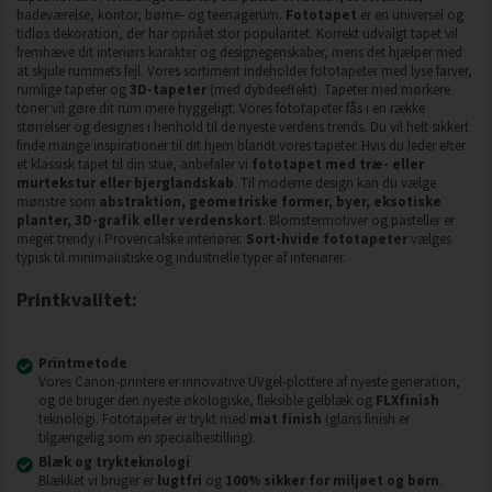
badeværelse, kontor, børne- og teenagerum.
Fototapet
er en universel og
tidløs dekoration, der har opnået stor popularitet. Korrekt udvalgt tapet vil
fremhæve dit interiørs karakter og designegenskaber, mens det hjælper med
at skjule rummets fejl. Vores sortiment indeholder fototapeter med lyse farver,
rumlige tapeter og
3D-tapeter
(med dybdeeffekt). Tapeter med mørkere
toner vil gøre dit rum mere hyggeligt. Vores fototapeter fås i en række
størrelser og designes i henhold til de nyeste verdens trends. Du vil helt sikkert
finde mange inspirationer til dit hjem blandt vores tapeter. Hvis du leder efter
et klassisk tapet til din stue, anbefaler vi
fototapet med træ- eller
murtekstur eller bjerglandskab
. Til moderne design kan du vælge
mønstre som
abstraktion, geometriske former, byer, eksotiske
planter, 3D-grafik eller verdenskort
. Blomstermotiver og pasteller er
meget trendy i Provencalske interiører.
Sort-hvide fototapeter
vælges
typisk til minimalistiske og industrielle typer af interiører.
Printkvalitet:
Printmetode
Vores Canon-printere er innovative UVgel-plottere af nyeste generation,
og de bruger den nyeste økologiske, fleksible gelblæk og
FLXfinish
teknologi. Fototapeter er trykt med
mat finish
(glans finish er
tilgængelig som en specialbestilling).
Blæk og trykteknologi
Blækket vi bruger er
lugtfri
og
100% sikker for miljøet og børn
.