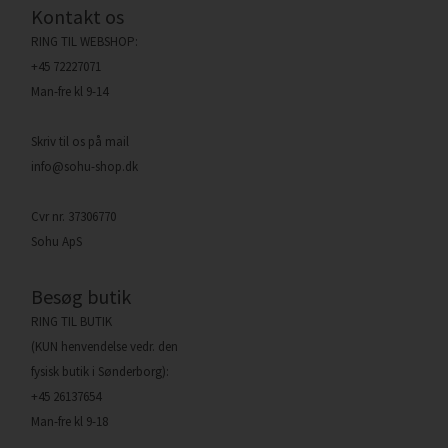
Kontakt os
RING TIL WEBSHOP:
+45 72227071
Man-fre kl 9-14
Skriv til os på mail
info@sohu-shop.dk
Cvr nr. 37306770
Sohu ApS
Besøg butik
RING TIL BUTIK
(KUN henvendelse vedr. den
fysisk butik i Sønderborg):
+45 26137654
Man-fre kl 9-18