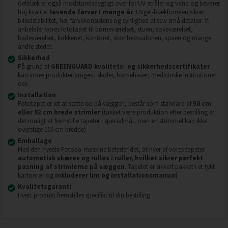
Gelblæk er også modstandsdygtigt over for UV-stråler og vand og bevarer
høj kvalitet
levende farver i mange år
. UVgel-blækformlen sikrer
billedstabilitet, høj farvekonsistens og synlighed af selv små detaljer. Vi
anbefaler vores fototapet til børneværelset, stuen, soveværelset,
badeværelset, køkkenet, kontoret, skønhedssalonen, spaen og mange
andre steder.
Sikkerhed
På grund af
GREENGUARD kvalitets- og sikkerhedscertifikater
kan vores produkter bruges i skoler, børnehaver, medicinske institutioner
osv.
Installation
Fototapet er let at sætte op på væggen, består som standard af
50 cm
eller 92 cm brede strimler
(takket være produktion efter bestilling er
det muligt at fremstille tapeter i specialmål, men en strimmel kan ikke
overstige 100 cm bredde).
Emballage
Med den nyeste Fotoba-maskine betyder det, at hver af vores tapeter
automatisk skæres og rulles i ruller, hvilket sikrer perfekt
pasning af strimlerne på væggen
. Tapetet er sikkert pakket i et tykt
kartonrør og
inkluderer lim og installationsmanual
.
Kvalitetsgaranti
Hvert produkt fremstilles specifikt til din bestilling.