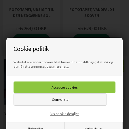
FOTOTAPET, UDSIGT TIL
FOTOTAPET, VANDFALD I
DEN NEDGÅENDE SOL
SKOVEN
269,00
DKK
629,00
DKK
Pris
Pris
Mere info
Mere info
Cookie politik
Websitet anvender cookies til at huske dine indstillinger, statistik og
at målrette annoncer.
Læs mere her...
Vigtigste produktegenskaber:
Vis cookie detaljer
Nødvendige
Markedsføring