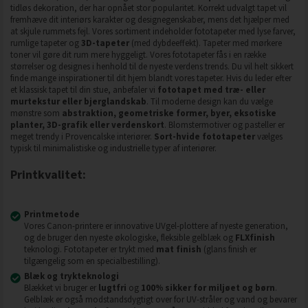
tidløs dekoration, der har opnået stor popularitet. Korrekt udvalgt tapet vil
fremhæve dit interiørs karakter og designegenskaber, mens det hjælper med
at skjule rummets fejl. Vores sortiment indeholder fototapeter med lyse farver,
rumlige tapeter og
3D-tapeter
(med dybdeeffekt). Tapeter med mørkere
toner vil gøre dit rum mere hyggeligt. Vores fototapeter fås i en række
størrelser og designes i henhold til de nyeste verdens trends. Du vil helt sikkert
finde mange inspirationer til dit hjem blandt vores tapeter. Hvis du leder efter
et klassisk tapet til din stue, anbefaler vi
fototapet med træ- eller
murtekstur eller bjerglandskab
. Til moderne design kan du vælge
mønstre som
abstraktion, geometriske former, byer, eksotiske
planter, 3D-grafik eller verdenskort
. Blomstermotiver og pasteller er
meget trendy i Provencalske interiører.
Sort-hvide fototapeter
vælges
typisk til minimalistiske og industrielle typer af interiører.
Printkvalitet:
Printmetode
Vores Canon-printere er innovative UVgel-plottere af nyeste generation,
og de bruger den nyeste økologiske, fleksible gelblæk og
FLXfinish
teknologi. Fototapeter er trykt med
mat finish
(glans finish er
tilgængelig som en specialbestilling).
Blæk og trykteknologi
Blækket vi bruger er
lugtfri
og
100% sikker for miljøet og børn
.
Gelblæk er også modstandsdygtigt over for UV-stråler og vand og bevarer