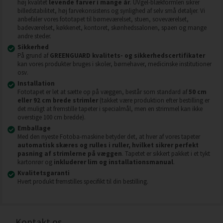
høj kvalitet
levende farver i mange år
. UVgel-blækformlen sikrer
billedstabilitet, høj farvekonsistens og synlighed af selv små detaljer. Vi
anbefaler vores fototapet til børneværelset, stuen, soveværelset,
badeværelset, køkkenet, kontoret, skønhedssalonen, spaen og mange
andre steder.
Sikkerhed
På grund af
GREENGUARD kvalitets- og sikkerhedscertifikater
kan vores produkter bruges i skoler, børnehaver, medicinske institutioner
osv.
Installation
Fototapet er let at sætte op på væggen, består som standard af
50 cm
eller 92 cm brede strimler
(takket være produktion efter bestilling er
det muligt at fremstille tapeter i specialmål, men en strimmel kan ikke
overstige 100 cm bredde).
Emballage
Med den nyeste Fotoba-maskine betyder det, at hver af vores tapeter
automatisk skæres og rulles i ruller, hvilket sikrer perfekt
pasning af strimlerne på væggen
. Tapetet er sikkert pakket i et tykt
kartonrør og
inkluderer lim og installationsmanual
.
Kvalitetsgaranti
Hvert produkt fremstilles specifikt til din bestilling.
Kontakt os