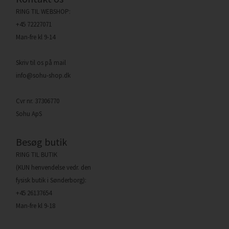
RING TIL WEBSHOP:
+45 72227071
Man-fre kl 9-14
Skriv til os på mail
info@sohu-shop.dk
Cvr nr. 37306770
Sohu ApS
Besøg butik
RING TIL BUTIK
(KUN henvendelse vedr. den
fysisk butik i Sønderborg):
+45 26137654
Man-fre kl 9-18