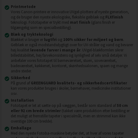
Printmetode
Vores Canon-printere er innovative UVgel-plottere af nyeste generation,
og de bruger den nyeste økologiske, fleksible gelblæk og
FLXfinish
teknologi. Fototapeter er trykt med
mat finish
(glans finish er
tilgængelig som en specialbestilling).
Blæk og trykteknologi
Blækket vi bruger er
lugtfri
og
100% sikker for miljøet og børn
.
Gelblæk er også modstandsdygtigt over for UV-stråler og vand og bevarer
høj kvalitet
levende farver i mange år
. UVgel-blækformlen sikrer
billedstabilitet, høj farvekonsistens og synlighed af selv små detaljer. Vi
anbefaler vores fototapet til børneværelset, stuen, soveværelset,
badeværelset, køkkenet, kontoret, skønhedssalonen, spaen og mange
andre steder.
Sikkerhed
På grund af
GREENGUARD kvalitets- og sikkerhedscertifikater
kan vores produkter bruges i skoler, børnehaver, medicinske institutioner
osv.
Installation
Fototapet er let at sætte op på væggen, består som standard af
50 cm
eller 92 cm brede strimler
(takket være produktion efter bestilling er
det muligt at fremstille tapeter i specialmål, men en strimmel kan ikke
overstige 100 cm bredde).
Emballage
Med den nyeste Fotoba-maskine betyder det, at hver af vores tapeter