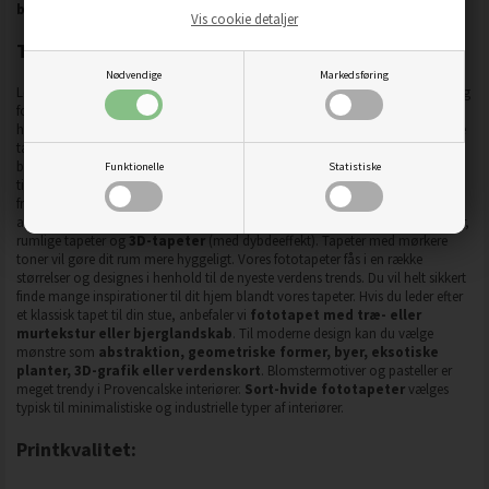
baseret på Canon Colorado og Fotoba maskiner.
Vis cookie detaljer
Trendy fototapeter til interiører
Nødvendige
Markedsføring
Leder du efter en hurtig og effektiv måde at transformere dit interiør på? Vælg
fototapeter! Moderne fototapet er en stor format dekoration, der lader dig
hurtigt ændre dit rum til et helt andet sted. Vi har forberedt de mest populære
tapetmønstre i forskellige stilarter, der passer til køkken, soveværelse,
badeværelse, kontor, børne- og teenagerum.
Fototapet
er en universel og
Funktionelle
Statistiske
tidløs dekoration, der har opnået stor popularitet. Korrekt udvalgt tapet vil
fremhæve dit interiørs karakter og designegenskaber, mens det hjælper med
at skjule rummets fejl. Vores sortiment indeholder fototapeter med lyse farver,
rumlige tapeter og
3D-tapeter
(med dybdeeffekt). Tapeter med mørkere
toner vil gøre dit rum mere hyggeligt. Vores fototapeter fås i en række
størrelser og designes i henhold til de nyeste verdens trends. Du vil helt sikkert
finde mange inspirationer til dit hjem blandt vores tapeter. Hvis du leder efter
et klassisk tapet til din stue, anbefaler vi
fototapet med træ- eller
murtekstur eller bjerglandskab
. Til moderne design kan du vælge
mønstre som
abstraktion, geometriske former, byer, eksotiske
planter, 3D-grafik eller verdenskort
. Blomstermotiver og pasteller er
meget trendy i Provencalske interiører.
Sort-hvide fototapeter
vælges
typisk til minimalistiske og industrielle typer af interiører.
Printkvalitet: