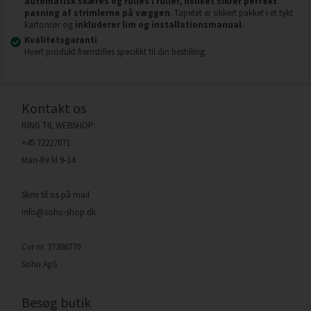
automatisk skæres og rulles i ruller, hvilket sikrer perfekt
pasning af strimlerne på væggen
. Tapetet er sikkert pakket i et tykt
kartonrør og
inkluderer lim og installationsmanual
.
Kvalitetsgaranti
Hvert produkt fremstilles specifikt til din bestilling.
Kontakt os
RING TIL WEBSHOP:
+45 72227071
Man-fre kl 9-14
Skriv til os på mail
info@sohu-shop.dk
Cvr nr. 37306770
Sohu ApS
Besøg butik