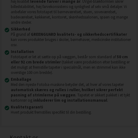
høj kvalitet
levende farver i mange år
. UVgel-blækformlen sikrer
billedstabilitet, høj farvekonsistens og synlighed af selv små detaljer. Vi
anbefaler vores fototapet til børneværelset, stuen, soveværelset,
badeværelset, køkkenet, kontoret, skønhedssalonen, spaen og mange
andre steder.
Sikkerhed
På grund af
GREENGUARD kvalitets- og sikkerhedscertifikater
kan vores produkter bruges i skoler, børnehaver, medicinske institutioner
osv.
Installation
Fototapet er let at sætte op på væggen, består som standard af
50 cm
eller 92 cm brede strimler
(takket være produktion efter bestilling er
det muligt at fremstille tapeter i specialmål, men en strimmel kan ikke
overstige 100 cm bredde).
Emballage
Med den nyeste Fotoba-maskine betyder det, at hver af vores tapeter
automatisk skæres og rulles i ruller, hvilket sikrer perfekt
pasning af strimlerne på væggen
. Tapetet er sikkert pakket i et tykt
kartonrør og
inkluderer lim og installationsmanual
.
Kvalitetsgaranti
Hvert produkt fremstilles specifikt til din bestilling.
Kontakt os