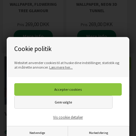
WALLPAPER, FLOWERING
WALLPAPER, NEON 3D
TREE GLAMOUR
TUNNEL
269,00
DKK
269,00
DKK
Pris
Pris
Mere info
Mere info
Cookie politik
Websitet anvender cookies til at huske dine indstillinger, statistik og
at målrette annoncer.
Læs mere her...
Vigtigste produktegenskaber:
Vis cookie detaljer
Nyeste printteknologi
UVgel FLXfinish
.
Nødvendige
Markedsføring