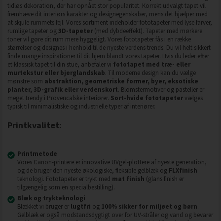
tidløs dekoration, der har opnået stor popularitet. Korrekt udvalgt tapet vil
fremhæve dit interiørs karakter og designegenskaber, mens det hjælper med
at skjule rummets fejl. Vores sortiment indeholder fototapeter med lyse farver,
rumlige tapeter og
3D-tapeter
(med dybdeeffekt). Tapeter med mørkere
toner vil gøre dit rum mere hyggeligt. Vores fototapeter fås i en række
størrelser og designes i henhold til de nyeste verdens trends. Du vil helt sikkert
finde mange inspirationer til dit hjem blandt vores tapeter. Hvis du leder efter
et klassisk tapet til din stue, anbefaler vi
fototapet med træ- eller
murtekstur eller bjerglandskab
. Til moderne design kan du vælge
mønstre som
abstraktion, geometriske former, byer, eksotiske
planter, 3D-grafik eller verdenskort
. Blomstermotiver og pasteller er
meget trendy i Provencalske interiører.
Sort-hvide fototapeter
vælges
typisk til minimalistiske og industrielle typer af interiører.
Printkvalitet:
Printmetode
Vores Canon-printere er innovative UVgel-plottere af nyeste generation,
og de bruger den nyeste økologiske, fleksible gelblæk og
FLXfinish
teknologi. Fototapeter er trykt med
mat finish
(glans finish er
tilgængelig som en specialbestilling).
Blæk og trykteknologi
Blækket vi bruger er
lugtfri
og
100% sikker for miljøet og børn
.
Gelblæk er også modstandsdygtigt over for UV-stråler og vand og bevarer