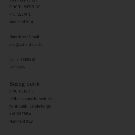
RING TIL WEBSHOP:
+45 72227071
Man-fre kl 9-14
Skriv til os på mail
info@sohu-shop.dk
Cvr nr. 37306770
Sohu ApS
Besøg butik
RING TIL BUTIK
(KUN henvendelse vedr. den
fysisk butik i Sønderborg):
+45 26137654
Man-fre kl 9-18