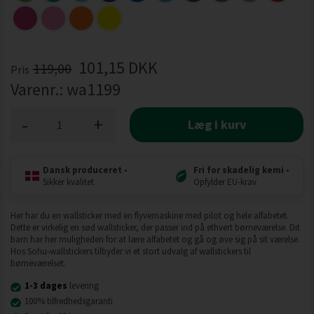
101,15
DKK
119,00
Pris
Varenr.:
wa1199
-
+
Læg i kurv
Dansk produceret
•
Fri for skadelig kemi
•
Sikker kvalitet
Opfylder EU-krav
Her har du en wallsticker med en flyvemaskine med pilot og hele alfabetet.
Dette er virkelig en sød wallsticker, der passer ind på ethvert børneværelse. Dit
barn har her muligheden for at lære alfabetet og gå og øve sig på sit værelse.
Hos Sohu-wallstickers tilbyder vi et stort udvalg af wallstickers til
børneværelset.
1-3 dages
levering
100% tilfredhedsgaranti