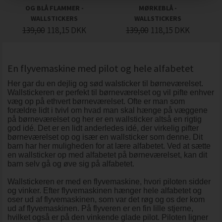
OG BLÅ FLAMMER -
MØRKEBLÅ -
WALLSTICKERS
WALLSTICKERS
139,00
118,15
DKK
139,00
118,15
DKK
En flyvemaskine med pilot og hele alfabetet
Her gar du en dejlig og sød walsticker til børneværelset.
Wallstickeren er perfekt til børneværelset og vil pifte enhver
væg op på ethvert børneværelset. Ofte er man som
forældre lidt i tvivl om hvad man skal hænge på væggene
på børneværelset og her er en wallsticker altså en rigtig
god idé. Det er en lidt anderledes idé, der virkelig pifter
børneværelset op og især en wallsticker som denne. Dit
barn har her muligheden for at lære alfabetet. Ved at sætte
en wallsticker op med alfabetet på børneværelset, kan dit
barn selv gå og øve sig på alfabetet.
Wallstickeren er med en flyvemaskine, hvori piloten sidder
og vinker. Efter flyvemaskinen hænger hele alfabetet og
oser ud af flyvemaskinen, som var det røg og os der kom
ud af flyvemaskinen. På flyveren er en fin lille stjerne,
hvilket også er på den vinkende glade pilot. Piloten ligner