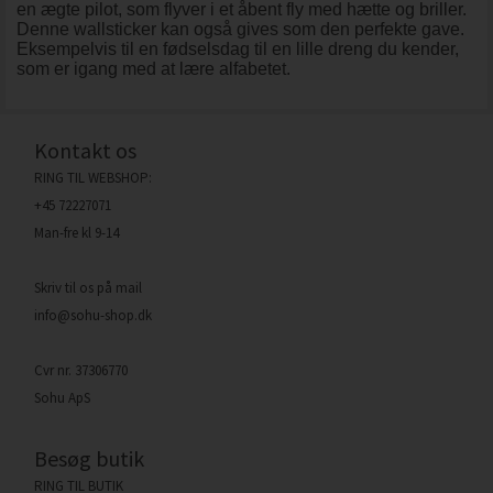
en ægte pilot, som flyver i et åbent fly med hætte og briller.
Denne wallsticker kan også gives som den perfekte gave.
Eksempelvis til en fødselsdag til en lille dreng du kender,
som er igang med at lære alfabetet.
Kontakt os
RING TIL WEBSHOP:
+45 72227071
Man-fre kl 9-14
Skriv til os på mail
info@sohu-shop.dk
Cvr nr. 37306770
Sohu ApS
Besøg butik
RING TIL BUTIK