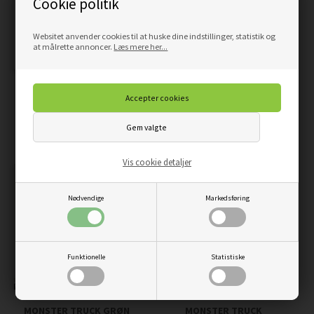
Cookie politik
Websitet anvender cookies til at huske dine indstillinger, statistik og
at målrette annoncer.
Læs mere her...
KÆMPE VEJARBEJDE
MONSTER TRUCK BLÅ OG
MASKINER -WALLSTICKER
FLAMMER - WALLSTICKERS
159,00
135,15
DKK
139,00
118,15
DKK
Vis cookie detaljer
Nødvendige
Markedsføring
Funktionelle
Statistiske
MONSTER TRUCK GRØN
MONSTER TRUCK