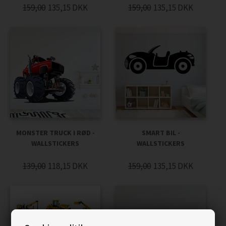
159,00
135,15
DKK
159,00
135,15
DKK
MONSTER TRUCK I RØD -
SMART BIL -
WALLSTICKERS
WALLSTICKERS
139,00
118,15
DKK
159,00
135,15
DKK