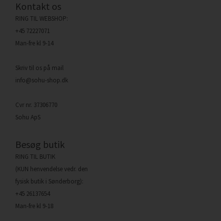
Kontakt os
RING TIL WEBSHOP:
+45 72227071
Man-fre kl 9-14
Skriv til os på mail
info@sohu-shop.dk
Cvr nr. 37306770
Sohu ApS
Besøg butik
RING TIL BUTIK
(KUN henvendelse vedr. den
fysisk butik i Sønderborg):
+45 26137654
Man-fre kl 9-18