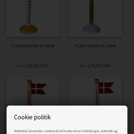
FLAG MORFAR H: 14CM
FLAG FARFAR H: 14CM
129,00
DKK
129,00
DKK
Pris
Pris
Cookie politik
Websitet anvender cookies til at huske dine indstillinger, statistik og