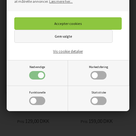
at målrette annoncer.
Læs mere her...
FLAG BEDSTEMOR
FLAG STUDENT LYS H:
LYSERØD H: 14CM
14CM
129,00
DKK
129,00
DKK
Pris
Pris
Vis cookie detaljer
Nødvendige
Markedsføring
Funktionelle
Statistiske
FLAG BEIGE/STRIBER H:
FLAG LYS/PRIKKER H:
14CM KERAMIK
19CM KERAMIK
129,00
DKK
159,00
DKK
Pris
Pris