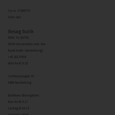
Cvr nr. 37306770
Sohu ApS
Besøg butik
RING TIL BUTIK
(KUN henvendelse vedr. den
fysisk butik i Sønderborg):
+45 26137654
Man-fre kl 9-18
Centerpassagen 10
6400 Sønderborg
Butikkens åbningstider
Man-fre kl 9-17
Lørdag kl 10-13
Søndag Lukket