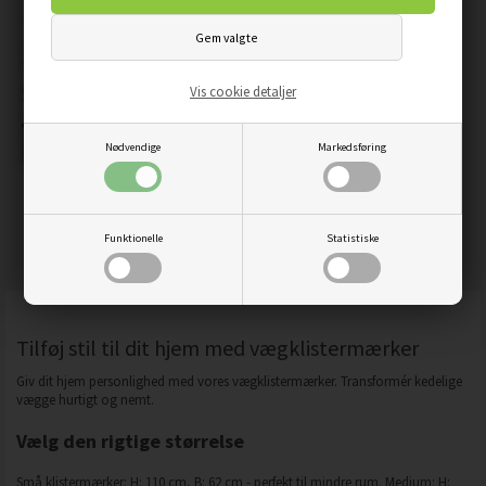
Vis cookie detaljer
Nødvendige
Markedsføring
TRÆ MED STOR KRONE -
WALLSTICKERS
Funktionelle
Statistiske
269,00
228,65
DKK
Tilføj stil til dit hjem med vægklistermærker
Giv dit hjem personlighed med vores vægklistermærker. Transformér kedelige
vægge hurtigt og nemt.
Vælg den rigtige størrelse
Små klistermærker: H: 110 cm, B: 62 cm - perfekt til mindre rum. Medium: H: