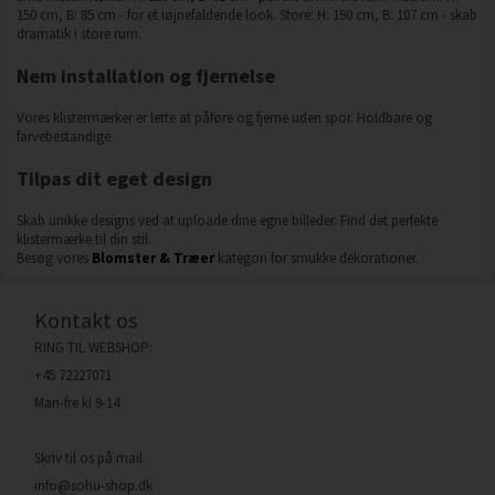
150 cm, B: 85 cm - for et iøjnefaldende look. Store: H: 190 cm, B: 107 cm - skab
dramatik i store rum.
Nem installation og fjernelse
Vores klistermærker er lette at påføre og fjerne uden spor. Holdbare og
farvebestandige.
Tilpas dit eget design
Skab unikke designs ved at uploade dine egne billeder. Find det perfekte
klistermærke til din stil.
Besøg vores
Blomster & Træer
kategori for smukke dekorationer.
Kontakt os
RING TIL WEBSHOP:
+45 72227071
Man-fre kl 9-14
Skriv til os på mail
info@sohu-shop.dk