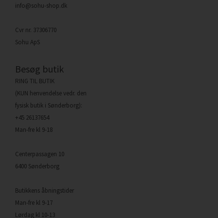
info@sohu-shop.dk
Cvr nr. 37306770
Sohu ApS
Besøg butik
RING TIL BUTIK
(KUN henvendelse vedr. den
fysisk butik i Sønderborg):
+45 26137654
Man-fre kl 9-18
Centerpassagen 10
6400 Sønderborg
Butikkens åbningstider
Man-fre kl 9-17
Lørdag kl 10-13