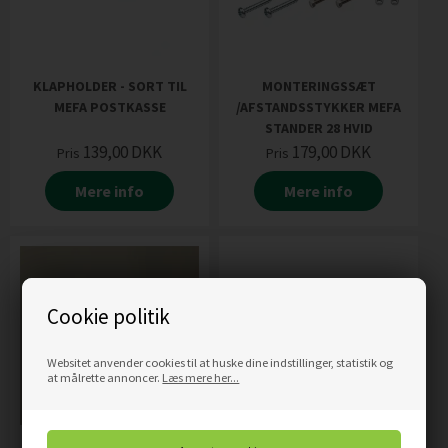
KLAPHOLDER - SORT TIL
MONTERINGSSÆT
MEFA POSTKASSE
/AFSTANDSSTYKKER MEFA
STANDER 28 HVID
139,00
DKK
179,00
DKK
Pris
Pris
Mere info
Mere info
Cookie politik
Websitet anvender cookies til at huske dine indstillinger, statistik og
at målrette annoncer.
Læs mere her...