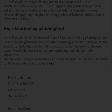
Vores låsecylinder er specifikt designet til at passe perfekt ind i den
eksisterende 784 servicepakke. Udskiftningen af den gamle låsecylinder er
enkel og hurtig. Du behøver ikke at købe et helt nyt låsesystem - vores
låsecylinder giver dig mulighed for at opgradere sikkerheden uden at skulle
investere i nye låse.
Høj sikkerhed og pålidelighed
Vores låsecylinder er udviklet med fokus på høj sikkerhed og pålidelighed. Den
lever op til alle gældende sikkerhedsstandarder og er testet for at sikre, at den
er modstandsdygtig over for indbrudsforsøg. Du kan have ro i sindet med
vores låsecylinder, der beskytter dine værdier og sikrer dit hjem eller
virksomhed.
Opdag vores udvalg af reservedele til postkasser og find alt, hvad du har brug
for til at opgradere din postkasse
her
.
Kontakt os
RING TIL WEBSHOP:
+45 72227071
Man-fre kl 9-14
Skriv til os på mail