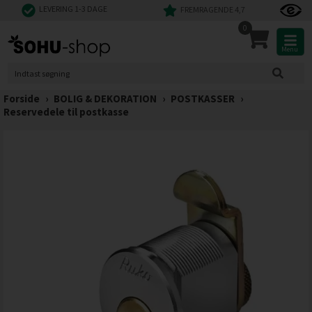
LEVERING 1-3 DAGE
FREMRAGENDE 4,7
0
Menu
Forside
›
BOLIG & DEKORATION
›
POSTKASSER
›
Reservedele til postkasse