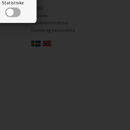
Statistiske
ing
Profil
i
Historie
Kundeanmeldelser
Cookie og persondata