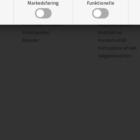
Markedsføring
Funktionelle
Plakater
Opsætningsvejledn
den
Wallstickers
Opsætningsgarant
:
Postkasse Stickers
Vægdekoration
Fototapeter
Kontakt os
Billeder
Handelsvilkår
Fortrydelse af køb
Vægdekoration