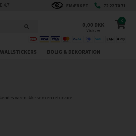
 4,7
EMÆRKET
72 22 70 71
0
0,00 DKK
Vis kurv
WALLSTICKERS
BOLIG & DEKORATION
rkendes varen ikke som en returvare.