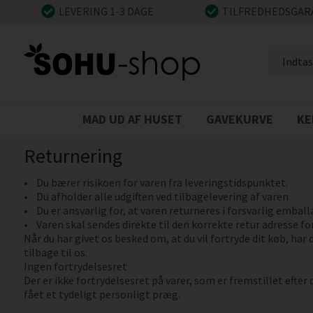
LEVERING 1-3 DAGE
TILFREDHEDSGAR
MAD UD AF HUSET
GAVEKURVE
KE
Returnering
• Du bærer risikoen for varen fra leveringstidspunktet.
• Du afholder alle udgiften ved tilbagelevering af varen
• Du er ansvarlig for, at varen returneres i forsvarlig emball
• Varen skal sendes direkte til den korrekte retur adresse fo
Når du har givet os besked om, at du vil fortryde dit køb, har 
tilbage til os.
Ingen fortrydelsesret
Der er ikke fortrydelsesret på varer, som er fremstillet efter 
fået et tydeligt personligt præg.