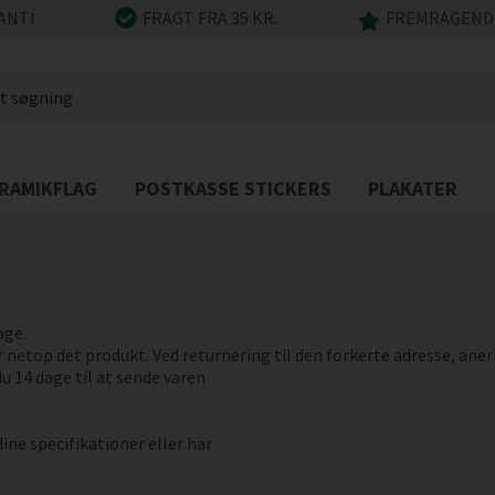
ANTI
FRAGT FRA 35 KR.
FREMRAGENDE
RAMIKFLAG
POSTKASSE STICKERS
PLAKATER
age.
r netop det produkt. Ved returnering til den forkerte adresse, ane
du 14 dage til at sende varen
dine specifikationer eller har