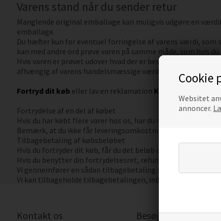
Varens stand når du sender retur
Manglende original emballage kan muligvis udgøre en værdifor
emballage.
Du hæfter kun for eventuel forringelse af varens værdi, som 
kan med andre ord prøve varen på samme måde, som hvis du pr
Hvis varen er prøvet udover hvad der er beskrevet ovenfor, bet
afhængig af varens handelsmæssige værdi.
Cookie p
Fortryd dit køb
eller lav en reklamation
Klik her
Websitet anv
annoncer.
Læ
Fortrydelse af en del af købet
Hvis du har købt flere varer hos os, har du mulighed for at sen
Bemærk, at du ikke får leveringsomkostningerne retur, hvis du
Tilbagebetaling af købsbeløbet
Hvis du fortryder dit køb, får du det beløb du har indbetalt t
Hvis du benytter din fortrydelsesret, refunderer vi alle bet
Vi gennemfører en sådan tilbagebetaling med samme betaling
Vi kan tilbageholde tilbagebetalingen, indtil vi har modtag
Kontakt os
Besøg butik