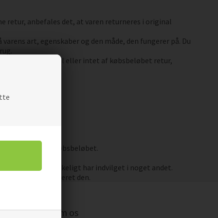
retur, anbefales det, at varen returneres i original
lå varens art, egenskaber og den måde, den fungerer på. Du
rug.
købet kun får en del eller intet af købsbeløbet retur,
tte
, fratrækkes denne købsbeløbet.
indre du udtrykkeligt har indvilget i noget andet.
for at have returneret den.
Om os