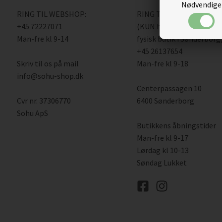
Nødvendige
RING TIL WEBSHOP:
RING TIL BUTIK
+45 72227071
(KUN henvendelse vedr. 
Man-fre kl 9-14
fysisk butik i Sønderborg)
+45 26137654
Skriv til os på mail
Man-fre kl 9-18
info@sohu-shop.dk
Centerpassagen 10
Cvr nr. 37306770
6400 Sønderborg
Sohu ApS
Butikkens åbningstider
Man-fre kl 9-17
Lørdag kl 10-13
Søndag Lukket