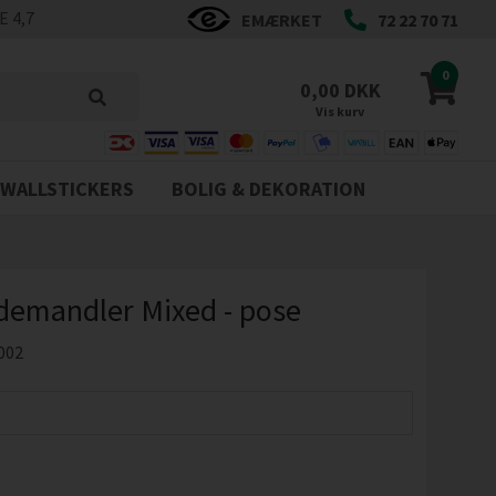
 4,7
EMÆRKET
72 22 70 71
0
0,00 DKK
Vis kurv
WALLSTICKERS
BOLIG & DEKORATION
demandler Mixed - pose
002