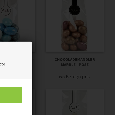
MANDLER BLUES -
CHOKOLADEMANDLER
tte
POSE
MARBLE - POSE
eregn pris
Beregn pris
Pris