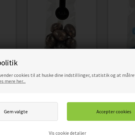
olitik
ER
CHOKOLADEMANDLER BLACK
CHOKOLADE
ender cookies til at huske dine indstillinger, statistik og at målre
AMBER - POSE
s mere her...
s
Beregn pris
B
Pris
Pris
Vis cookie detaljer