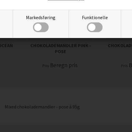
Markedsføring
Funktionelle
OCEAN
CHOKOLADEMANDLER PINK -
CHOKOLAD
POSE
s
Beregn pris
B
Pris
Pris
Mixed chokolademandler - pose á 95g