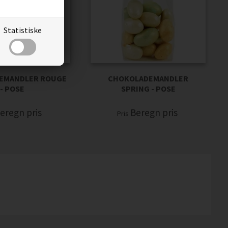
Statistiske
EMANDLER ROUGE
CHOKOLADEMANDLER
- POSE
SPRING - POSE
eregn pris
Beregn pris
Pris