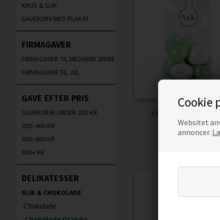
KRUS & SLIK
GAVEKURV MED PLAKAT
FIRMAGAVER
FIRMAGAVER TIL MEDARBEJDERE
FIRMAGAVER TIL JUL
GAVE EFTER PRIS
Cookie p
GAVEKURVE UNDER 200 KR
CHOKOLADEMANDL
Websitet anv
NATURE - POSE
200–400 KR
annoncer.
Læ
400–600 KR
Beregn pri
Pris
600+ KR
DELIKATESSER
SLIK & CHOKOLADE
Chokolade
Chokolade Dragée