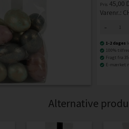
45,00
Pris
Varenr.:
C
-
1-2 dages
l
100% tilfre
Fragt fra 35
E-mærket n
Alternative produ