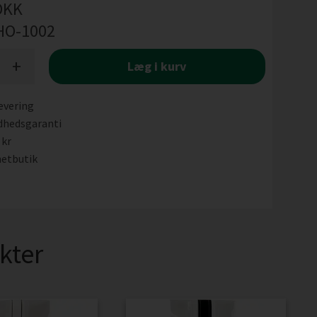
DKK
HO-1002
+
Læg i kurv
evering
dhedsgaranti
 kr
etbutik
kter