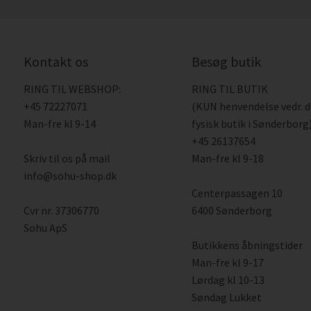
Kontakt os
Besøg butik
RING TIL WEBSHOP:
RING TIL BUTIK
+45 72227071
(KUN henvendelse vedr. 
Man-fre kl 9-14
fysisk butik i Sønderborg)
+45 26137654
Skriv til os på mail
Man-fre kl 9-18
info@sohu-shop.dk
Centerpassagen 10
Cvr nr. 37306770
6400 Sønderborg
Sohu ApS
Butikkens åbningstider
Man-fre kl 9-17
Lørdag kl 10-13
Søndag Lukket