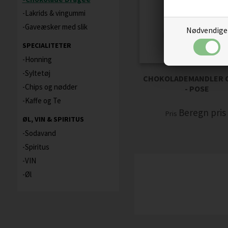
Lakrids & vingummi
Gaveæsker med slik
Nødvendige
SPECIALITETER
Honning
Syltetøj
CHOKOLADEMANDLER 
Chips og nødder
- POSE
Kaffe og Te
Beregn pri
Pris
ØL, VIN & SPIRITUS
Sodavand
Spiritus
VIN
Øl