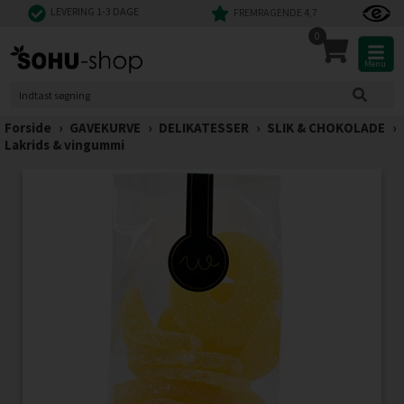
LEVERING 1-3 DAGE
FREMRAGENDE 4,7
0
Menu
Forside
›
GAVEKURVE
›
DELIKATESSER
›
SLIK & CHOKOLADE
›
Lakrids & vingummi