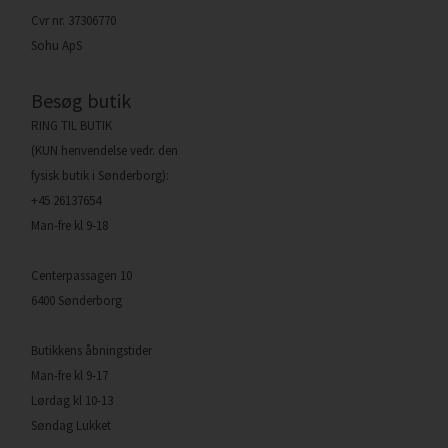
Cvr nr. 37306770
Sohu ApS
Besøg butik
RING TIL BUTIK
(KUN henvendelse vedr. den
fysisk butik i Sønderborg):
+45 26137654
Man-fre kl 9-18
Centerpassagen 10
6400 Sønderborg
Butikkens åbningstider
Man-fre kl 9-17
Lørdag kl 10-13
Søndag Lukket