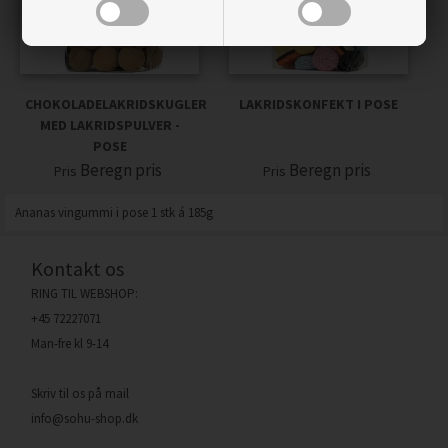
CHOKOLADELAKRIDSKUGLER
LAKRIDSKONFEKT I POSE
MED LAKRIDSPULVER -
POSE
Beregn pris
Beregn pris
Pris
Pris
Ananas vingummi i pose 1 stk á 185g
Kontakt os
RING TIL WEBSHOP:
+45 72227071
Man-fre kl 9-14
Skriv til os på mail
info@sohu-shop.dk