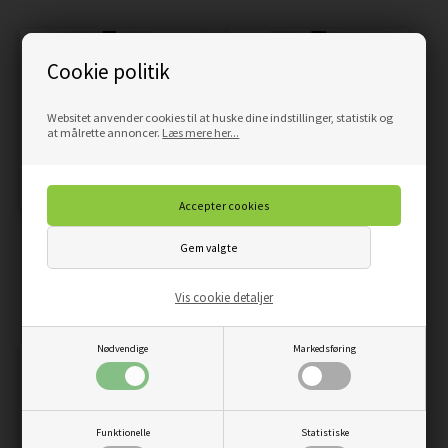
Cookie politik
Websitet anvender cookies til at huske dine indstillinger, statistik og
at målrette annoncer.
Læs mere her...
SURE ÆBLER I POSE
BLØDE LAKRIDSSTAVE -
POSE
Vis cookie detaljer
Beregn pris
Beregn pris
Pris
Pris
Nødvendige
Markedsføring
Funktionelle
Statistiske