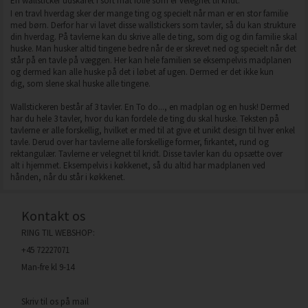
En wallsticker udskåret i sort mat folie som er velegnet til kridt.
I en travl hverdag sker der mange ting og specielt når man er en stor familie
med børn. Derfor har vi lavet disse wallstickers som tavler, så du kan strukture
din hverdag. På tavlerne kan du skrive alle de ting, som dig og din familie skal
huske. Man husker altid tingene bedre når de er skrevet ned og specielt når det
står på en tavle på væggen. Her kan hele familien se eksempelvis madplanen
og dermed kan alle huske på det i løbet af ugen. Dermed er det ikke kun
dig, som slene skal huske alle tingene.
Wallstickeren består af 3 tavler. En To do..., en madplan og en husk! Dermed
har du hele 3 tavler, hvor du kan fordele de ting du skal huske. Teksten på
tavlerne er alle forskellig, hvilket er med til at give et unikt design til hver enkel
tavle. Derud over har tavlerne alle forskellige former, firkantet, rund og
rektangulær. Tavlerne er velegnet til kridt. Disse tavler kan du opsætte over
alt i hjemmet. Eksempelvis i køkkenet, så du altid har madplanen ved
hånden, når du står i køkkenet.
Kontakt os
RING TIL WEBSHOP:
+45 72227071
Man-fre kl 9-14
Skriv til os på mail