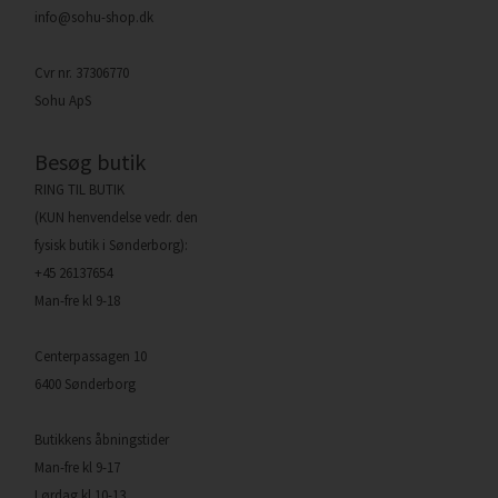
info@sohu-shop.dk
Cvr nr. 37306770
Sohu ApS
Besøg butik
RING TIL BUTIK
(KUN henvendelse vedr. den
fysisk butik i Sønderborg):
+45 26137654
Man-fre kl 9-18
Centerpassagen 10
6400 Sønderborg
Butikkens åbningstider
Man-fre kl 9-17
Lørdag kl 10-13