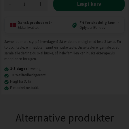
-
+
Læg i kurv
Dansk produceret
•
Fri for skadelig kemi
•
Sikker kvalitet
Opfylder EU-krav
Savner du mere styr på hverdagen? Så er det nu muligt med hele 3 tavler. En
to do... tavle, en madplan samt en huske tavle. Disse tavler er geniale til at
samle alle de ting du skal huske, så hele familien kan huske eksempelvis
madplanen for ugen.
1-3 dages
levering
100% tilfredhedsgaranti
Fragt fra 35 kr
E-mærket netbutik
Alternative produkter