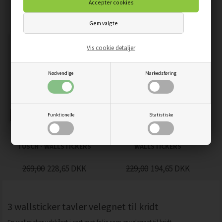
WALLSTICKERS
319,00
271,15
DKK
229,00
194,65
DKK
Vis cookie detaljer
Nødvendige
Markedsføring
Funktionelle
Statistiske
TO DO... TAVLE - INKL.
TO DO... TAVLE TIL KRIDT -
TUSCH - WALLSTICKERS
WALLSTICKERS
269,00
228,65
DKK
229,00
194,65
DKK
3 wallsticker tavler velegnet til kridt