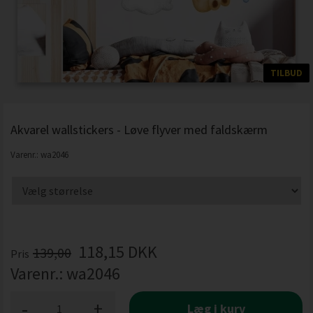
TILBUD
Akvarel wallstickers - Løve flyver med faldskærm
Varenr.:
wa2046
118,15
DKK
139,00
Pris
Varenr.:
wa2046
-
+
Læg i kurv