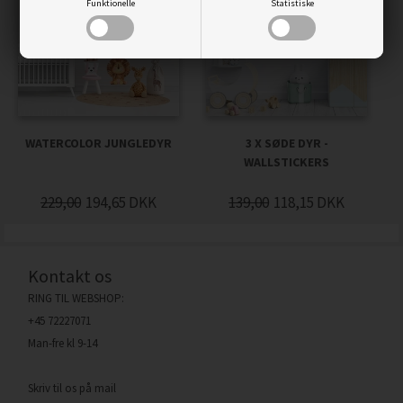
Funktionelle
Statistiske
WATERCOLOR JUNGLEDYR
3 X SØDE DYR -
WALLSTICKERS
229,00
194,65
DKK
139,00
118,15
DKK
Kontakt os
RING TIL WEBSHOP:
+45 72227071
Man-fre kl 9-14
Skriv til os på mail