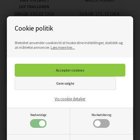
RÆV OG LØVE I
WALLSTICKERS
LUFTBALLONER
389,00
330,65
DKK
319,00
271,15
DKK
Cookie politik
Websitet anvender cookies til at huske dine indstillinger, statistik og
at målrette annoncer.
Læs mere her...
VINTAGE LUFTBALLONGER
AKVAREL WALLSTICKERS
- WALLSTICKERS
ARK UNDER HAVET
Vis cookie detaljer
199,00
169,15
DKK
229,00
194,65
DKK
Nødvendige
Markedsføring