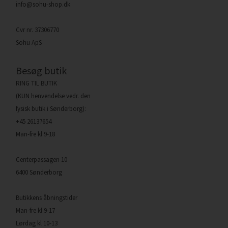
info@sohu-shop.dk
Cvr nr. 37306770
Sohu ApS
Besøg butik
RING TIL BUTIK
(KUN henvendelse vedr. den
fysisk butik i Sønderborg):
+45 26137654
Man-fre kl 9-18
Centerpassagen 10
6400 Sønderborg
Butikkens åbningstider
Man-fre kl 9-17
Lørdag kl 10-13