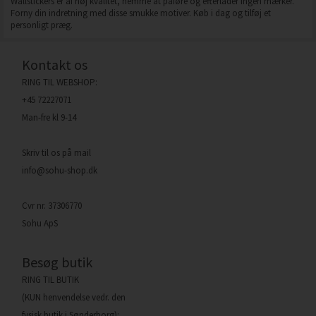
Wallstickers er af høj kvalitet, nemme at påføre og efterlader ingen mærker.
Forny din indretning med disse smukke motiver. Køb i dag og tilføj et
personligt præg.
Kontakt os
RING TIL WEBSHOP:
+45 72227071
Man-fre kl 9-14
Skriv til os på mail
info@sohu-shop.dk
Cvr nr. 37306770
Sohu ApS
Besøg butik
RING TIL BUTIK
(KUN henvendelse vedr. den
fysisk butik i Sønderborg):