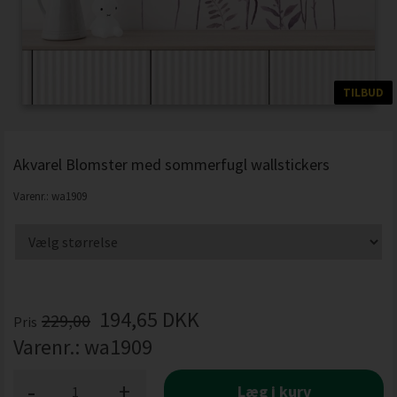
TILBUD
Akvarel Blomster med sommerfugl wallstickers
Varenr.:
wa1909
194,65
DKK
229,00
Pris
Varenr.:
wa1909
-
+
Læg i kurv