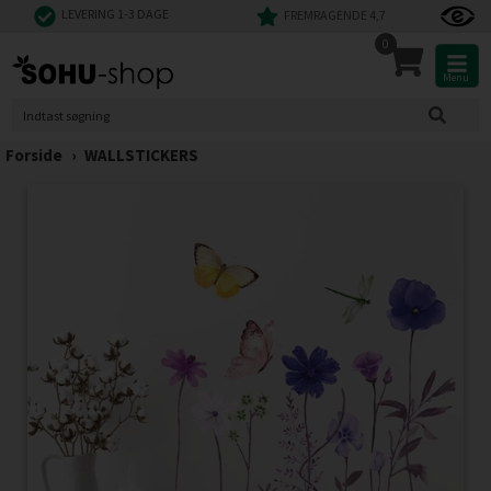
LEVERING 1-3 DAGE
FREMRAGENDE 4,7
0
Menu
Forside
›
WALLSTICKERS