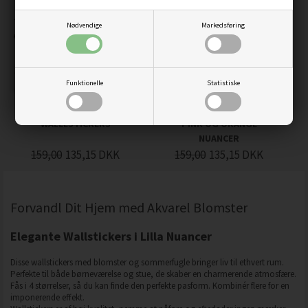
Nødvendige
Markedsføring
Funktionelle
Statistiske
FARVERIGE SOMMERFUGLE
SOMMERFUGLE STICKERS I
WALLLSTICKERS
PINK OG ORANGE
NUANCER
159,00
135,15
DKK
159,00
135,15
DKK
Forvandl Dit Hjem med Akvarel Blomster
Elegante Wallstickers i Lilla Nuancer
Disse wallstickers med blomster og sommerfugle bringer liv til ethvert rum.
Perfekte til både børneværelse og stue, de skaber en charmerende atmosfære.
Fås i 4 størrelser, så du kan finde den perfekte pasform. Kombinér flere for en
imponerende effekt.