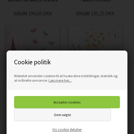
BLOMSTER WALLSTICKERS
- WALLSTICKERS
229,00
194,65
DKK
159,00
135,15
DKK
Cookie politik
Websitet anvender cookies til at huske dine indstillinger, statistik og
at målrette annoncer.
Læs mere her...
PASTEL SOMMERFUGLE -
ELEGANTE SOMMERFUGLE
WALLSTICKERS
WALLLSTICKERS
159,00
135,15
DKK
159,00
135,15
DKK
Vis cookie detaljer