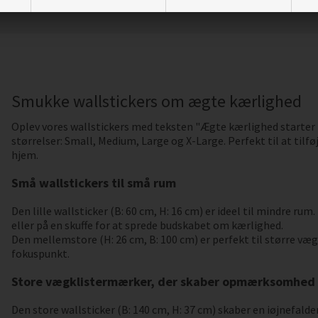
Smukke wallstickers om ægte kærlighed
Oplev vores wallstickers med teksten "Ægte kærlighed starter i 
størrelser: Small, Medium, Large og X-Large. Perfekt til at tilfø
hjem.
Små wallstickers til små rum
Den lille wallsticker (B: 60 cm, H: 16 cm) er ideel til mindre ru
eller på en skuffe for at sprede budskabet om kærlighed.
Den mellemstore (H: 26 cm, B: 100 cm) er perfekt til større væg
fokuspunkt.
Store vægklistermærker, der skaber opmærksomhed
Den store wallsticker (B: 140 cm, H: 37 cm) skaber en iøjnefalde