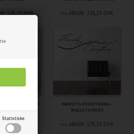
00
135,15
DKK
159,00
135,15
DKK
Pris
tte
NGS MAKE LIFE BIG
FAMILY IS EVERYTHING -
LLSTICKERS
WALLSTICKERS
Statistiske
00
194,65
DKK
159,00
135,15
DKK
Pris