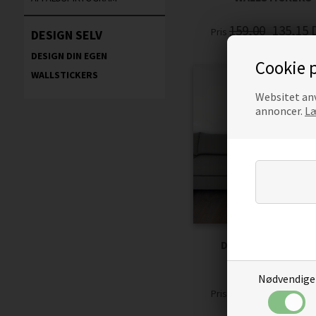
159,00
135,15
Pris
DESIGN SELV
DESIGN DIN EGEN
Cookie p
WALLSTICKERS
Websitet anv
annoncer.
Læ
DANCE IN THE RAIN
WALLSTICKERS
Nødvendige
229,00
194,65
Pris