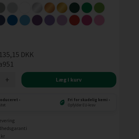
135,15
DKK
a951
+
Læg i kurv
roduceret
•
Fri for skadelig kemi
•
itet
Opfylder EU-krav
evering
dhedsgaranti
 kr