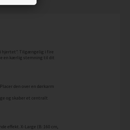
hjertet". Tilgængelig i fire
je en kærlig stemning til dit
m. Placer den over en dørkarm
ge og skaber et centralt
nde effekt. X-Large (B: 160 cm,