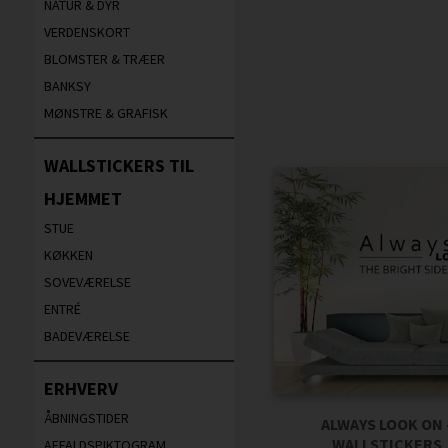
NATUR & DYR
VERDENSKORT
BLOMSTER & TRÆER
BANKSY
MØNSTRE & GRAFISK
WALLSTICKERS TIL
HJEMMET
STUE
KØKKEN
SOVEVÆRELSE
ENTRÉ
BADEVÆRELSE
ERHVERV
ÅBNINGSTIDER
ALWAYS LOOK ON 
WALLSTICKERS
AFFALDSPIKTOGRAM