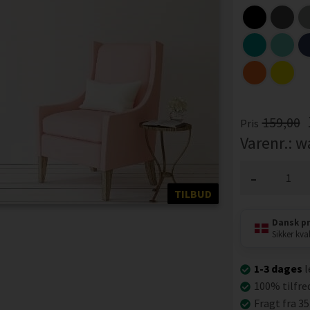
159,00
Pris
Varenr.:
w
-
TILBUD
Dansk p
Sikker kval
1-3 dages
l
100% tilfre
Fragt fra 35