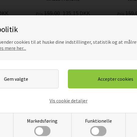
DKK
159,00
135,15
DKK
159,
Pris
Pris
olitik
ender cookies til at huske dine indstillinger, statistik og at målre
s mere her...
Vis cookie detaljer
 -
FAMILY LIKE FRIENDS -
LITTLE THI
WALLSTICKERS
- WA
Markedsføring
Funktionelle
DKK
199,00
169,15
DKK
229,
Pris
Pris